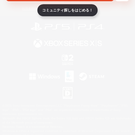
ライセンス
ルール＆ポリシー
利用者情報の外部送信について
コミュニティ探しをはじめる！
©2026 Sony Interactive Entertainment LLC."PlayStation Family Mark", "PlayStation", "PS5
logo", "PS5", "PS4 logo" and "PS4" are registered trademarks or trademarks of Sony
Interactive Entertainment Inc.
Microsoft, the XBOX Sphere mark, the Series X|S logo and XBOX Series X|S are trademarks
of the Microsoft group of companies.
Nintendo Switch is a trademark of Nintendo.
Windows is either a registered trademark or trademark of Microsoft Corporation in the United