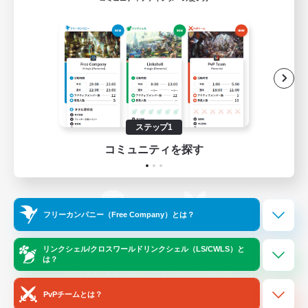
ゲームダウンロード
Official Information
/
X
News
YouTube
ステップ1
コミュニティを探す
Instagram
Twitch
フリーカンパニー（Free Company）とは？
LINE
Bluesky
リンクシェル/クロスワールドリンクシェル（LS/CWLS）と
は？
レーティング制度について
プライバシーポリシー
著作権について
サポートセンター
PvPチームとは？