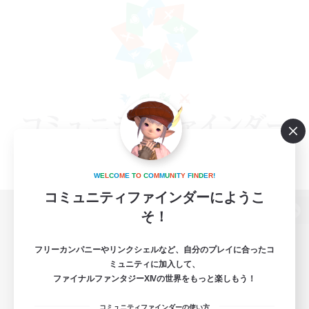
W
E
L
C
O
M
E
T
O
C
O
M
M
U
N
I
T
Y
F
I
N
D
E
R
!
コミュニティファインダーにようこ
そ！
パソコン版へ
フリーカンパニーやリンクシェルなど、自分のプレイに合ったコ
ミュニティに加入して、
ファイナルファンタジーXIVの世界をもっと楽しもう！
関連商品
e-STOREで購入
コミュニティファインダーの使い方