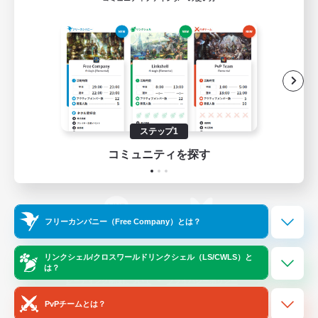
ゲームダウンロード
Official Information
/
X
News
YouTube
ステップ1
コミュニティを探す
Instagram
Twitch
フリーカンパニー（Free Company）とは？
LINE
Bluesky
リンクシェル/クロスワールドリンクシェル（LS/CWLS）と
は？
レーティング制度について
プライバシーポリシー
著作権について
サポートセンター
PvPチームとは？