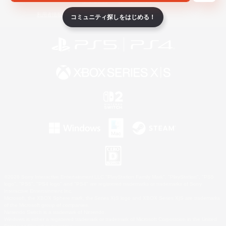
ライセンス
ルール＆ポリシー
利用者情報の外部送信について
コミュニティ探しをはじめる！
©2026 Sony Interactive Entertainment LLC."PlayStation Family Mark", "PlayStation", "PS5
logo", "PS5", "PS4 logo" and "PS4" are registered trademarks or trademarks of Sony
Interactive Entertainment Inc.
Microsoft, the XBOX Sphere mark, the Series X|S logo and XBOX Series X|S are trademarks
of the Microsoft group of companies.
Nintendo Switch is a trademark of Nintendo.
Windows is either a registered trademark or trademark of Microsoft Corporation in the United