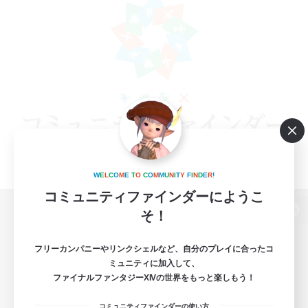
W
E
L
C
O
M
E
T
O
C
O
M
M
U
N
I
T
Y
F
I
N
D
E
R
!
コミュニティファインダーにようこ
そ！
パソコン版へ
フリーカンパニーやリンクシェルなど、自分のプレイに合ったコ
ミュニティに加入して、
ファイナルファンタジーXIVの世界をもっと楽しもう！
関連商品
e-STOREで購入
コミュニティファインダーの使い方