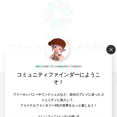
W
E
L
C
O
M
E
T
O
C
O
M
M
U
N
I
T
Y
F
I
N
D
E
R
!
コミュニティファインダーにようこ
そ！
パソコン版へ
フリーカンパニーやリンクシェルなど、自分のプレイに合ったコ
ミュニティに加入して、
ファイナルファンタジーXIVの世界をもっと楽しもう！
関連商品
e-STOREで購入
コミュニティファインダーの使い方