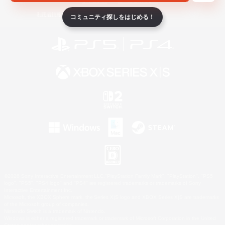
ライセンス
ルール＆ポリシー
利用者情報の外部送信について
コミュニティ探しをはじめる！
©2026 Sony Interactive Entertainment LLC."PlayStation Family Mark", "PlayStation", "PS5
logo", "PS5", "PS4 logo" and "PS4" are registered trademarks or trademarks of Sony
Interactive Entertainment Inc.
Microsoft, the XBOX Sphere mark, the Series X|S logo and XBOX Series X|S are trademarks
of the Microsoft group of companies.
Nintendo Switch is a trademark of Nintendo.
Windows is either a registered trademark or trademark of Microsoft Corporation in the United