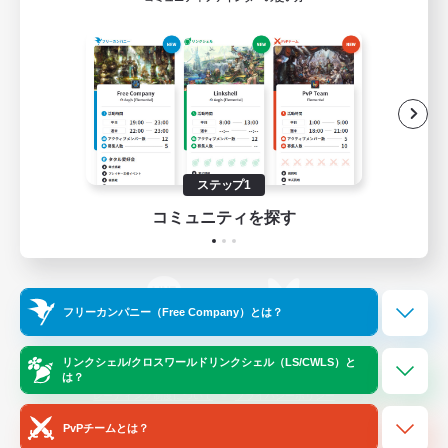
ゲームダウンロード
Official Information
/
X
News
YouTube
ステップ1
コミュニティを探す
Instagram
Twitch
フリーカンパニー（Free Company）とは？
LINE
Bluesky
リンクシェル/クロスワールドリンクシェル（LS/CWLS）と
は？
レーティング制度について
プライバシーポリシー
著作権について
サポートセンター
PvPチームとは？