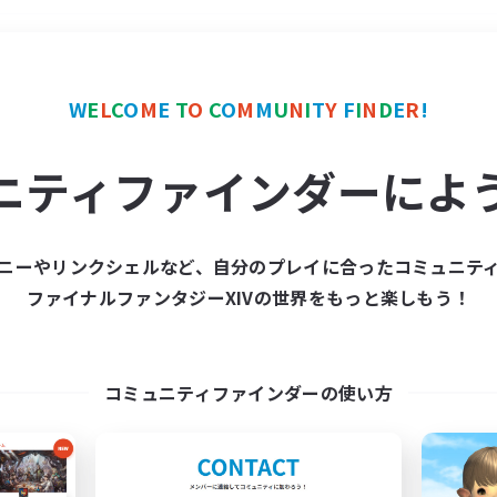
＃クリア目指して頑張る
W
E
L
C
O
M
E
T
O
C
O
M
M
U
N
I
T
Y
F
I
N
D
E
R
!
ニティファインダーによ
ニーやリンクシェルなど、自分のプレイに合ったコミュニテ
ファイナルファンタジーXIVの世界をもっと楽しもう！
募集数 0件
集が見つかりませんでし
コミュニティファインダーの使い方
条件を変えて検索してみるでっす！