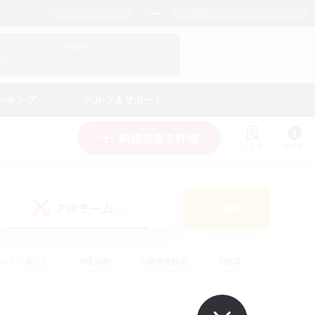
日本語
マイキャラクター情報をチェック！
ログイン
ンキング
ヘルプ＆サポート
新規募集を作成
リスト
ガイド
PvPチーム
検索
(0)
ゆっくり楽しむ
#極挑戦
#復帰者歓迎
#雑談
#ハウジング
#トレジャーハント
#レベリング
#プレイヤー主催イベント