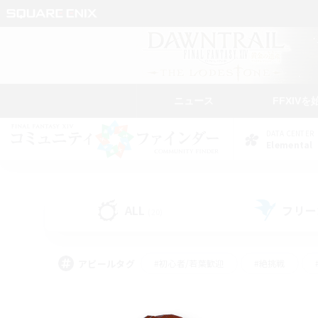
ニュース
FFXIVを
DATA CENTER
Elemental
ALL
フリー
(20)
アピールタグ
#初心者/若葉歓迎
#絶挑戦
#学生中心
#なんでも楽しむ
#モブハント
#
#演奏
#ミラプリ（ミラ