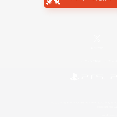
X
/
News
レーティング制度について
©2026 Sony Interactive Entertainment LLC."PlayStation
Microsoft, the 
Windows is e