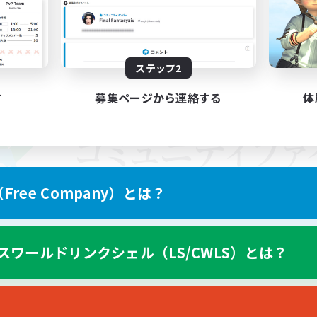
ステップ2
す
募集ページから連絡する
体
ree Company）とは？
スワールドリンクシェル（LS/CWLS）とは？
スマートフォン版へ