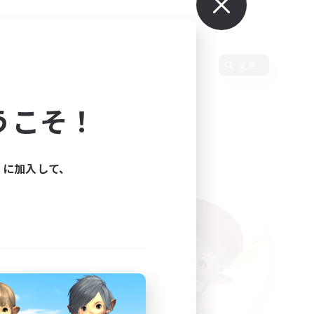
使用言語
変更
うこそ！
ィに加入して、
た。