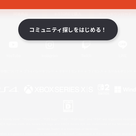
関連商品
e-STOREで購入
ゲームダウンロード
コミュニティ探しをはじめる！
Official Information
YouTube
Instagram
Twitch
LINE
著作権について
プライバシーポリシー
サポートセンター
ライセンス
ルール＆ポリシー
 Family Mark", "PlayStation", "PS5 logo", "PS5", "PS4 logo" and "PS4" are registered trademark
XBOX Sphere mark, the Series X|S logo and XBOX Series X|S are trademarks of the Microsoft gro
Nintendo Switch is a trademark of Nintendo.
ither a registered trademark or trademark of Microsoft Corporation in the United States and/or oth