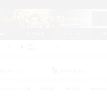
始める
プレイガイド
コミュニティ
ラ
WORLD
Aegis
カンパニー
LS & CWLS
(1)
(19)
#立ち上げメンバー募集
#零式挑戦
#社会人中心
#まったり
体験歓迎
#クラフター中心
#ロールプレイ
#ギャザラー中心
ージュプリズム）
#スクリーンショット撮影
#クリア目指して頑張る