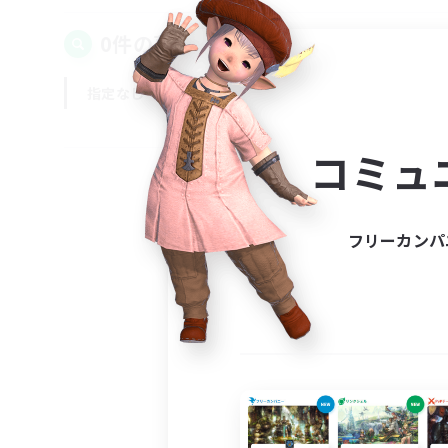
0件の募集が見つかりました！
指定なし
平日
週末
コミュ
フリーカンパ
募