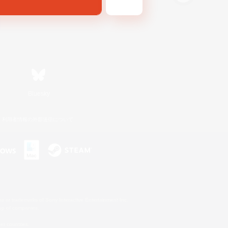
Bluesky
利用者情報の外部送信について
s or trademarks of Sony Interactive Entertainment Inc.
up of companies.
er countries.