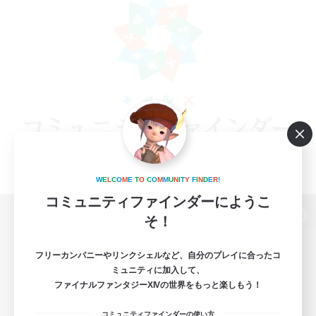
W
E
L
C
O
M
E
T
O
C
O
M
M
U
N
I
T
Y
F
I
N
D
E
R
!
コミュニティファインダーにようこ
そ！
パソコン版へ
フリーカンパニーやリンクシェルなど、自分のプレイに合ったコ
ミュニティに加入して、
ファイナルファンタジーXIVの世界をもっと楽しもう！
関連商品
e-STOREで購入
コミュニティファインダーの使い方