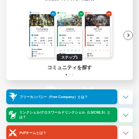
ゲームダウンロード
Official Information
/
X
News
YouTube
ステップ1
コミュニティを探す
Instagram
Twitch
フリーカンパニー（Free Company）とは？
LINE
Bluesky
リンクシェル/クロスワールドリンクシェル（LS/CWLS）と
は？
レーティング制度について
プライバシーポリシー
著作権について
サポートセンター
PvPチームとは？