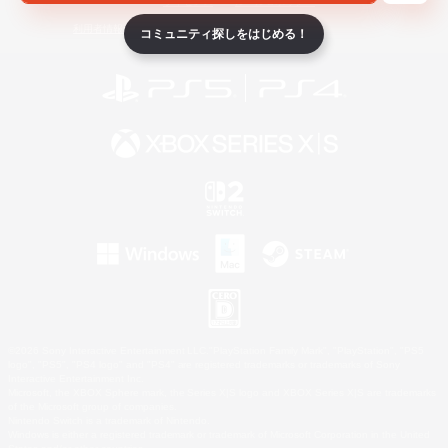
ライセンス
ルール＆ポリシー
利用者情報の外部送信について
コミュニティ探しをはじめる！
©2026 Sony Interactive Entertainment LLC."PlayStation Family Mark", "PlayStation", "PS5
logo", "PS5", "PS4 logo" and "PS4" are registered trademarks or trademarks of Sony
Interactive Entertainment Inc.
Microsoft, the XBOX Sphere mark, the Series X|S logo and XBOX Series X|S are trademarks
of the Microsoft group of companies.
Nintendo Switch is a trademark of Nintendo.
Windows is either a registered trademark or trademark of Microsoft Corporation in the United