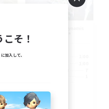
募集
observe the dynamis
うこそ！
追加メンバー募集
Elemental
活動時間
23:00
ィに加入して、
22:00
1:00
平日
23:00
22:00
1:00
週末
2
7
アクティブメンバー数
1
募集人数
来観測α
絶オメガ
絶挑戦
クリア目指して頑張る