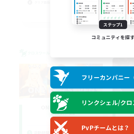
社会
クリア目指して頑張る
クリ
JA
ステップ1
募集期間: 2026/09/01 まで
コミュニティを探
クロスワールドリンクシェル
クロス
フリーカンパニー（F
リンクシェル/クロ
ONE FOR SEVEN
追加メンバー募集
Elemental
PvPチームとは？
活
活動時間