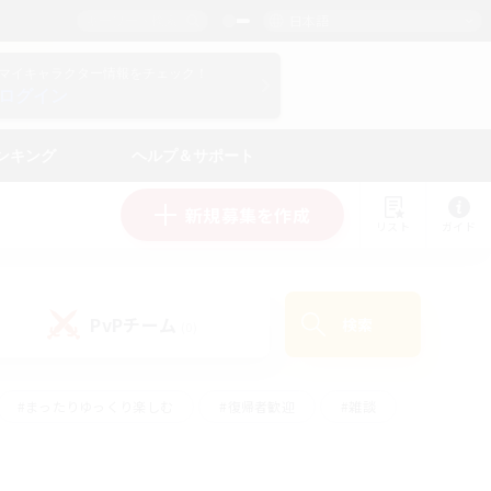
日本語
マイキャラクター情報をチェック！
ログイン
ンキング
ヘルプ＆サポート
新規募集を作成
リスト
ガイド
PvPチーム
検索
(0)
#まったりゆっくり楽しむ
#復帰者歓迎
#雑談
心
#演奏
#トレジャーハント
#ハウジング
）
#プレイヤー主催イベント