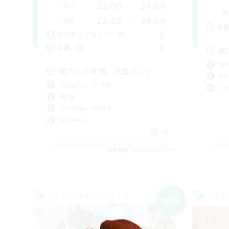
22:00
24:00
平日
週
22:00
24:00
週末
募
5
アクティブメンバー数
3
募集人数
絶
絶挑
絶アレキ攻略、武器コンプ
立ち
立ち上げメンバー募集
クリ
絶挑戦
クリア目指して頑張る
社会人中心
JA
募集期間: 2026/09/07 まで
クロスワールドリンクシェル
クロス
NEW