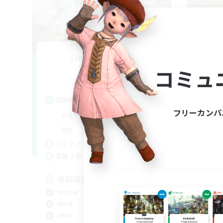
One Round cat
追加メンバー募集
コミュ
Elemental
活動時間
活
フリーカンパ
21:00
24:00
平日
平
21:00
24:00
週末
週
5
アクティブメンバー数
ア
3
募集人数
募
長期固定
絶
D
零式挑戦
絶挑
絶挑戦
まっ
極挑戦