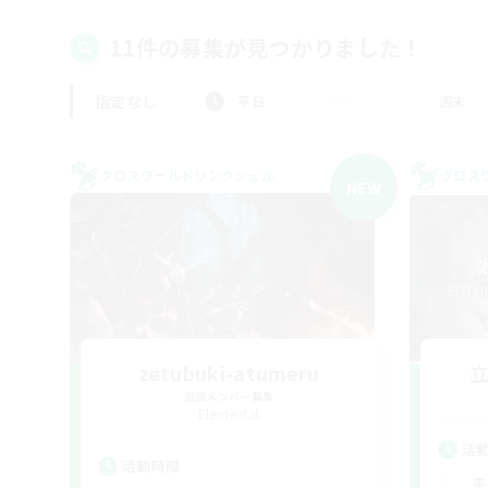
11件の募集が見つかりました！
指定なし
平日
週末
クロスワールドリンクシェル
クロス
NEW
zetubuki-atumeru
追加メンバー募集
Elemental
活
活動時間
平