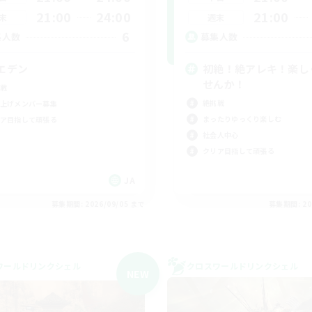
21:00
24:00
21:00
末
週末
6
集人数
募集人数
エデン
初絶！絶アレキ！楽し
せんか！
戦
絶挑戦
上げメンバー募集
まったりゆっくり楽しむ
ア目指して頑張る
社会人中心
クリア目指して頑張る
JA
募集期間: 2026/09/05 まで
募集期間: 20
ワールドリンクシェル
クロスワールドリンクシェル
NEW