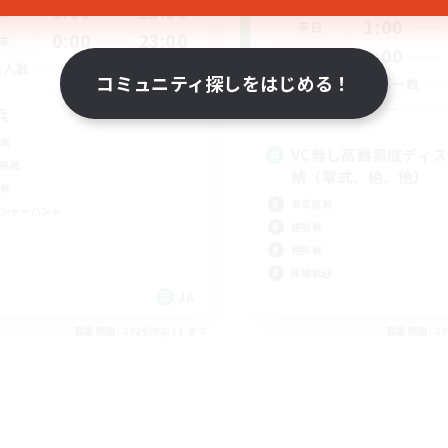
0:00
23:00
日
1:00
平日
0:00
23:00
末
1:00
週末
999
集人数
コミュニティ探しをはじめる！
アクティブメンバー数
募集人数
兵
戦
VC無し高難易度ディ
挑戦
鯖（零式、絶、他）
戦
零式挑戦
ジャーハント
絶挑戦
極挑戦
体験歓迎
JA
募集期間: 2026/08/11 まで
募集期間: 20