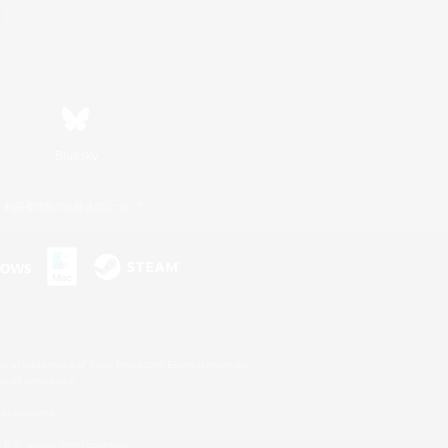
Bluesky
利用者情報の外部送信について
s or trademarks of Sony Interactive Entertainment Inc.
up of companies.
er countries.
U.S. and/or other countries.