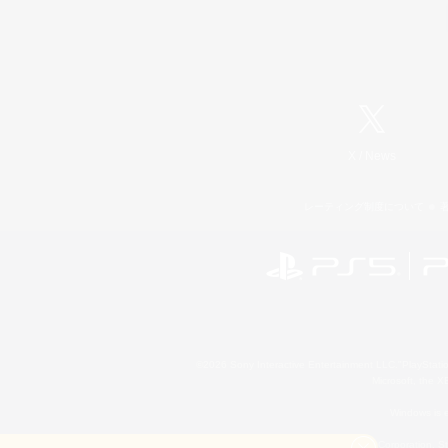
X
/
News
レーティング制度について
©2026 Sony Interactive Entertainment LLC."PlayStation
Microsoft, the 
Windows is e
©2026 Valve Corporation. St