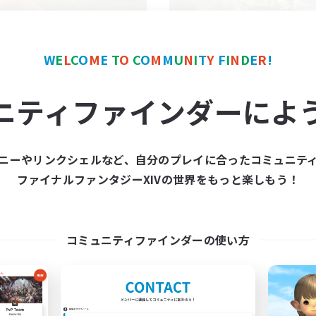
W
E
L
C
O
M
E
T
O
C
O
M
M
U
N
I
T
Y
F
I
N
D
E
R
!
Eden Den musi
立ち上げメンバー
ニティファインダーによ
追加メンバー募集
Elemental
Elemental
活動時間
動時間
21:00
平日
ニーやリンクシェルなど、自分のプレイに合ったコミュニテ
21:00
24:00
日
21:00
週末
ファイナルファンタジーXIVの世界をもっと楽しもう！
21:00
24:00
末
募集人数
7
クティブメンバー数
1
集人数
絶アレキ攻略(※P4未
コミュニティファインダーの使い方
まで行ける人)
もうひとつの未来 P3～
クリア目指して頑張る
1募集
絶挑戦
戦
なんでも楽しむ
たりゆっくり楽しむ