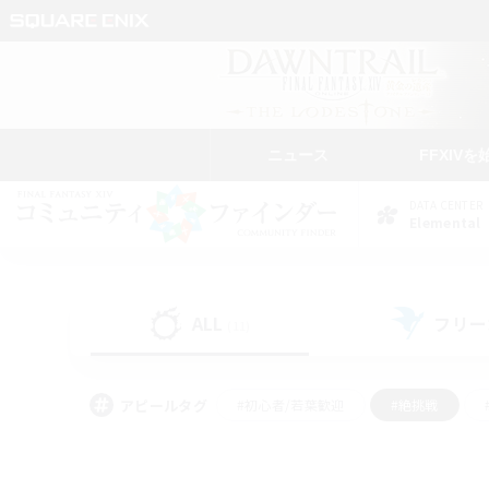
ニュース
FFXIVを
DATA CENTER
Elemental
ALL
フリー
(11)
アピールタグ
#初心者/若葉歓迎
#絶挑戦
#なんでも楽しむ
#学生中心
#モブハント
#レベリング
#クリア目指し