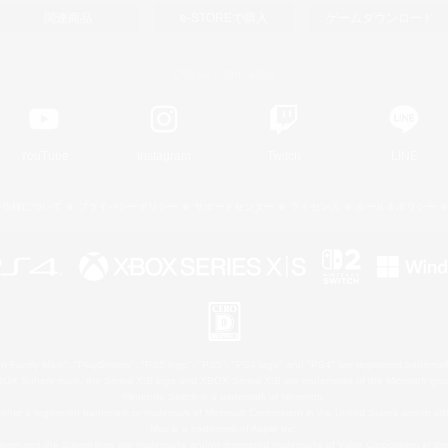
関連商品
e-STOREで購入
ゲームダウンロード
Official Information
YouTube
Instagram
Twitch
LINE
著作権について
プライバシーポリシー
サポートセンター
ライセンス
ルール＆ポリシー
 Family Mark", "PlayStation", "PS5 logo", "PS5", "PS4 logo" and "PS4" are registered trademark
XBOX Sphere mark, the Series X|S logo and XBOX Series X|S are trademarks of the Microsoft gro
Nintendo Switch is a trademark of Nintendo.
ither a registered trademark or trademark of Microsoft Corporation in the United States and/or oth
Mac is a trademark of Apple Inc.
eam and the Steam logo are trademarks and/or registered trademarks of Valve Corporation in the 