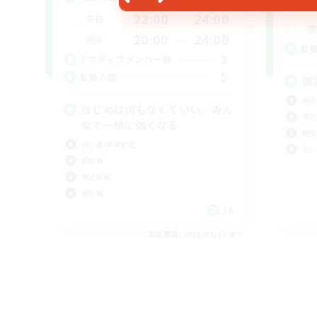
平
22:00
24:00
平日
週
20:00
24:00
週末
募
3
アクティブメンバー数
5
募集人数
傭
極挑
はじめは何もなくていい。みん
零式
なで一緒に強くなる
絶挑
初心者/若葉歓迎
トレ
絶挑戦
零式挑戦
極挑戦
JA
募集期間: 2026/08/15 まで