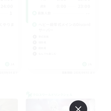
24:00
0:00
23:00
週末
1
--
募集人数
くやりま
ヘビー級零式メインのDiscord
サーバー
零式挑戦
極挑戦
絶挑戦
なんでも楽しむ
JA
JA
26/09/04 まで
募集期間: 2026/09/01 まで
クロスワールドリンクシェル