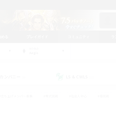
始める
プレイガイド
コミュニティ
ラ
WORLD
Aegis
カンパニー
LS & CWLS
(0)
(11)
#立ち上げメンバー募集
#零式挑戦
#社会人中心
#極挑戦
#体験歓迎
#ロールプレイ
#ギャザラー中心
#クラフター中
て頑張る
#スクリーンショット撮影
#ミラプリ（ミラージュプリズム