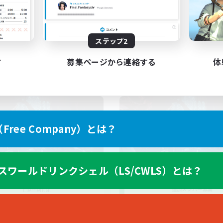
人中心
ア目指して頑張る
JA
ステップ2
募集期間: 2026/08/31 まで
募集期間: 20
す
募集ページから連絡する
体
ワールドリンクシェル
クロスワールドリンクシェル
ree Company）とは？
スワールドリンクシェル（LS/CWLS）とは？
立ち上げメンバー募集
PARTY ROOM
Elemental
追加メンバー募集
Elemental
動時間
活動時間