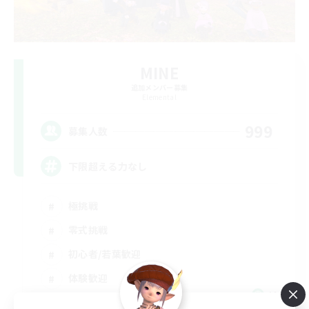
MINE
追加メンバー募集
Elemental
999
募集人数
下限超える力なし
極挑戦
零式挑戦
初心者/若葉歓迎
体験歓迎
JA