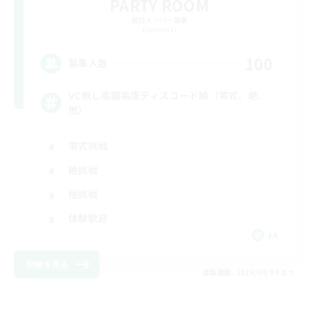
PARTY ROOM
追加メンバー募集
Elemental
100
募集人数
VC無し高難易度ディスコード鯖（零式、絶、
他）
零式挑戦
絶挑戦
極挑戦
体験歓迎
JA
詳細を見る
募集期間: 2026/08/09 まで