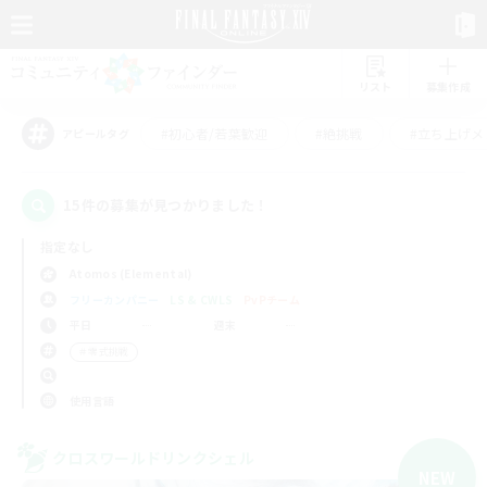
リスト
募集作成
#初心者/若葉歓迎
#絶挑戦
#立ち上げメ
アピールタグ
15件の募集が見つかりました！
指定なし
Atomos (Elemental)
フリーカンパニー
LS & CWLS
PvPチーム
平日
週末
＃零式挑戦
使用言語
クロスワールドリンクシェル
NEW