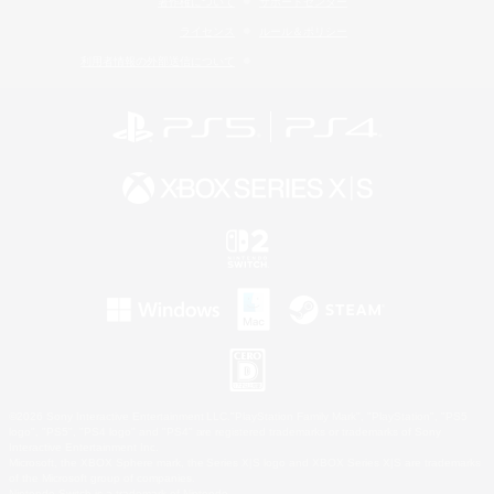
著作権について
サポートセンター
ライセンス
ルール＆ポリシー
利用者情報の外部送信について
©2026 Sony Interactive Entertainment LLC."PlayStation Family Mark", "PlayStation", "PS5
logo", "PS5", "PS4 logo" and "PS4" are registered trademarks or trademarks of Sony
Interactive Entertainment Inc.
Microsoft, the XBOX Sphere mark, the Series X|S logo and XBOX Series X|S are trademarks
of the Microsoft group of companies.
Nintendo Switch is a trademark of Nintendo.