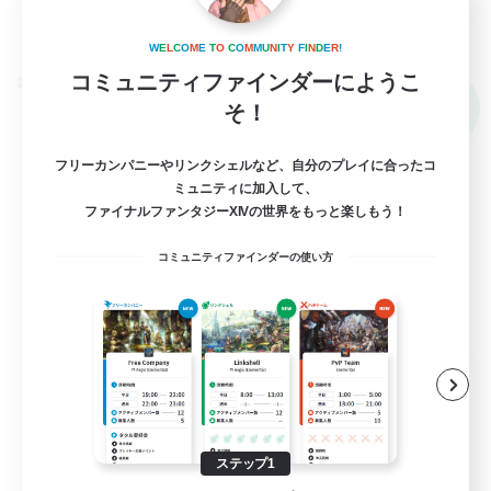
詳細を見る
募集期間: 2026/09/04 まで
W
E
L
C
O
M
E
T
O
C
O
M
M
U
N
I
T
Y
F
I
N
D
E
R
!
コミュニティファインダーにようこ
クロスワールドリンクシェル
NEW
そ！
フリーカンパニーやリンクシェルなど、自分のプレイに合ったコ
ミュニティに加入して、
ファイナルファンタジーXIVの世界をもっと楽しもう！
コミュニティファインダーの使い方
立ち上げメンバー募集
Elemental
--
募集人数
ステップ1