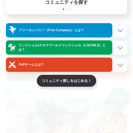
コミュニティを探す
ヘビー級零式メインのDiscord サーバー
零式挑戦
フリーカンパニー（Free Company）とは？
極挑戦
絶挑戦
リンクシェル/クロスワールドリンクシェル（LS/CWLS）と
は？
なんでも楽しむ
JA
PvPチームとは？
詳細を見る
募集期間: 2026/09/01 まで
コミュニティ探しをはじめる！
クロスワールドリンクシェル
NEW