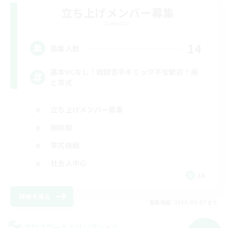
立ち上げメンバー募集
Elemental
14
募集人数
基本VCなし！戦闘苦手ギミック不安歓迎！極
と零式
立ち上げメンバー募集
極挑戦
零式挑戦
社会人中心
JA
詳細を見る
募集期間: 2026/09/07 まで
クロスワールドリンクシェル