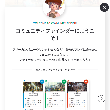
Ragnarok-Dawntrail 1
W
E
L
C
O
M
E
T
O
C
O
M
M
U
N
I
T
Y
F
I
N
D
E
R
!
追加メンバー募集
コミュニティファインダーにようこ
Elemental
そ！
36
募集人数
フリーカンパニーやリンクシェルなど、自分のプレイに合ったコ
ミュニティに加入して、
クレセントアイル、フォークタワー初心者練習
ファイナルファンタジーXIVの世界をもっと楽しもう！
初心者/若葉歓迎
コミュニティファインダーの使い方
プレイヤー主催イベント
レベリング
まったりゆっくり楽しむ
JA