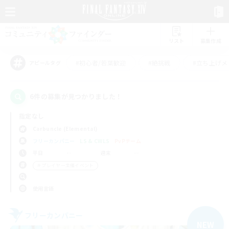
リスト
募集作成
#初心者/若葉歓迎
#絶挑戦
#立ち上げメ
アピールタグ
6件の募集が見つかりました！
指定なし
Carbuncle (Elemental)
フリーカンパニー
LS & CWLS
PvPチーム
平日
週末
＃プレイヤー主催イベント
使用言語
フリーカンパニー
NEW