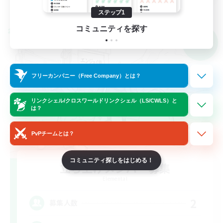
詳細を見る
募集期間: 2026/09/01 まで
ステップ1
コミュニティを探す
クロスワールドリンクシェル
NEW
フリーカンパニー（Free Company）とは？
リンクシェル/クロスワールドリンクシェル（LS/CWLS）と
は？
PvPチームとは？
コミュニティ探しをはじめる！
立ち上げメンバー募集
Elemental
2
募集人数