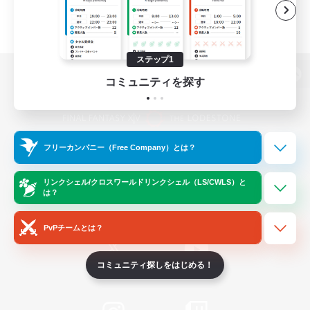
ステップ1
コミュニティを探す
パソコン版へ
フリーカンパニー（Free Company）とは？
関連商品
e-STOREで購入
ゲームダウンロード
リンクシェル/クロスワールドリンクシェル（LS/CWLS）と
は？
Official Information
PvPチームとは？
コミュニティ探しをはじめる！
/
X
News
YouTube