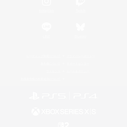
Instagram
Twitch
LINE
Bluesky
レーティング制度について
プライバシーポリシー
著作権について
サポートセンター
ライセンス
ルール＆ポリシー
利用者情報の外部送信について