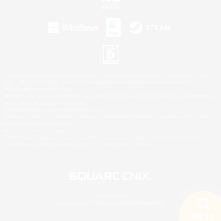
©2026 Sony Interactive Entertainment LLC."PlayStation Family Mark", "PlayStation", "PS5
logo", "PS5", "PS4 logo" and "PS4" are registered trademarks or trademarks of Sony
Interactive Entertainment Inc.
Microsoft, the XBOX Sphere mark, the Series X|S logo and XBOX Series X|S are trademarks
of the Microsoft group of companies.
Nintendo Switch is a trademark of Nintendo.
Windows is either a registered trademark or trademark of Microsoft Corporation in the United
States and/or other countries.
Mac is a trademark of Apple Inc.
©2026 Valve Corporation. Steam and the Steam logo are trademarks and/or registered
trademarks of Valve Corporation in the U.S. and/or other countries.
© SQUARE ENIX
LOGO ILLUSTRATION:© YOSHITAKA AMANO
検索する