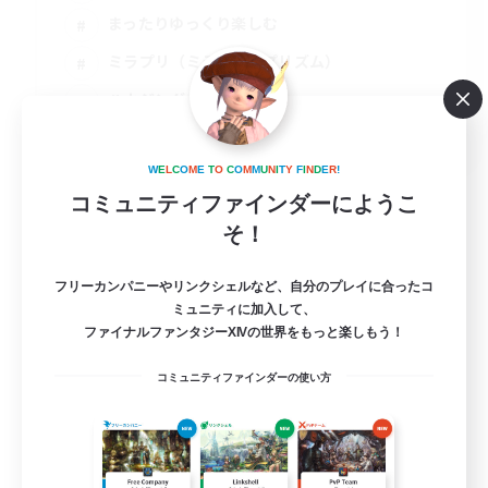
まったりゆっくり楽しむ
ミラプリ（ミラージュプリズム）
ハウジング
JA
詳細を見る
W
E
L
C
O
M
E
T
O
C
O
M
M
U
N
I
T
Y
F
I
N
D
E
R
!
募集期間: 2026/09/05 まで
コミュニティファインダーにようこ
そ！
フリーカンパニーやリンクシェルなど、自分のプレイに合ったコ
ミュニティに加入して、
ファイナルファンタジーXIVの世界をもっと楽しもう！
コミュニティファインダーの使い方