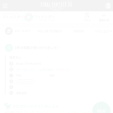
リスト
募集作成
#初心者/若葉歓迎
#絶挑戦
#立ち上げメ
アピールタグ
1件の募集が見つかりました！
指定なし
Aegis (Elemental)
フリーカンパニー
LS & CWLS
PvPチーム
平日
週末
＃ハウジング
使用言語
クロスワールドリンクシェル
NEW