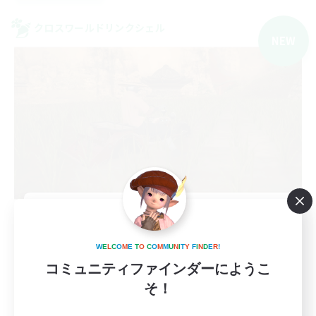
クロスワールドリンクシェル
NEW
Eden Den musi
追加メンバー募集
Elemental
W
E
L
C
O
M
E
T
O
C
O
M
M
U
N
I
T
Y
F
I
N
D
E
R
!
コミュニティファインダーにようこ
1
募集人数
そ！
絶もうひとつの未来 P3～ D1募集