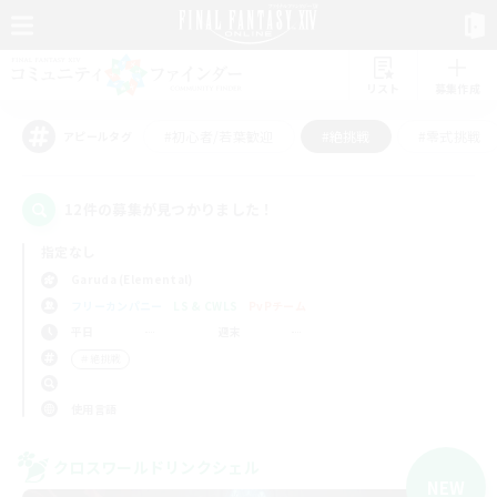
リスト
募集作成
#初心者/若葉歓迎
#絶挑戦
#零式挑戦
アピールタグ
12件の募集が見つかりました！
指定なし
Garuda (Elemental)
フリーカンパニー
LS & CWLS
PvPチーム
平日
週末
＃絶挑戦
使用言語
クロスワールドリンクシェル
NEW