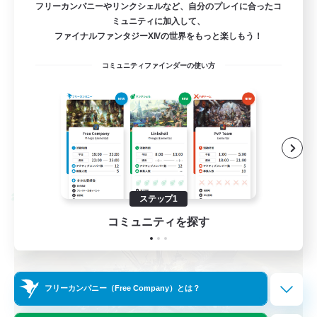
フリーカンパニーやリンクシェルなど、自分のプレイに合ったコ
ミュニティに加入して、
絶挑戦
ファイナルファンタジーXIVの世界をもっと楽しもう！
まったりゆっくり楽しむ
コミュニティファインダーの使い方
社会人中心
クリア目指して頑張る
JA
詳細を見る
募集期間: 2026/08/31 まで
ステップ1
クロスワールドリンクシェル
コミュニティを探す
フリーカンパニー（Free Company）とは？