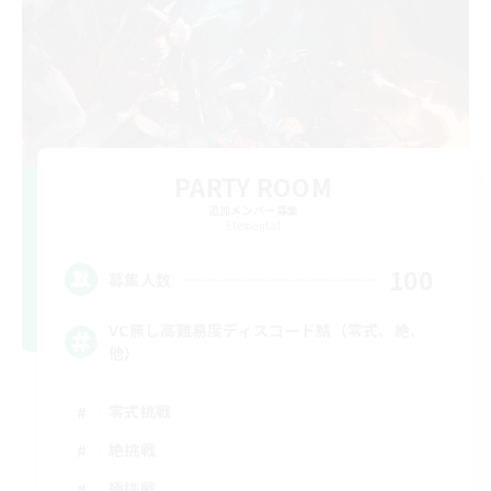
PARTY ROOM
追加メンバー募集
Elemental
100
募集人数
VC無し高難易度ディスコード鯖（零式、絶、
他）
零式挑戦
絶挑戦
極挑戦