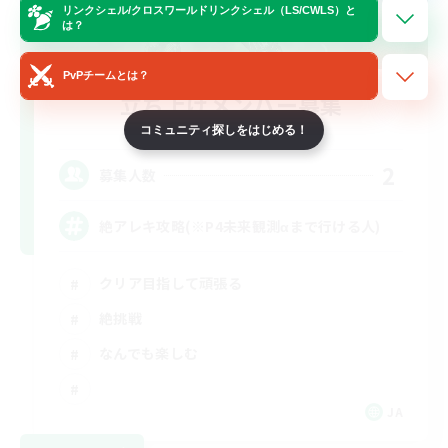
リンクシェル/クロスワールドリンクシェル（LS/CWLS）と
は？
PvPチームとは？
立ち上げメンバー募集
Elemental
コミュニティ探しをはじめる！
2
募集人数
絶アレキ攻略(※P4未来観測αまで行ける人)
クリア目指して頑張る
絶挑戦
なんでも楽しむ
JA