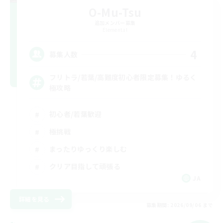
O-Mu-Tsu
追加メンバー募集
Elemental
4
募集人数
フリトラ/若葉/高難度初心者限定募集！ゆるく
極攻略
初心者/若葉歓迎
極挑戦
まったりゆっくり楽しむ
クリア目指して頑張る
JA
詳細を見る
募集期間: 2026/09/06 まで