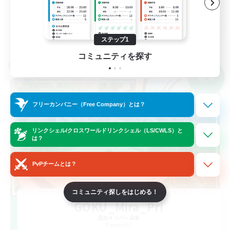
初心者/若葉歓迎
JA
詳細を見る
ステップ1
募集期間: 2026/09/05 まで
コミュニティを探す
クロスワールドリンクシェル
NEW
フリーカンパニー（Free Company）とは？
リンクシェル/クロスワールドリンクシェル（LS/CWLS）と
は？
PvPチームとは？
コミュニティ探しをはじめる！
GOKU_Mira_Pri
追加メンバー募集
Elemental