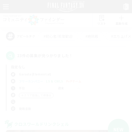
リスト
募集作成
#初心者/若葉歓迎
#絶挑戦
#立ち上げメ
アピールタグ
23件の募集が見つかりました！
指定なし
Garuda (Elemental)
フリーカンパニー
LS & CWLS
PvPチーム
平日
週末
＃クリア目指して頑張る
使用言語
クロスワールドリンクシェル
NEW