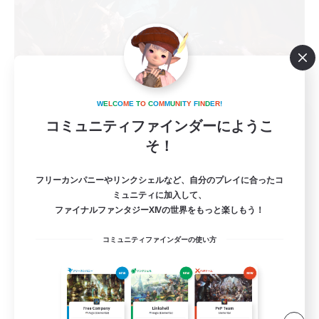
W
E
L
C
O
M
E
T
O
C
O
M
M
U
N
I
T
Y
F
I
N
D
E
R
!
立ち上げメンバー募集
コミュニティファインダーにようこ
Elemental
そ！
1
募集人数
フリーカンパニーやリンクシェルなど、自分のプレイに合ったコ
ミュニティに加入して、
絶アレキ！初絶◯、DC不問
ファイナルファンタジーXIVの世界をもっと楽しもう！
コミュニティファインダーの使い方
絶挑戦
社会人中心
クリア目指して頑張る