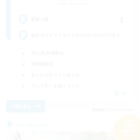
Aegis [Elemental]
3
募集人数
自分のプレイスタイルを大切にのんびり遊ぶ！
初心者/若葉歓迎
復帰者歓迎
まったりゆっくり楽しむ
プレイヤー主催イベント
JA
詳細を見る
募集期間: 2026/09/08 まで
フリーカンパニー
NEW
検索する
45件