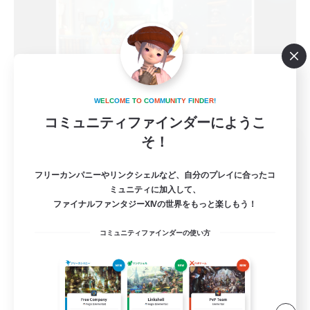
W
E
L
C
O
M
E
T
O
C
O
M
M
U
N
I
T
Y
F
I
N
D
E
R
!
コミュニティファインダーにようこ
そ！
ALLEGORY
追加メンバー募集
Aegis [Elemental]
フリーカンパニーやリンクシェルなど、自分のプレイに合ったコ
ミュニティに加入して、
5
募集人数
ファイナルファンタジーXIVの世界をもっと楽しもう！
コミュニティファインダーの使い方
VC.Discordなし！ゆるふわコミュニティ
初心者/若葉歓迎
復帰者歓迎