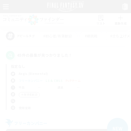
リスト
募集作成
#初心者/若葉歓迎
#絶挑戦
#立ち上げメ
アピールタグ
45件の募集が見つかりました！
指定なし
Aegis (Elemental)
フリーカンパニー
LS & CWLS
PvPチーム
平日
週末
＃復帰者歓迎
使用言語
フリーカンパニー
NEW