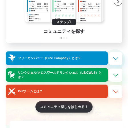
まったりゆっくり楽しむ
なんでも楽しむ
ステップ1
JA
コミュニティを探す
詳細を見る
募集期間: 2026/09/09 まで
クロスワールドリンクシェル
フリーカンパニー（Free Company）とは？
NEW
リンクシェル/クロスワールドリンクシェル（LS/CWLS）と
は？
PvPチームとは？
コミュニティ探しをはじめる！