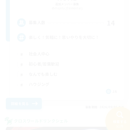
追加メンバー募集
Kujata [Elemental]
14
募集人数
楽しく！気軽に！思いやりを大切に！
社会人中心
初心者/若葉歓迎
なんでも楽しむ
ハウジング
JA
詳細を見る
募集期間: 2026/09/05 まで
クロスワールドリンクシェル
検索する
NEW
51件