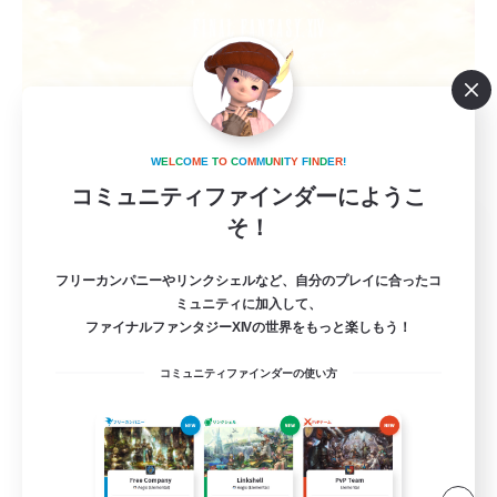
W
E
L
C
O
M
E
T
O
C
O
M
M
U
N
I
T
Y
F
I
N
D
E
R
!
コミュニティファインダーにようこ
Chill&Play
そ！
追加メンバー募集
Elemental
フリーカンパニーやリンクシェルなど、自分のプレイに合ったコ
ミュニティに加入して、
20
募集人数
ファイナルファンタジーXIVの世界をもっと楽しもう！
コミュニティファインダーの使い方
初心者/若葉歓迎
復帰者歓迎