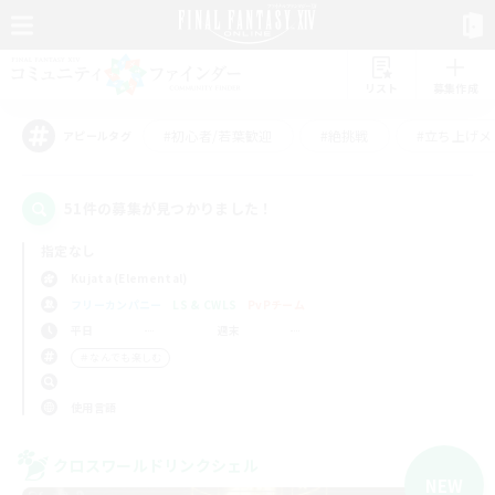
リスト
募集作成
#初心者/若葉歓迎
#絶挑戦
#立ち上げメ
アピールタグ
51件の募集が見つかりました！
指定なし
Kujata (Elemental)
フリーカンパニー
LS & CWLS
PvPチーム
平日
週末
＃なんでも楽しむ
使用言語
クロスワールドリンクシェル
NEW