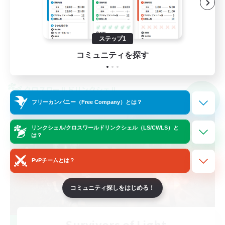
雑談
なんでも楽しむ
JA
ステップ1
コミュニティを探す
詳細を見る
募集期間: 2026/09/07 まで
クロスワールドリンクシェル
NEW
フリーカンパニー（Free Company）とは？
リンクシェル/クロスワールドリンクシェル（LS/CWLS）と
は？
PvPチームとは？
コミュニティ探しをはじめる！
Survivors of Light