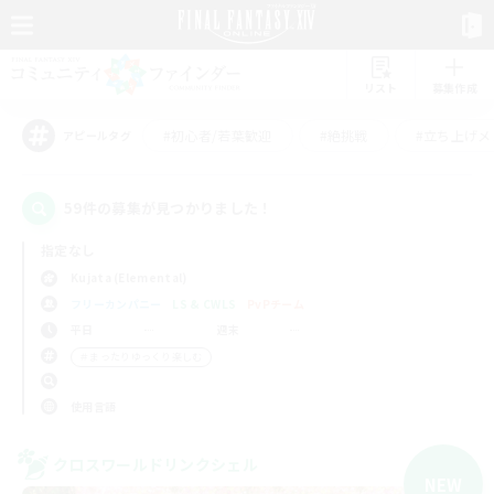
リスト
募集作成
#初心者/若葉歓迎
#絶挑戦
#立ち上げメ
アピールタグ
59件の募集が見つかりました！
指定なし
Kujata (Elemental)
フリーカンパニー
LS & CWLS
PvPチーム
平日
週末
＃まったりゆっくり楽しむ
使用言語
クロスワールドリンクシェル
NEW