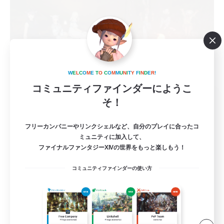
W
E
L
C
O
M
E
T
O
C
O
M
M
U
N
I
T
Y
F
I
N
D
E
R
!
コミュニティファインダーにようこ
Survivors of Light
そ！
追加メンバー募集
Elemental
フリーカンパニーやリンクシェルなど、自分のプレイに合ったコ
ミュニティに加入して、
5
募集人数
ファイナルファンタジーXIVの世界をもっと楽しもう！
ヒカセンｘデッドバイデイライト(DBD) DC不
コミュニティファインダーの使い方
問
社会人中心
まったりゆっくり楽しむ