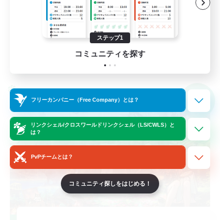
初心者/若葉歓迎
なんでも楽しむ
ステップ1
JA
コミュニティを探す
詳細を見る
募集期間: 2026/09/09 まで
クロスワールドリンクシェル
NEW
フリーカンパニー（Free Company）とは？
リンクシェル/クロスワールドリンクシェル（LS/CWLS）と
は？
PvPチームとは？
コミュニティ探しをはじめる！