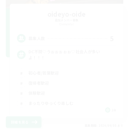
oideyo-oide
追加メンバー募集
Elemental
5
募集人数
DC不問♡うぉぉぉぉぉ♡社会人が多い
よ！！！
初心者/若葉歓迎
復帰者歓迎
体験歓迎
まったりゆっくり楽しむ
JA
詳細を見る
募集期間: 2026/09/08 まで