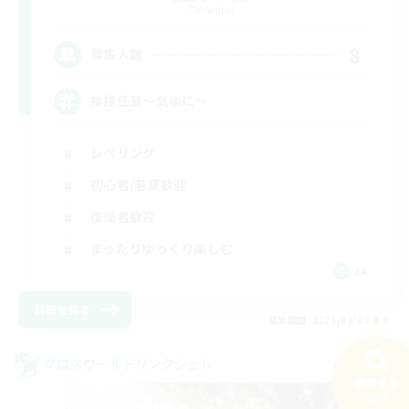
Elemental
8
募集人数
挨拶任意～気楽に～
レベリング
初心者/若葉歓迎
復帰者歓迎
まったりゆっくり楽しむ
JA
詳細を見る
募集期間: 2026/09/08 まで
クロスワールドリンクシェル
NEW
検索する
59件