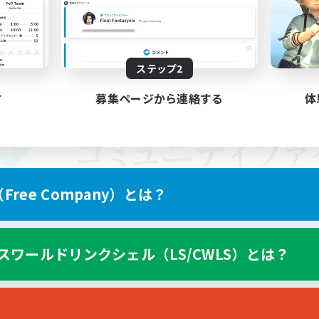
ステップ2
す
募集ページから連絡する
体
ree Company）とは？
スワールドリンクシェル（LS/CWLS）とは？
スマートフォン版へ