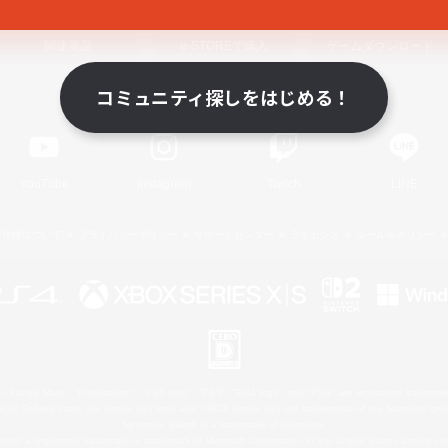
関連商品
e-STOREで購入
ゲームダウンロード
コミュニティ探しをはじめる！
Official Information
YouTube
Instagram
Twitch
LINE
著作権について
プライバシーポリシー
サポートセンター
ライセンス
ルール＆ポリシー
 Family Mark", "PlayStation", "PS5 logo", "PS5", "PS4 logo" and "PS4" are registered trademark
XBOX Sphere mark, the Series X|S logo and XBOX Series X|S are trademarks of the Microsoft gro
Nintendo Switch is a trademark of Nintendo.
ither a registered trademark or trademark of Microsoft Corporation in the United States and/or oth