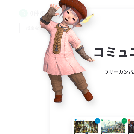
0件の募集が見つかりました！
指定なし
平日
週末
コミュ
フリーカンパ
募