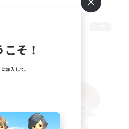
変更
うこそ！
ィに加入して、
た。