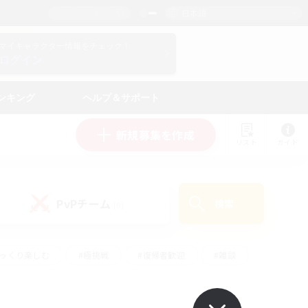
日本語
マイキャラクター情報をチェック！
ログイン
ンキング
ヘルプ＆サポート
新規募集を作成
リスト
ガイド
PvPチーム
検索
(0)
ゆっくり楽しむ
#極挑戦
#復帰者歓迎
#雑談
学生中心
#トレジャーハント
#レベリング
して頑張る
#プレイヤー主催イベント