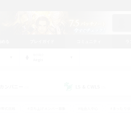
始める
プレイガイド
コミュニティ
ラ
WORLD
Aegis
カンパニー
LS & CWLS
(0)
(0)
#零式挑戦
#立ち上げメンバー募集
#社会人中心
#まったり
レイ
#クラフター中心
#体験歓迎
#ギャザラー中心
#
#スクリーンショット撮影
#ハウジング
#演奏
#クリア目指