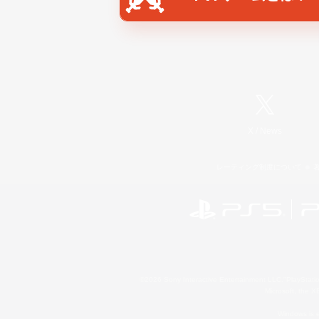
X
/
News
レーティング制度について
©2026 Sony Interactive Entertainment LLC."PlayStation
Microsoft, the 
Windows is e