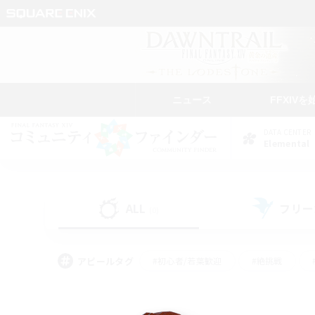
ニュース
FFXIVを
DATA CENTER
Elemental
ALL
フリー
(0)
アピールタグ
#初心者/若葉歓迎
#絶挑戦
#モブハント
#なんでも楽しむ
#ロールプ
#ミラプリ（ミラージュプリズム）