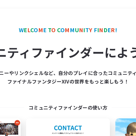
＃学生中心
使用言語
W
E
L
C
O
M
E
T
O
C
O
M
M
U
N
I
T
Y
F
I
N
D
E
R
!
ニティファインダーによ
ニーやリンクシェルなど、自分のプレイに合ったコミュニテ
ファイナルファンタジーXIVの世界をもっと楽しもう！
募集数 0件
集が見つかりませんでし
コミュニティファインダーの使い方
条件を変えて検索してみるでっす！