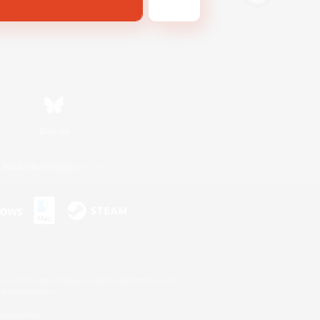
Bluesky
利用者情報の外部送信について
s or trademarks of Sony Interactive Entertainment Inc.
up of companies.
er countries.