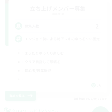
立ち上げメンバー募集
Elemental
2
募集人数
エンジョイ勢による絶アレキのゆっる〜い固定
まったりゆっくり楽しむ
クリア目指して頑張る
初心者/若葉歓迎
JA
詳細を見る
募集期間: 2026/09/06 まで
クロスワールドリンクシェル