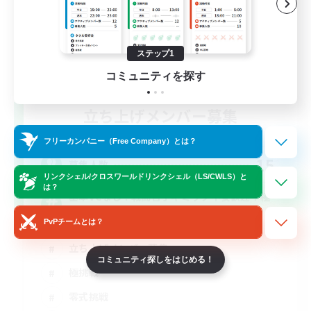
ステップ1
コミュニティを探す
立ち上げメンバー募集
Elemental
フリーカンパニー（Free Company）とは？
15
募集人数
リンクシェル/クロスワールドリンクシェル（LS/CWLS）と
は？
基本VCなし！戦闘苦手ギミック不安歓迎！極
と零式
PvPチームとは？
立ち上げメンバー募集
コミュニティ探しをはじめる！
極挑戦
零式挑戦