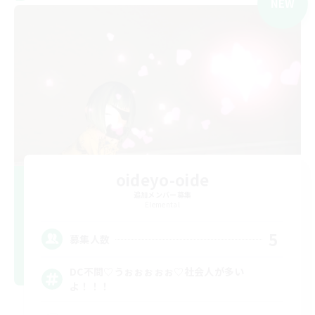
NEW
oideyo-oide
追加メンバー募集
Elemental
5
募集人数
DC不問♡うぉぉぉぉぉ♡社会人が多い
よ！！！