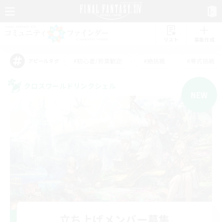
リスト
募集作成
#初心者/若葉歓迎
#絶挑戦
#零式挑戦
アピールタグ
クロスワールドリンクシェル
NEW
立ち上げメンバー募集