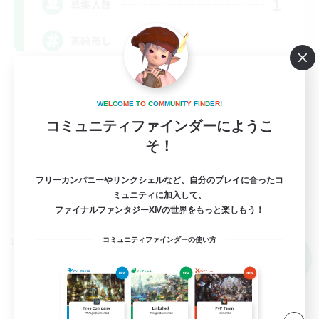
1
募集人数
茶碗蒸し
極挑戦
クリア目指して頑張る
W
E
L
C
O
M
E
T
O
C
O
M
M
U
N
I
T
Y
F
I
N
D
E
R
!
コミュニティファインダーにようこ
なんでも楽しむ
そ！
初心者/若葉歓迎
JA
フリーカンパニーやリンクシェルなど、自分のプレイに合ったコ
ミュニティに加入して、
詳細を見る
ファイナルファンタジーXIVの世界をもっと楽しもう！
募集期間: 2026/09/06 まで
コミュニティファインダーの使い方
クロスワールドリンクシェル
NEW