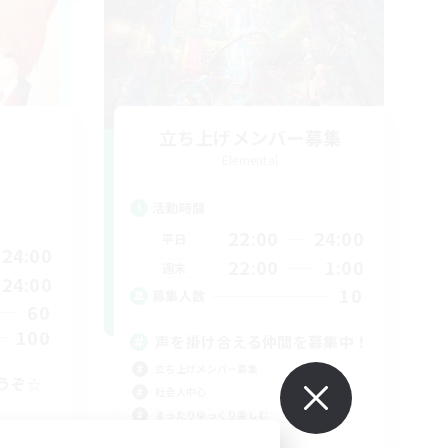
立ち上げメンバー募集
Elemental
活動時間
22:00
24:00
平日
24:00
22:00
1:00
週末
24:00
10
募集人数
60
100
声を掛け合える仲間を募集中！
立ち上げメンバー募集
うぞ☆
社会人中心
まったりゆっくり楽しむ
クリア目指して頑張る