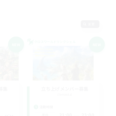
変更
クロスワールドリンクシェル
NEW
NEW
募集
立ち上げメンバー募集
Elemental
活動時間
--:--
21:00
23:00
平日