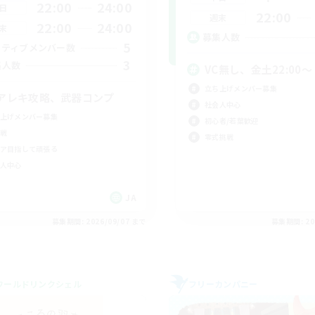
22:00
24:00
日
22:00
週末
22:00
24:00
末
募集人数
5
クティブメンバー数
3
集人数
VC無し、金土22:00〜
立ち上げメンバー募集
アレキ攻略、武器コンプ
社会人中心
上げメンバー募集
初心者/若葉歓迎
戦
零式挑戦
ア目指して頑張る
人中心
JA
募集期間: 2026/09/07 まで
募集期間: 20
ワールドリンクシェル
フリーカンパニー