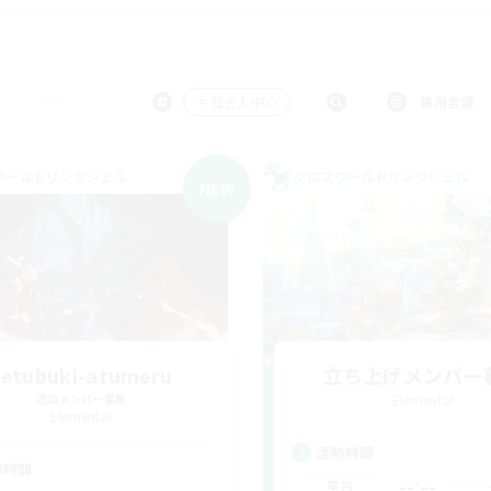
＃社会人中心
使用言語
ワールドリンクシェル
クロスワールドリンクシェル
NEW
zetubuki-atumeru
立ち上げメンバー
追加メンバー募集
Elemental
Elemental
活動時間
動時間
--:--
平日