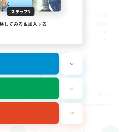
活動時間
ステップ3
23:00
6:00
2:00
平日
23:00
6:00
2:00
験してみる＆加入する
週末
8
6
アクティブメンバー数
15
5
募集人数
自由な冒険
初心者/若葉歓迎
なんでも楽しむ
社会人中心
まったりゆっくり楽しむ
JA
JA
26/09/06 まで
募集期間: 2026/09/06 まで
クロスワールドリンクシェル