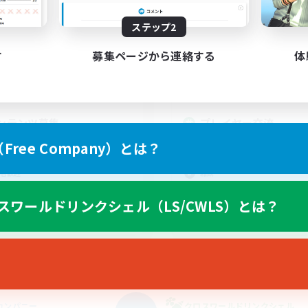
動時間
活動時間
ステップ2
1:00
24:00
8:00
日
平日
1:00
24:00
8:00
す
募集ページから連絡する
体
末
週末
27
クティブメンバー数
アクティブメンバー数
37
集人数
募集人数
ンテンツ募集
プレイヤー交流
人中心
なんでも楽しむ
ree Company）とは？
者/若葉歓迎
社会人中心
者歓迎
雑談
歓迎
スワールドリンクシェル（LS/CWLS）とは？
JA
募集期間: 2026/09/06 まで
募集期間: 20
カンパニー
クロスワールドリンクシェル