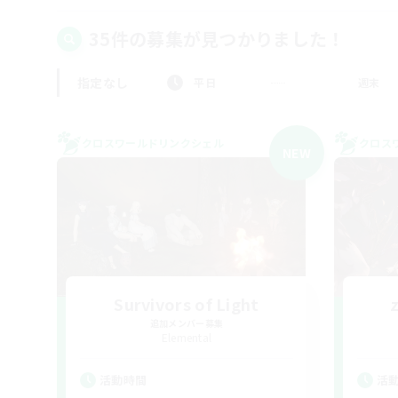
35件の募集が見つかりました！
指定なし
平日
週末
クロスワールドリンクシェル
クロス
NEW
Survivors of Light
追加メンバー募集
Elemental
活動時間
活