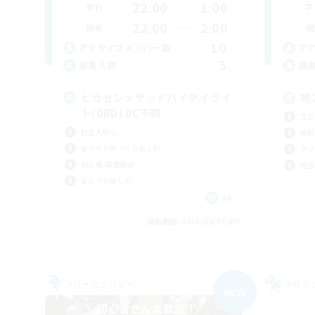
22:00
1:00
平日
平
22:00
2:00
週末
週
10
アクティブメンバー数
ア
5
募集人数
募
ヒカセンｘデッドバイデイライ
絶
ト(DBD) DC不問
立ち
社会人中心
絶挑
まったりゆっくり楽しむ
クリ
初心者/若葉歓迎
社会
なんでも楽しむ
JA
募集期間: 2026/09/07 まで
フリーカンパニー
クロス
NEW