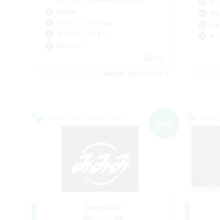
初心
体験歓迎
復帰
スクリーンショット撮影
社会
まったりゆっくり楽しむ
まっ
社会人中心
JA
募集期間: 2026/09/06 まで
クロスワールドリンクシェル
クロス
NEW
'mimimi'
追加メンバー募集