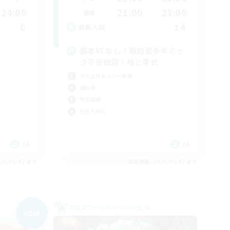
24:00
21:00
23:00
週末
6
14
募集人数
基本VCなし！戦闘苦手ギミッ
ク不安歓迎！極と零式
立ち上げメンバー募集
極挑戦
零式挑戦
社会人中心
JA
JA
26/09/07 まで
募集期間: 2026/09/07 まで
クロスワールドリンクシェル
NEW