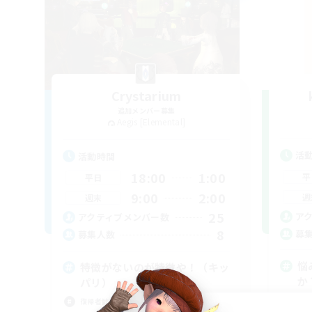
Crystarium
追加メンバー募集
Aegis [Elemental]
活
活動時間
18:00
1:00
平
平日
9:00
2:00
週
週末
25
ア
アクティブメンバー数
8
募
募集人数
悩
特徴がないのが特徴や！（キッ
か
パリ）
まっ
復帰者歓迎