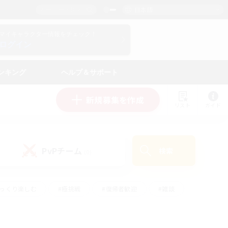
日本語
マイキャラクター情報をチェック！
ログイン
ンキング
ヘルプ＆サポート
新規募集を作成
リスト
ガイド
PvPチーム
検索
(0)
ゆっくり楽しむ
#極挑戦
#復帰者歓迎
#雑談
#ハウジング
#トレジャーハント
#レベリング
#プレイヤー主催イベント