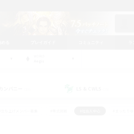
始める
プレイガイド
コミュニティ
ラ
WORLD
Aegis
カンパニー
LS & CWLS
(10)
(25)
#立ち上げメンバー募集
#零式挑戦
#社会人中心
#まったり
体験歓迎
#クラフター中心
#ロールプレイ
#ギャザラー中心
ージュプリズム）
#スクリーンショット撮影
#クリア目指して頑張る