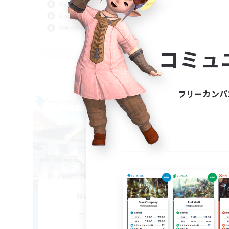
雑談
初心者/若葉歓迎
社会
なんでも楽しむ
なん
社会人中心
JA
コミュ
募集期間: 2026/09/06 まで
フリーカンパ
フリーカンパニー
クロス
NEW
Nexus Mirage
追加メンバー募集
Aegis [Elemental]