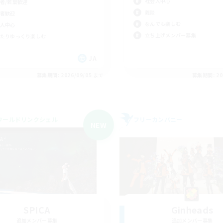
社会人中心
者/若葉歓迎
雑談
者歓迎
なんでも楽しむ
人中心
立ち上げメンバー募集
たりゆっくり楽しむ
JA
募集期間: 2026/09/05 まで
募集期間: 20
ワールドリンクシェル
フリーカンパニー
NEW
SPICA
Ginheads
追加メンバー募集
追加メンバー募集