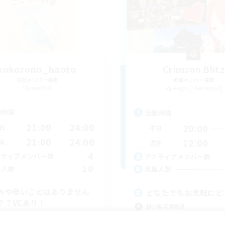
kokorono_haoto
Crimson Blitz
追加メンバー募集
追加メンバー募集
Elemental
Aegis [Elemental]
動時間
活動時間
21:00
24:00
20:00
日
平日
21:00
24:00
12:00
末
週末
4
クティブメンバー数
アクティブメンバー数
10
集人数
募集人数
みや辛いことはありません
どなたでもお気軽にど
？？VCあり！
初心者/若葉歓迎
たりゆっくり楽しむ
体験歓迎