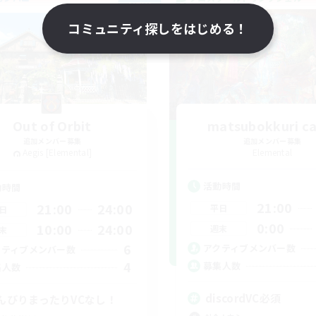
NEW
コミュニティ探しをはじめる！
Out of Orbit
matsubokkuri c
追加メンバー募集
追加メンバー募集
Aegis [Elemental]
Elemental
活動時間
動時間
21:00
21:00
24:00
平日
日
0:00
10:00
24:00
週末
末
6
アクティブメンバー数
クティブメンバー数
4
募集人数
集人数
discordVC必須
んびりまったりVCなし！