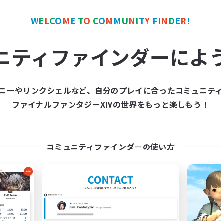
雑談
人中心
社会人中心
W
E
L
C
O
M
E
T
O
C
O
M
M
U
N
I
T
Y
F
I
N
D
E
R
!
でも楽しむ
JA
ニティファインダーによ
募集期間: 2026/09/06 まで
募集期間: 20
ニーやリンクシェルなど、自分のプレイに合ったコミュニテ
ワールドリンクシェル
クロスワールドリンクシェル
ファイナルファンタジーXIVの世界をもっと楽しもう！
コミュニティファインダーの使い方
SHAKI_Matching
KIZNA
追加メンバー募集
追加メンバー募集
Elemental
Elemental