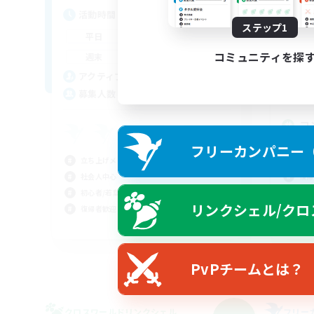
活
活動時間
ステップ1
21:00
1:00
平
平日
20:00
2:00
コミュニティを探
週
週末
3
ア
アクティブメンバー数
2
募
募集人数
コ
社会
フリーカンパニー（F
初心
立ち上げメンバー募集
復帰
社会人中心
体験
初心者/若葉歓迎
リンクシェル/クロ
復帰者歓迎
JA
募集期間: 2026/09/06 まで
PvPチームとは？
クロスワールドリンクシェル
フリー