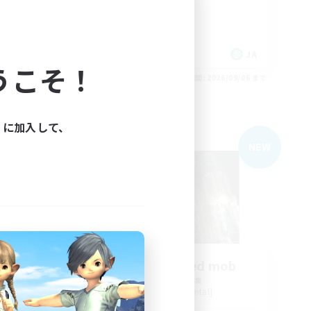
JA
JA
うこそ！
26/09/06 まで
募集期間: 2026/09/06 まで
ィに加入して、
フリーカンパニー
NEW
NEW
A disorganized mob
追加メンバー募集
Aegis [Elemental]