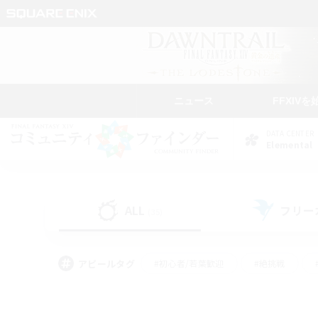
ニュース
FFXIVを
DATA CENTER
Elemental
ALL
フリー
(35)
アピールタグ
#初心者/若葉歓迎
#絶挑戦
#学生中心
#なんでも楽しむ
#モブハント
#
#演奏
#ミラプリ（ミラ