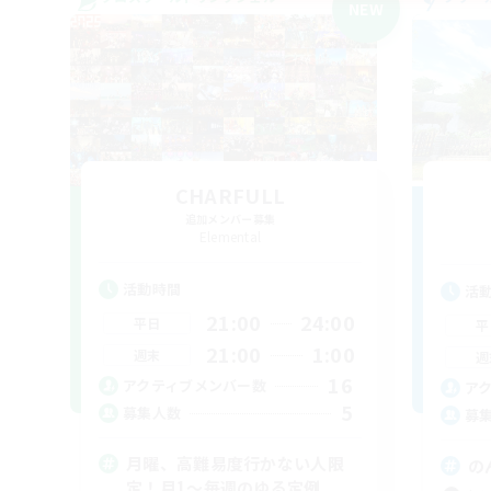
NEW
CHARFULL
追加メンバー募集
Elemental
活動時間
活
21:00
24:00
平日
平
21:00
1:00
週末
週
16
アクティブメンバー数
ア
5
募集人数
募
月曜、高難易度行かない人限
の
定！月1～毎週のゆる定例