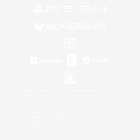
©2026 Sony Interactive Entertainment LLC."PlayStation Family Mark", "PlayStation", "PS5
logo", "PS5", "PS4 logo" and "PS4" are registered trademarks or trademarks of Sony
Interactive Entertainment Inc.
Microsoft, the XBOX Sphere mark, the Series X|S logo and XBOX Series X|S are trademarks
of the Microsoft group of companies.
Nintendo Switch is a trademark of Nintendo.
Windows is either a registered trademark or trademark of Microsoft Corporation in the United
States and/or other countries.
Mac is a trademark of Apple Inc.
©2026 Valve Corporation. Steam and the Steam logo are trademarks and/or registered
trademarks of Valve Corporation in the U.S. and/or other countries.