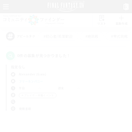
リスト
募集作成
#初心者/若葉歓迎
#絶挑戦
#零式挑戦
アピールタグ
0件の募集が見つかりました！
指定なし
Alexander (Gaia)
フリーカンパニー
平日
週末
＃プレイヤー主催イベント
使用言語