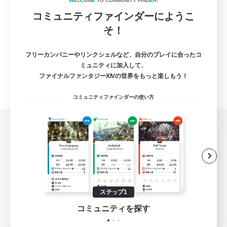
W
E
L
C
O
M
E
T
O
C
O
M
M
U
N
I
T
Y
F
I
N
D
E
R
!
コミュニティファインダーにようこ
そ！
フリーカンパニーやリンクシェルなど、自分のプレイに合ったコ
ミュニティに加入して、
ファイナルファンタジーXIVの世界をもっと楽しもう！
コミュニティファインダーの使い方
パソコン版へ
関連商品
e-STOREで購入
ステップ1
ゲームダウンロード
コミュニティを探す