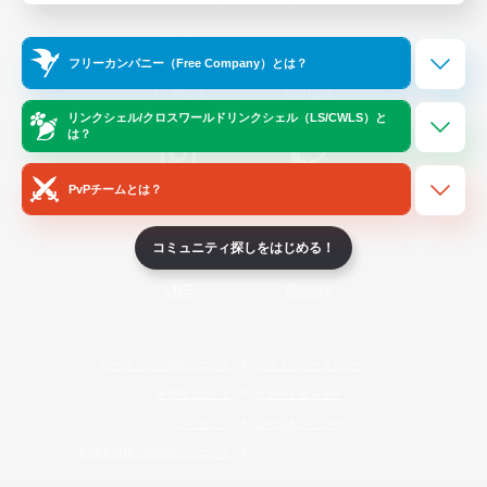
Official Information
フリーカンパニー（Free Company）とは？
/
X
News
YouTube
リンクシェル/クロスワールドリンクシェル（LS/CWLS）と
は？
PvPチームとは？
Instagram
Twitch
コミュニティ探しをはじめる！
LINE
Bluesky
レーティング制度について
プライバシーポリシー
著作権について
サポートセンター
ライセンス
ルール＆ポリシー
利用者情報の外部送信について