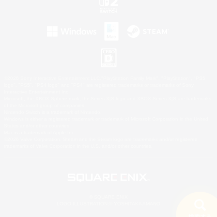
©2026 Sony Interactive Entertainment LLC."PlayStation Family Mark", "PlayStation", "PS5
logo", "PS5", "PS4 logo" and "PS4" are registered trademarks or trademarks of Sony
Interactive Entertainment Inc.
Microsoft, the XBOX Sphere mark, the Series X|S logo and XBOX Series X|S are trademarks
of the Microsoft group of companies.
Nintendo Switch is a trademark of Nintendo.
Windows is either a registered trademark or trademark of Microsoft Corporation in the United
States and/or other countries.
Mac is a trademark of Apple Inc.
©2026 Valve Corporation. Steam and the Steam logo are trademarks and/or registered
trademarks of Valve Corporation in the U.S. and/or other countries.
© SQUARE ENIX
LOGO ILLUSTRATION:© YOSHITAKA AMANO
検索する