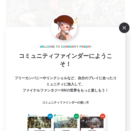
meaningful
追加メンバー募集
W
E
L
C
O
M
E
T
O
C
O
M
M
U
N
I
T
Y
F
I
N
D
E
R
!
Bahamut [Gaia]
コミュニティファインダーにようこ
そ！
2
募集人数
フリーカンパニーやリンクシェルなど、自分のプレイに合ったコ
VCあり、若葉さんやライト勢も歓迎！
ミュニティに加入して、
ファイナルファンタジーXIVの世界をもっと楽しもう！
初心者/若葉歓迎
コミュニティファインダーの使い方
復帰者歓迎
なんでも楽しむ
雑談