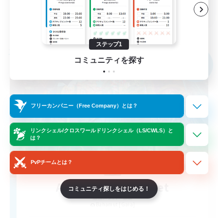
JA
詳細を見る
募集期間: 2026/09/02 まで
ステップ1
フリーカンパニー
コミュニティを探す
NEW
フリーカンパニー（Free Company）とは？
リンクシェル/クロスワールドリンクシェル（LS/CWLS）と
は？
PvPチームとは？
Artemis's Red Secret
コミュニティ探しをはじめる！
追加メンバー募集
Bahamut [Gaia]