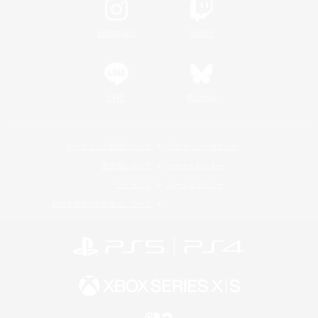
Instagram
Twitch
LINE
Bluesky
レーティング制度について
プライバシーポリシー
著作権について
サポートセンター
ライセンス
ルール＆ポリシー
利用者情報の外部送信について