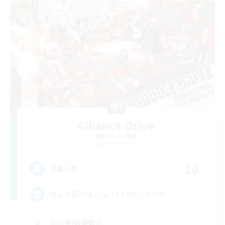
Alliance Drive
追加メンバー募集
Bahamut [Gaia]
10
募集人数
叫んで募れば♪ |дﾟ)ﾀﾞﾚｶｸﾙ ☆彡ｼｭﾀ
初心者/若葉歓迎