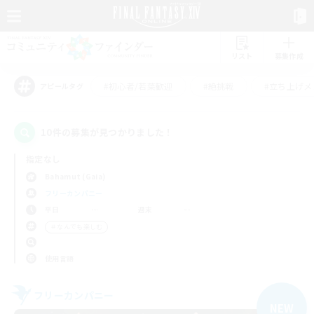
リスト
募集作成
#初心者/若葉歓迎
#絶挑戦
#立ち上げメ
アピールタグ
10件の募集が見つかりました！
指定なし
Bahamut (Gaia)
フリーカンパニー
平日
週末
＃なんでも楽しむ
使用言語
フリーカンパニー
NEW