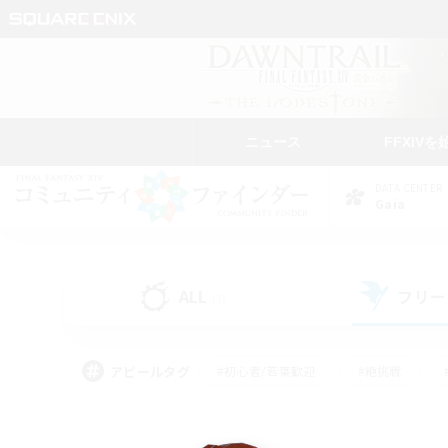
ニュース
FFXIVを
DATA CENTER
Gaia
ALL
フリー
(2)
アピールタグ
#初心者/若葉歓迎
#絶挑戦
#モブハント
#学生中心
#なんでも楽しむ
#スクリーンショット撮影
#ハウジ