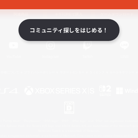
関連商品
e-STOREで購入
ゲームダウンロード
コミュニティ探しをはじめる！
Official Information
YouTube
Instagram
Twitch
LINE
著作権について
プライバシーポリシー
サポートセンター
ライセンス
ルール＆ポリシー
 Family Mark", "PlayStation", "PS5 logo", "PS5", "PS4 logo" and "PS4" are registered trademark
XBOX Sphere mark, the Series X|S logo and XBOX Series X|S are trademarks of the Microsoft gro
Nintendo Switch is a trademark of Nintendo.
ither a registered trademark or trademark of Microsoft Corporation in the United States and/or oth