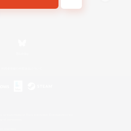
Bluesky
利用者情報の外部送信について
s or trademarks of Sony Interactive Entertainment Inc.
up of companies.
er countries.