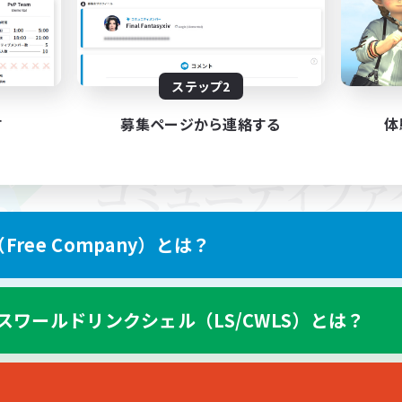
ステップ2
す
募集ページから連絡する
体
ree Company）とは？
スワールドリンクシェル（LS/CWLS）とは？
スマートフォン版へ