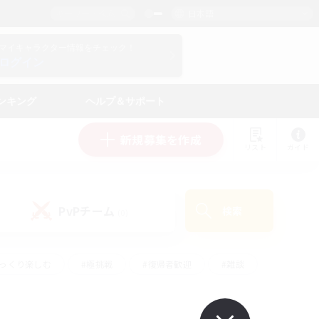
日本語
マイキャラクター情報をチェック！
ログイン
ンキング
ヘルプ＆サポート
新規募集を作成
リスト
ガイド
PvPチーム
検索
(0)
ゆっくり楽しむ
#極挑戦
#復帰者歓迎
#雑談
ルプレイ
#トレジャーハント
#レベリング
して頑張る
#プレイヤー主催イベント