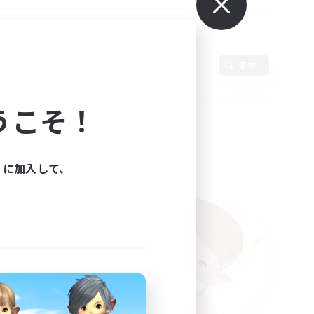
変更
うこそ！
ィに加入して、
た。