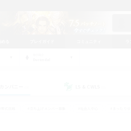
始める
プレイガイド
コミュニティ
ラ
WORLD
Durandal
カンパニー
LS & CWLS
(0)
(2)
#零式挑戦
#立ち上げメンバー募集
#社会人中心
#まったり
#体験歓迎
#クラフター中心
#ギャザラー中心
#ロー
ング
#演奏
#ミラプリ（ミラージュプリズム）
#クリア目指