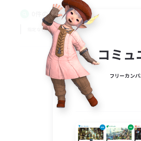
0件の募集が見つかりました！
指定なし
平日
週末
コミュ
フリーカンパ
募