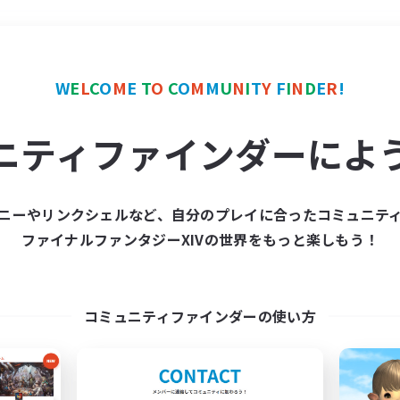
＃ハウジング
使用言語
W
E
L
C
O
M
E
T
O
C
O
M
M
U
N
I
T
Y
F
I
N
D
E
R
!
ニティファインダーによ
ニーやリンクシェルなど、自分のプレイに合ったコミュニテ
ファイナルファンタジーXIVの世界をもっと楽しもう！
募集数 0件
集が見つかりませんでし
コミュニティファインダーの使い方
条件を変えて検索してみるでっす！