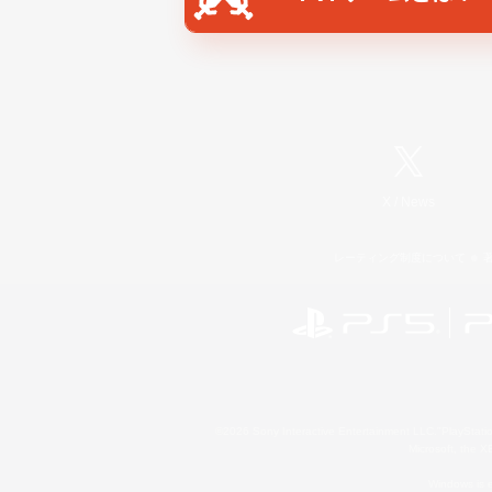
X
/
News
レーティング制度について
©2026 Sony Interactive Entertainment LLC."PlayStation
Microsoft, the 
Windows is e