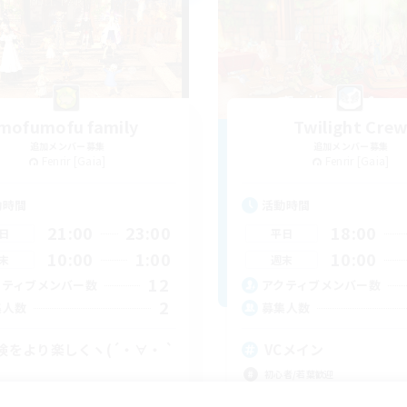
mofumofu family
Twilight Cre
追加メンバー募集
追加メンバー募集
Fenrir [Gaia]
Fenrir [Gaia]
動時間
活動時間
21:00
23:00
18:00
日
平日
10:00
1:00
10:00
末
週末
12
クティブメンバー数
アクティブメンバー数
2
集人数
募集人数
険をより楽しくヽ(´・∀・ `
VCメイン
初心者/若葉歓迎
歓迎
体験歓迎