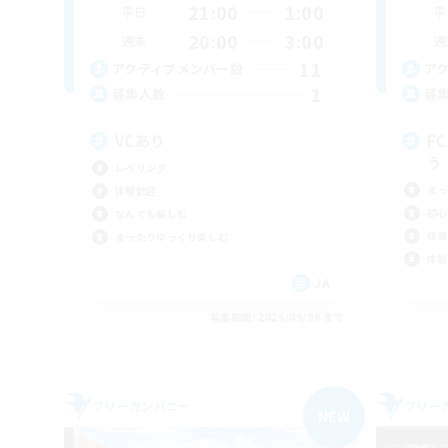
21:00
1:00
平日
平
20:00
3:00
週末
週
11
アクティブメンバー数
ア
1
募集人数
募
VCあり
F
う
レベリング
まっ
体験歓迎
初心
なんでも楽しむ
復帰
まったりゆっくり楽しむ
体験
JA
募集期間: 2026/09/06 まで
フリーカンパニー
フリー
NEW