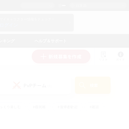
日本語
マイキャラクター情報をチェック！
ログイン
ンキング
ヘルプ＆サポート
新規募集を作成
リスト
ガイド
PvPチーム
検索
(0)
ゆっくり楽しむ
#極挑戦
#復帰者歓迎
#雑談
#ハウジング
#トレジャーハント
#レベリング
#プレイヤー主催イベント