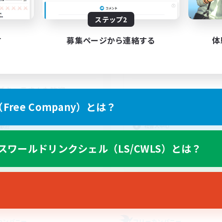
動時間
活動時間
ステップ2
15:00
23:00
21:00
日
平日
す
募集ページから連絡する
体
--:--
--:--
21:00
末
週末
2
クティブメンバー数
アクティブメンバー数
5
集人数
募集人数
ブキャラさんも歓迎
ree Company）とは？
者/若葉歓迎
体験歓迎
者歓迎
社会人中心
歓迎
まったりゆっくり楽しむ
スワールドリンクシェル（LS/CWLS）とは？
なんでも楽しむ
JA
募集期間: 2026/08/31 まで
募集期間: 20
カンパニー
フリーカンパニー