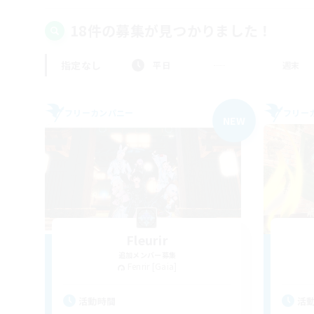
18件の募集が見つかりました！
指定なし
平日
週末
フリーカンパニー
フリー
NEW
Fleurir
追加メンバー募集
Fenrir [Gaia]
活動時間
活