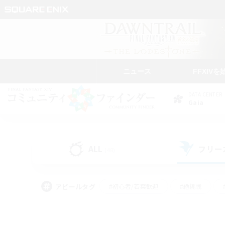
ニュース
FFXIVを
DATA CENTER
Gaia
ALL
フリー
(48)
アピールタグ
#初心者/若葉歓迎
#絶挑戦
#学生中心
#なんでも楽しむ
#モブハント
#
#演奏
#ミラプリ（ミラ