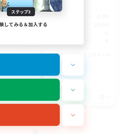
活動時間
ステップ3
1:00
21:00
1:00
平日
験してみる＆加入する
2:00
12:00
24:00
週末
4
6
アクティブメンバー数
5
4
募集人数
少人数FC VCあり 立上げメンバ
ー募集！
立ち上げメンバー募集
初心者/若葉歓迎
体験歓迎
なんでも楽しむ
JA
JA
26/08/31 まで
募集期間: 2026/08/29 まで
フリーカンパニー