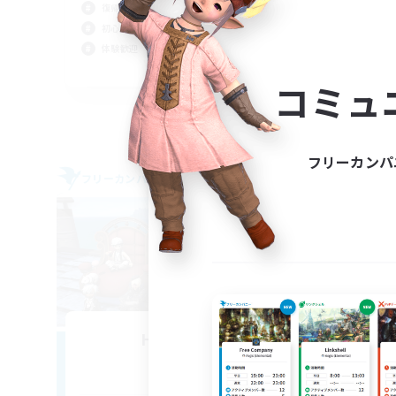
復帰者歓迎
まっ
初心者/若葉歓迎
スク
体験歓迎
なん
JA
コミュ
募集期間: 2026/09/05 まで
フリーカンパ
フリーカンパニー
フリー
NEW
Hunter Tail
追加メンバー募集
Fenrir [Gaia]