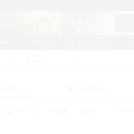
始める
プレイガイド
コミュニティ
ラ
WORLD
Fenrir
カンパニー
LS & CWLS
(18)
(30)
#立ち上げメンバー募集
#零式挑戦
#社会人中心
#まったり
体験歓迎
#クラフター中心
#ロールプレイ
#ギャザラー中心
ージュプリズム）
#スクリーンショット撮影
#クリア目指して頑張る