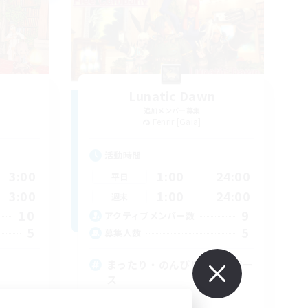
w
Lunatic Dawn
追加メンバー募集
Fenrir [Gaia]
活動時間
3:00
1:00
24:00
平日
3:00
1:00
24:00
週末
10
9
アクティブメンバー数
5
5
募集人数
まったり・のんびり・マイペー
ス
体験歓迎