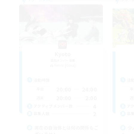
Kyoto
追加メンバー募集
Fenrir [Gaia]
活動時間
活
20:00
24:00
平日
平
20:00
2:00
週末
週
4
アクティブメンバー数
ア
2
募集人数
募
実在の自治体とは何の関係もご
少