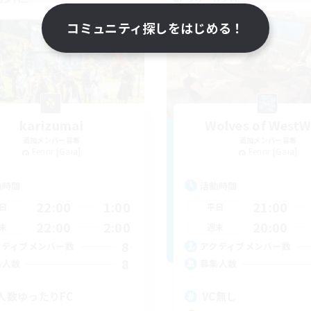
コミュニティ探しをはじめる！
karizumai
Wolves of WestW
追加メンバー募集
追加メンバー募集
Fenrir [Gaia]
Fenrir [Gaia]
動時間
活動時間
22:00
1:00
21:00
日
平日
22:00
2:00
20:00
末
週末
8
クティブメンバー数
アクティブメンバー数
8
集人数
募集人数
人数ゆったりFC
VC無し