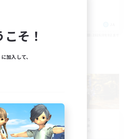
初心者/若葉歓迎
復帰者歓迎
クリア目指して頑張る
JA
JA
うこそ！
26/09/03 まで
募集期間: 2026/09/02 まで
ィに加入して、
フリーカンパニー
NEW
East
flos solis
追加メンバー募集
Fenrir [Gaia]