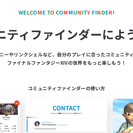
たりゆっくり楽しむ
復帰者歓迎
リーンショット撮影
なんでも楽しむ
W
E
L
C
O
M
E
T
O
C
O
M
M
U
N
I
T
Y
F
I
N
D
E
R
!
でも楽しむ
JA
ニティファインダーによ
募集期間: 2026/09/04 まで
募集期間: 20
ニーやリンクシェルなど、自分のプレイに合ったコミュニテ
カンパニー
フリーカンパニー
ファイナルファンタジーXIVの世界をもっと楽しもう！
コミュニティファインダーの使い方
Seemond
Sword of the Far
追加メンバー募集
追加メンバー募集
Fenrir [Gaia]
Fenrir [Gaia]