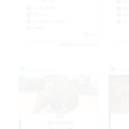
ざいません
初心
初心者/若葉歓迎
体験
社会人中心
なん
まったりゆっくり楽しむ
まっ
体験歓迎
JA
募集期間: 2026/08/26 まで
フリーカンパニー
フリー
BLOSSOM
追加メンバー募集