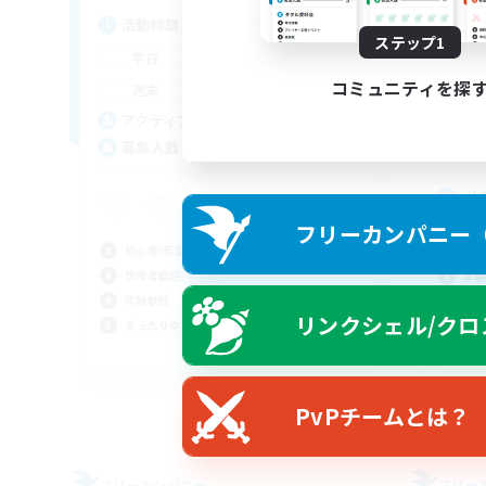
活動時間
活
ステップ1
21:00
1:00
平日
平
コミュニティを探
10:00
1:00
週末
週
4
アクティブメンバー数
ア
4
募集人数
募
サ
フリーカンパニー（F
初心
初心者/若葉歓迎
復帰
復帰者歓迎
体験
体験歓迎
雑談
リンクシェル/クロ
まったりゆっくり楽しむ
JA
募集期間: 2026/09/01 まで
PvPチームとは？
フリーカンパニー
フリー