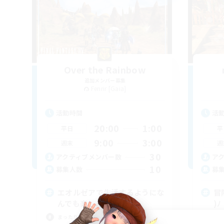
Over the Rainbow
追加メンバー募集
Fenrir [Gaia]
活動時間
活
20:00
1:00
平日
平
9:00
3:00
週末
週
30
アクティブメンバー数
ア
10
募集人数
募
エオルゼアで生活するようにな
冒
んでも楽しみましょう♪
)ﾉ
まったりゆっくり楽しむ
体験