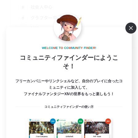
社会人中心
クラフター中心
雑談
JA
詳細を見る
W
E
L
C
O
M
E
T
O
C
O
M
M
U
N
I
T
Y
F
I
N
D
E
R
!
募集期間: 2026/08/28 まで
コミュニティファインダーにようこ
そ！
フリーカンパニーやリンクシェルなど、自分のプレイに合ったコ
ミュニティに加入して、
ファイナルファンタジーXIVの世界をもっと楽しもう！
コミュニティファインダーの使い方