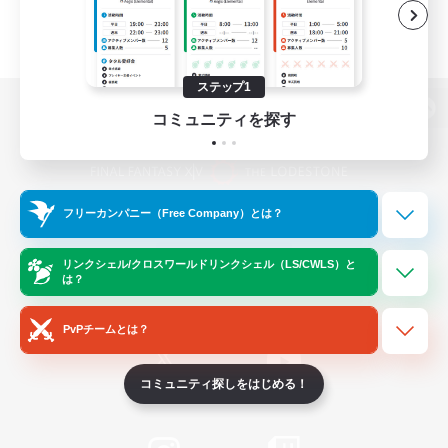
ステップ1
コミュニティを探す
パソコン版へ
フリーカンパニー（Free Company）とは？
関連商品
e-STOREで購入
ゲームダウンロード
リンクシェル/クロスワールドリンクシェル（LS/CWLS）と
は？
Official Information
PvPチームとは？
コミュニティ探しをはじめる！
/
X
News
YouTube