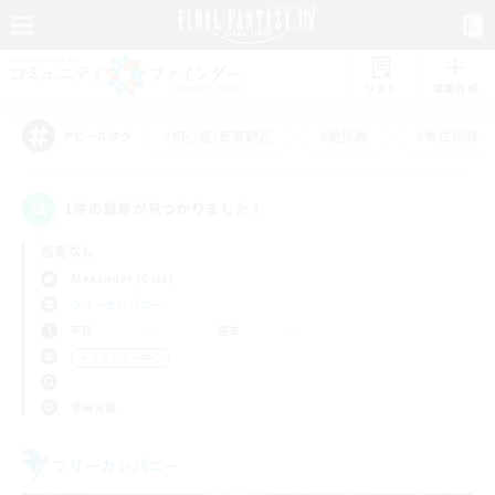
リスト
募集作成
#初心者/若葉歓迎
#絶挑戦
#零式挑戦
アピールタグ
1件の募集が見つかりました！
指定なし
Alexander (Gaia)
フリーカンパニー
平日
週末
＃クラフター中心
使用言語
フリーカンパニー