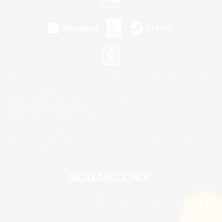
©2026 Sony Interactive Entertainment LLC."PlayStation Family Mark", "PlayStation", "PS5
logo", "PS5", "PS4 logo" and "PS4" are registered trademarks or trademarks of Sony
Interactive Entertainment Inc.
Microsoft, the XBOX Sphere mark, the Series X|S logo and XBOX Series X|S are trademarks
of the Microsoft group of companies.
Nintendo Switch is a trademark of Nintendo.
Windows is either a registered trademark or trademark of Microsoft Corporation in the United
States and/or other countries.
Mac is a trademark of Apple Inc.
©2026 Valve Corporation. Steam and the Steam logo are trademarks and/or registered
trademarks of Valve Corporation in the U.S. and/or other countries.
© SQUARE ENIX
LOGO ILLUSTRATION:© YOSHITAKA AMANO
検索する