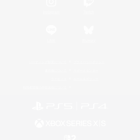
Instagram
Twitch
LINE
Bluesky
レーティング制度について
プライバシーポリシー
著作権について
サポートセンター
ライセンス
ルール＆ポリシー
利用者情報の外部送信について