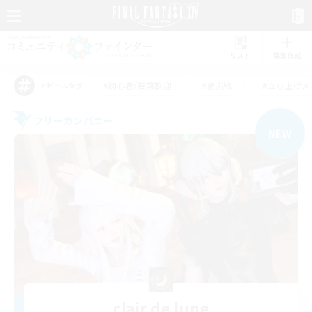
リスト
募集作成
#初心者/若葉歓迎
#絶挑戦
#立ち上げメ
アピールタグ
フリーカンパニー
NEW
clair de lune