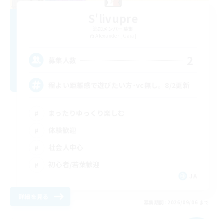
S'livupre
追加メンバー募集
Alexander [Gaia]
2
募集人数
程よい距離感で遊びたい方･vc無し。8/2更新
まったりゆっくり楽しむ
体験歓迎
社会人中心
初心者/若葉歓迎
JA
詳細を見る
募集期間: 2026/09/06 まで