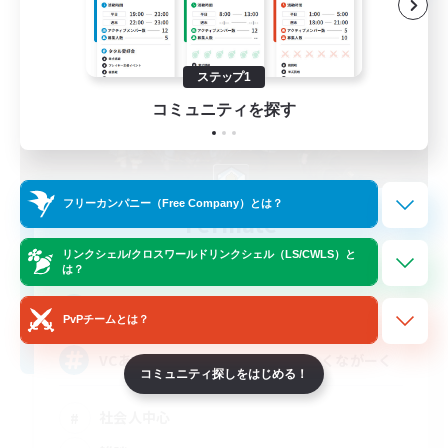
ステップ1
コミュニティを探す
フリーカンパニー（Free Company）とは？
Fermate
追加メンバー募集
リンクシェル/クロスワールドリンクシェル（LS/CWLS）と
Alexander [Gaia]
は？
1
募集人数
PvPチームとは？
VCあり・少人数社会人FC・ゆるーくながーく
コミュニティ探しをはじめる！
社会人中心