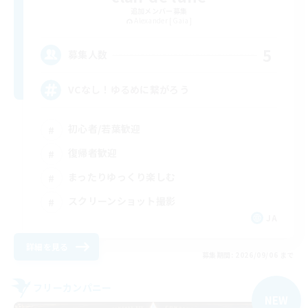
追加メンバー募集
Alexander [Gaia]
5
募集人数
VCなし！ゆるめに繋がろう
初心者/若葉歓迎
復帰者歓迎
まったりゆっくり楽しむ
スクリーンショット撮影
JA
詳細を見る
募集期間: 2026/09/06 まで
フリーカンパニー
NEW