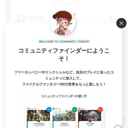
Alexander [Gaia]
3
募集人数
VCあり
W
E
L
C
O
M
E
T
O
C
O
M
M
U
N
I
T
Y
F
I
N
D
E
R
!
まったりゆっくり楽しむ
コミュニティファインダーにようこ
そ！
なんでも楽しむ
初心者/若葉歓迎
フリーカンパニーやリンクシェルなど、自分のプレイに合ったコ
復帰者歓迎
ミュニティに加入して、
ファイナルファンタジーXIVの世界をもっと楽しもう！
JA
コミュニティファインダーの使い方
詳細を見る
募集期間: 2026/09/05 まで
フリーカンパニー
NEW