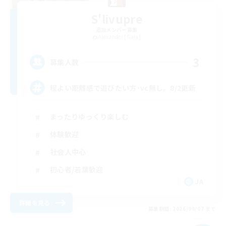
S'livupre
追加メンバー募集
Alexander [Gaia]
3
募集人数
程よい距離感で遊びたい方･vc無し。8/2更新
まったりゆっくり楽しむ
体験歓迎
社会人中心
初心者/若葉歓迎
JA
詳細を見る
募集期間: 2026/09/07 まで