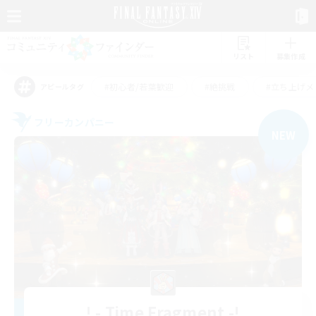
リスト
募集作成
#初心者/若葉歓迎
#絶挑戦
#立ち上げメ
アピールタグ
フリーカンパニー
NEW
! - Time Fragment -!