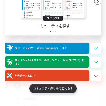
ステップ1
コミュニティを探す
フリーカンパニー（Free Company）とは？
Traumerei
追加メンバー募集
リンクシェル/クロスワールドリンクシェル（LS/CWLS）と
Alexander [Gaia]
は？
5
募集人数
PvPチームとは？
FF14楽しい
コミュニティ探しをはじめる！
体験歓迎