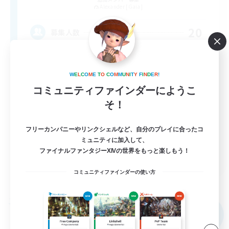
Alexander [Gaia]
20
募集人数
ゆるくのんびり＆ソロ活
W
E
L
C
O
M
E
T
O
C
O
M
M
U
N
I
T
Y
F
I
N
D
E
R
!
初心者/若葉歓迎
コミュニティファインダーにようこ
そ！
復帰者歓迎
体験歓迎
フリーカンパニーやリンクシェルなど、自分のプレイに合ったコ
まったりゆっくり楽しむ
ミュニティに加入して、
ファイナルファンタジーXIVの世界をもっと楽しもう！
JA
コミュニティファインダーの使い方
詳細を見る
募集期間: 2026/09/07 まで
フリーカンパニー
NEW