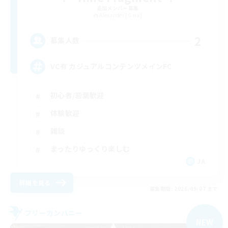
追加メンバー募集
Alexander [Gaia]
2
募集人数
VC有 カジュアルコンテンツメインFC
初心者/若葉歓迎
体験歓迎
雑談
まったりゆっくり楽しむ
JA
詳細を見る
募集期間: 2026/09/07 まで
フリーカンパニー
NEW