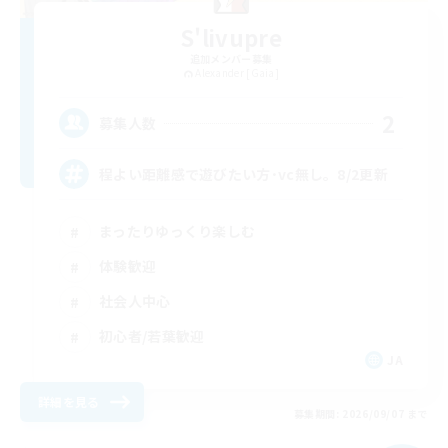
S'livupre
追加メンバー募集
Alexander [Gaia]
2
募集人数
程よい距離感で遊びたい方･vc無し。8/2更新
まったりゆっくり楽しむ
体験歓迎
社会人中心
初心者/若葉歓迎
JA
詳細を見る
募集期間: 2026/09/07 まで