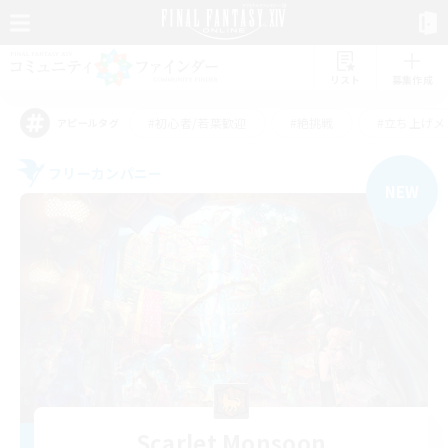
リスト
募集作成
#初心者/若葉歓迎
#絶挑戦
#立ち上げメ
アピールタグ
フリーカンパニー
NEW
Scarlet Monsoon