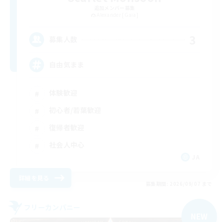
追加メンバー募集
Alexander [Gaia]
3
募集人数
自由気まま
体験歓迎
初心者/若葉歓迎
復帰者歓迎
社会人中心
JA
詳細を見る
募集期間: 2026/09/07 まで
フリーカンパニー
NEW