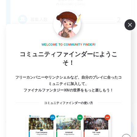
Alexander [Gaia]
2
募集人数
まったり
W
E
L
C
O
M
E
T
O
C
O
M
M
U
N
I
T
Y
F
I
N
D
E
R
!
初心者/若葉歓迎
コミュニティファインダーにようこ
そ！
復帰者歓迎
雑談
フリーカンパニーやリンクシェルなど、自分のプレイに合ったコ
まったりゆっくり楽しむ
ミュニティに加入して、
ファイナルファンタジーXIVの世界をもっと楽しもう！
JA
コミュニティファインダーの使い方
詳細を見る
募集期間: 2026/09/06 まで
フリーカンパニー
NEW