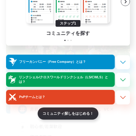
ステップ1
コミュニティを探す
フリーカンパニー（Free Company）とは？
HoldPerch
追加メンバー募集
リンクシェル/クロスワールドリンクシェル（LS/CWLS）と
Alexander [Gaia]
は？
10
募集人数
PvPチームとは？
非戦闘民駆け込み寺、初心者支援◎、VC×
コミュニティ探しをはじめる！
初心者/若葉歓迎