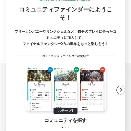
W
E
L
C
O
M
E
T
O
C
O
M
M
U
N
I
T
Y
F
I
N
D
E
R
!
コミュニティファインダーにようこ
そ！
フリーカンパニーやリンクシェルなど、自分のプレイに合ったコ
ミュニティに加入して、
ファイナルファンタジーXIVの世界をもっと楽しもう！
コミュニティファインダーの使い方
パソコン版へ
関連商品
e-STOREで購入
ステップ1
ゲームダウンロード
コミュニティを探す