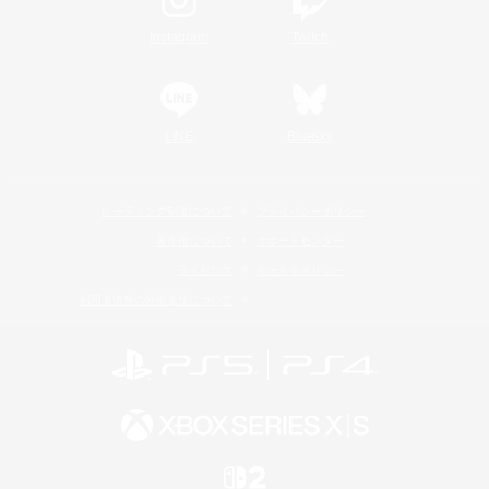
Instagram
Twitch
LINE
Bluesky
レーティング制度について
プライバシーポリシー
著作権について
サポートセンター
ライセンス
ルール＆ポリシー
利用者情報の外部送信について