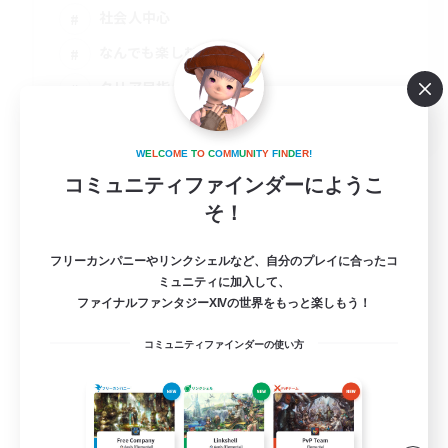
社会人中心
なんでも楽しむ
クリア目指して頑張る
JA
詳細を見る
W
E
L
C
O
M
E
T
O
C
O
M
M
U
N
I
T
Y
F
I
N
D
E
R
!
募集期間: 2026/08/13 まで
コミュニティファインダーにようこ
そ！
フリーカンパニーやリンクシェルなど、自分のプレイに合ったコ
ミュニティに加入して、
ファイナルファンタジーXIVの世界をもっと楽しもう！
コミュニティファインダーの使い方