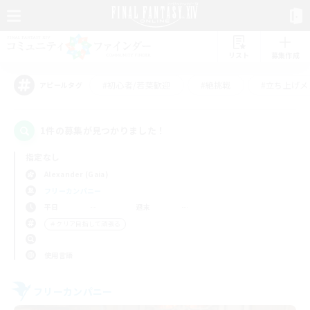
リスト
募集作成
#初心者/若葉歓迎
#絶挑戦
#立ち上げメ
アピールタグ
1件の募集が見つかりました！
指定なし
Alexander (Gaia)
フリーカンパニー
平日
週末
＃クリア目指して頑張る
使用言語
フリーカンパニー