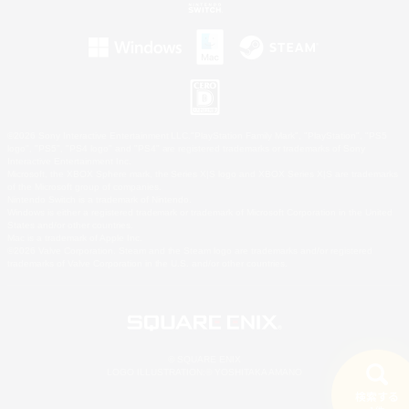
©2026 Sony Interactive Entertainment LLC."PlayStation Family Mark", "PlayStation", "PS5
logo", "PS5", "PS4 logo" and "PS4" are registered trademarks or trademarks of Sony
Interactive Entertainment Inc.
Microsoft, the XBOX Sphere mark, the Series X|S logo and XBOX Series X|S are trademarks
of the Microsoft group of companies.
Nintendo Switch is a trademark of Nintendo.
Windows is either a registered trademark or trademark of Microsoft Corporation in the United
States and/or other countries.
Mac is a trademark of Apple Inc.
©2026 Valve Corporation. Steam and the Steam logo are trademarks and/or registered
trademarks of Valve Corporation in the U.S. and/or other countries.
© SQUARE ENIX
LOGO ILLUSTRATION:© YOSHITAKA AMANO
検索する