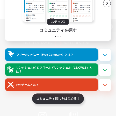
ステップ1
コミュニティを探す
パソコン版へ
フリーカンパニー（Free Company）とは？
関連商品
e-STOREで購入
ゲームダウンロード
リンクシェル/クロスワールドリンクシェル（LS/CWLS）と
は？
Official Information
PvPチームとは？
コミュニティ探しをはじめる！
/
X
News
YouTube