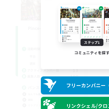
Pince-nez committee
追加メンバー募集
Gaia
ステップ1
活動時間
コミュニティを探
9:00
2:00
平日
9:00
2:00
週末
13
アクティブメンバー数
100
募集人数
フリーカンパニー（F
パンスネ推進委員会
なんでも楽しむ
雑談
リンクシェル/クロ
ミラプリ（ミラージュプリズム）