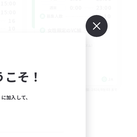
15:00
0:00
23:00
週末
15:00
10
募集人数
16
10
女性限定のVC鯖
立ち上げメンバー募集
ミラプリ（ミラージュプリズム）
まったりゆっくり楽しむ
スクリーンショット撮影
うこそ！
JA
JA
26/09/03 まで
募集期間: 2026/09/03 まで
ィに加入して、