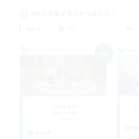
5件の募集が見つかりました！
指定なし
平日
週末
クロスワールドリンクシェル
クロス
NEW
slow l!fe
追加メンバー募集
Gaia
活
活動時間
平