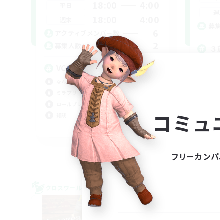
18:00
4:00
平日
週
18:00
4:00
週末
募
6
アクティブメンバー数
2
募集人数
３
ミラ
VCなしFCのようなLS
スク
なんでも楽しむ
まっ
ミラプリ（ミラージュプリズム）
雑談
ロールプレイ
コミュ
雑談
JA
募集期間: 2026/09/05 まで
フリーカンパ
クロスワールドリンクシェル