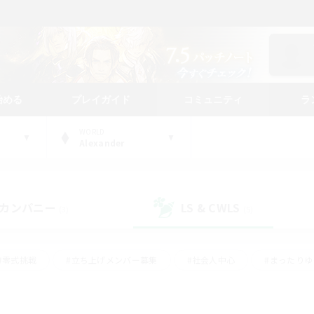
始める
プレイガイド
コミュニティ
ラ
WORLD
Alexander
カンパニー
LS & CWLS
(3)
(5)
#零式挑戦
#立ち上げメンバー募集
#社会人中心
#まったり
#体験歓迎
#クラフター中心
#ギャザラー中心
#ロー
ング
#演奏
#ミラプリ（ミラージュプリズム）
#クリア目指