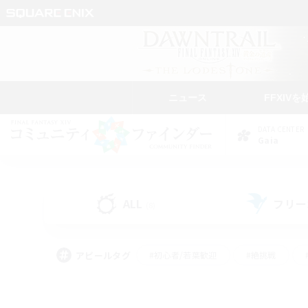
ニュース
FFXIVを
DATA CENTER
Gaia
ALL
フリー
(8)
アピールタグ
#初心者/若葉歓迎
#絶挑戦
#モブハント
#学生中心
#なんでも楽しむ
#スクリーンショット撮影
#ハウジ