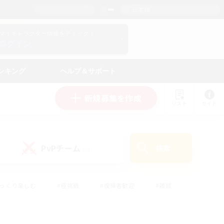
日本語
マイキャラクター情報をチェック！
ログイン
ンキング
ヘルプ＆サポート
新規募集を作成
リスト
ガイド
PvPチーム
検索
(0)
ゆっくり楽しむ
#極挑戦
#復帰者歓迎
#雑談
ルプレイ
#トレジャーハント
#レベリング
して頑張る
#プレイヤー主催イベント