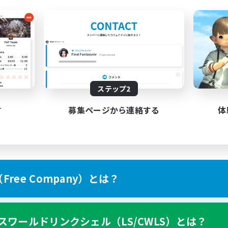
ステップ2
す
募集ページから連絡する
体
ree Company）とは？
スワールドリンクシェル（LS/CWLS）とは？