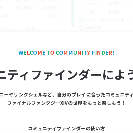
8:00
平日
20:00
24:00
末
8:00
週末
10
集人数
アクティブメンバー数
募集人数
顔ミコッテ・VCなし
プリ（ミラージュプリズム）
雑談VCメインCWLS
リーンショット撮影
雑談
W
E
L
C
O
M
E
T
O
C
O
M
M
U
N
I
T
Y
F
I
N
D
E
R
!
たりゆっくり楽しむ
ミラプリ（ミラージュプリズム）
まったりゆっくり楽しむ
ニティファインダーによ
ハウジング
JA
募集期間: 2026/09/04 まで
募集期間: 20
ニーやリンクシェルなど、自分のプレイに合ったコミュニテ
ファイナルファンタジーXIVの世界をもっと楽しもう！
コミュニティファインダーの使い方