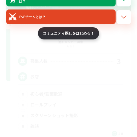
は？
PvPチームとは？
YOZAKURA
コミュニティ探しをはじめる！
追加メンバー募集
Gaia
3
募集人数
お店
初心者/若葉歓迎
ロールプレイ
スクリーンショット撮影
雑談
JA