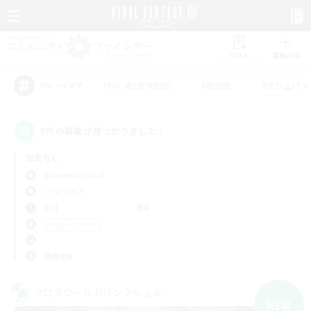
リスト
募集作成
#初心者/若葉歓迎
#絶挑戦
#立ち上げメ
アピールタグ
8件の募集が見つかりました！
指定なし
Bahamut (Gaia)
LS & CWLS
平日
週末
＃ロールプレイ
使用言語
クロスワールドリンクシェル
NEW