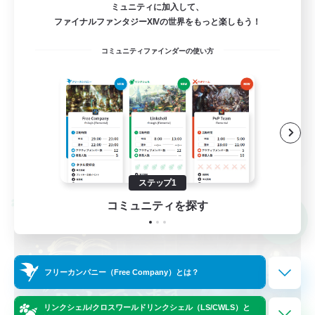
ミュニティに加入して、
ファイナルファンタジーXIVの世界をもっと楽しもう！
まったりゆっくり楽しむ
コミュニティファインダーの使い方
ロールプレイ
JA
詳細を見る
募集期間: 2026/09/02 まで
ステップ1
クロスワールドリンクシェル
コミュニティを探す
NEW
フリーカンパニー（Free Company）とは？
リンクシェル/クロスワールドリンクシェル（LS/CWLS）と