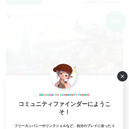
募集期間: 2026/09/03 まで
クロスワールドリンクシェル
NEW
BIBBIDI BOBBIDI BOO
W
E
L
C
O
M
E
T
O
C
O
M
M
U
N
I
T
Y
F
I
N
D
E
R
!
追加メンバー募集
コミュニティファインダーにようこ
Gaia
そ！
8
募集人数
フリーカンパニーやリンクシェルなど、自分のプレイに合ったコ