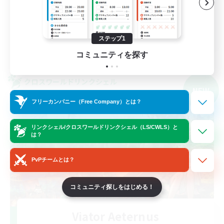
体験歓迎
なんでも楽しむ
JA
ステップ1
詳細を見る
コミュニティを探す
募集期間: 2026/09/04 まで
クロスワールドリンクシェル
NEW
フリーカンパニー（Free Company）とは？
リンクシェル/クロスワールドリンクシェル（LS/CWLS）と
は？
PvPチームとは？
コミュニティ探しをはじめる！
Viator Aeternus