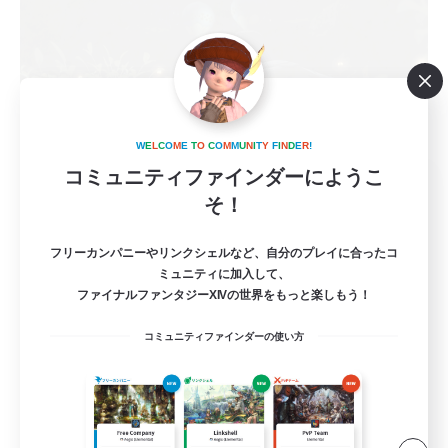
W
E
L
C
O
M
E
T
O
C
O
M
M
U
N
I
T
Y
F
I
N
D
E
R
!
コミュニティファインダーにようこ
moon and sun
そ！
追加メンバー募集
Gaia
フリーカンパニーやリンクシェルなど、自分のプレイに合ったコ
2
募集人数
ミュニティに加入して、
ファイナルファンタジーXIVの世界をもっと楽しもう！
お話し好きな方をお待ちしています(*'▽'*)
コミュニティファインダーの使い方
まったりゆっくり楽しむ
雑談