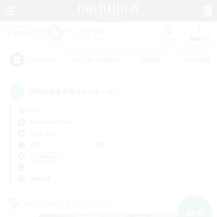
リスト
募集作成
#初心者/若葉歓迎
#絶挑戦
#零式挑戦
アピールタグ
29件の募集が見つかりました！
指定なし
Bahamut (Gaia)
LS & CWLS
平日
週末
＃体験歓迎
使用言語
クロスワールドリンクシェル
NEW