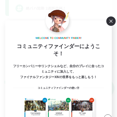
絶バハ短期 2週間目標！
絶挑戦
クリア目指して頑張る
W
E
L
C
O
M
E
T
O
C
O
M
M
U
N
I
T
Y
F
I
N
D
E
R
!
社会人中心
コミュニティファインダーにようこ
そ！
JA
フリーカンパニーやリンクシェルなど、自分のプレイに合ったコ
詳細を見る
募集期間: 2026/09/05 まで
ミュニティに加入して、
ファイナルファンタジーXIVの世界をもっと楽しもう！
クロスワールドリンクシェル
NEW
コミュニティファインダーの使い方