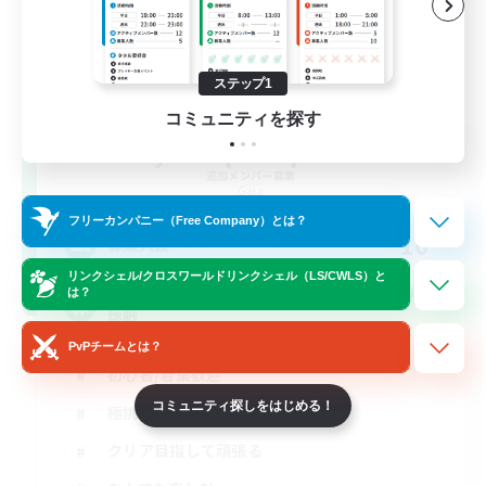
ステップ1
コミュニティを探す
yuka-pero-pero
追加メンバー募集
Gaia
フリーカンパニー（Free Company）とは？
10
募集人数
リンクシェル/クロスワールドリンクシェル（LS/CWLS）と
みんなで床ぺろ掃除！ ＃VCなし #未予習で極
は？
挑戦
PvPチームとは？
初心者/若葉歓迎
コミュニティ探しをはじめる！
極挑戦
クリア目指して頑張る