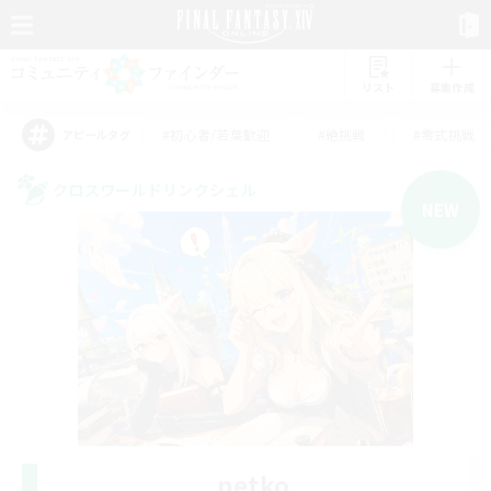
リスト
募集作成
#初心者/若葉歓迎
#絶挑戦
#零式挑戦
アピールタグ
クロスワールドリンクシェル
NEW
netko