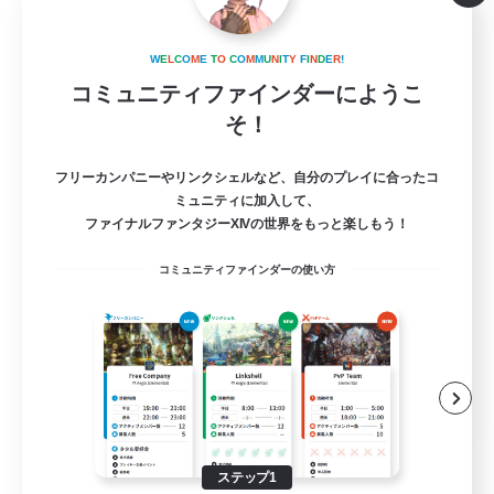
hotaru
W
E
L
C
O
M
E
T
O
C
O
M
M
U
N
I
T
Y
F
I
N
D
E
R
!
追加メンバー募集
Gaia
コミュニティファインダーにようこ
そ！
10
募集人数
フリーカンパニーやリンクシェルなど、自分のプレイに合ったコ
冒険者ギルド、作りました。
ミュニティに加入して、
ファイナルファンタジーXIVの世界をもっと楽しもう！
まったりゆっくり楽しむ
コミュニティファインダーの使い方
ロールプレイ
クラフター中心
雑談
JA
詳細を見る
募集期間: 2026/09/01 まで
ステップ1