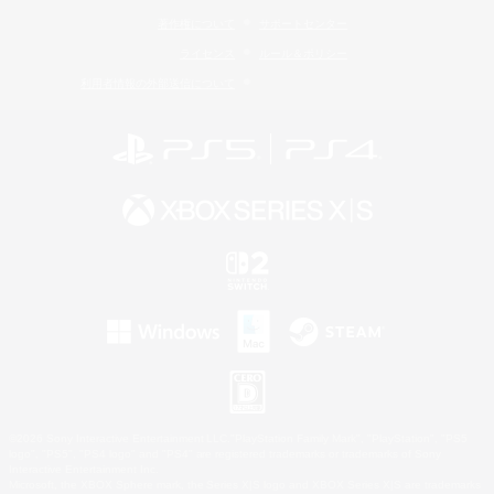
著作権について
サポートセンター
ライセンス
ルール＆ポリシー
利用者情報の外部送信について
©2026 Sony Interactive Entertainment LLC."PlayStation Family Mark", "PlayStation", "PS5
logo", "PS5", "PS4 logo" and "PS4" are registered trademarks or trademarks of Sony
Interactive Entertainment Inc.
Microsoft, the XBOX Sphere mark, the Series X|S logo and XBOX Series X|S are trademarks