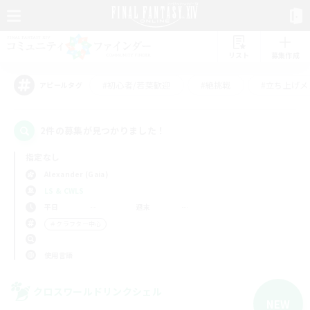
リスト
募集作成
#初心者/若葉歓迎
#絶挑戦
#立ち上げメ
アピールタグ
2件の募集が見つかりました！
指定なし
Alexander (Gaia)
LS & CWLS
平日
週末
＃クラフター中心
使用言語
クロスワールドリンクシェル
NEW