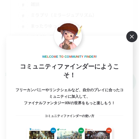
雑談
ミラプリ（ミラージュプリズム）
まったりゆっくり楽しむ
ハウジング
JA
詳細を見る
W
E
L
C
O
M
E
T
O
C
O
M
M
U
N
I
T
Y
F
I
N
D
E
R
!
募集期間: 2026/09/03 まで
コミュニティファインダーにようこ
そ！
クロスワールドリンクシェル
NEW
フリーカンパニーやリンクシェルなど、自分のプレイに合ったコ
ミュニティに加入して、
ファイナルファンタジーXIVの世界をもっと楽しもう！
コミュニティファインダーの使い方