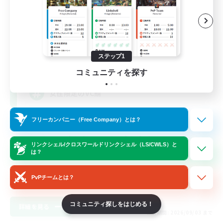
立ち上げメンバー募集
Gaia
ステップ1
10
募集人数
コミュニティを探す
女性限定のVC鯖
立ち上げメンバー募集
フリーカンパニー（Free Company）とは？
ミラプリ（ミラージュプリズム）
リンクシェル/クロスワールドリンクシェル（LS/CWLS）と
は？
まったりゆっくり楽しむ
スクリーンショット撮影
PvPチームとは？
JA
コミュニティ探しをはじめる！
詳細を見る
募集期間: 2026/09/03 まで