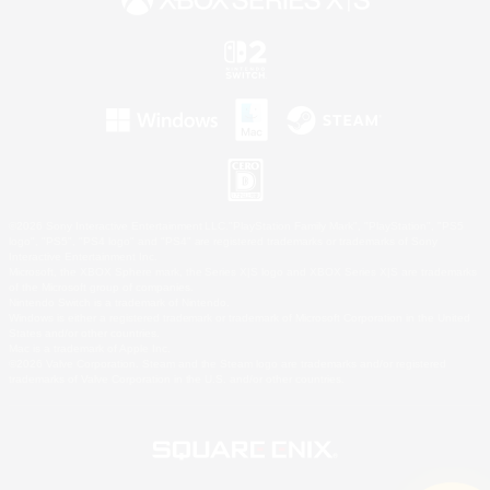
©2026 Sony Interactive Entertainment LLC."PlayStation Family Mark", "PlayStation", "PS5
logo", "PS5", "PS4 logo" and "PS4" are registered trademarks or trademarks of Sony
Interactive Entertainment Inc.
Microsoft, the XBOX Sphere mark, the Series X|S logo and XBOX Series X|S are trademarks
of the Microsoft group of companies.
Nintendo Switch is a trademark of Nintendo.
Windows is either a registered trademark or trademark of Microsoft Corporation in the United
States and/or other countries.
Mac is a trademark of Apple Inc.
©2026 Valve Corporation. Steam and the Steam logo are trademarks and/or registered
trademarks of Valve Corporation in the U.S. and/or other countries.