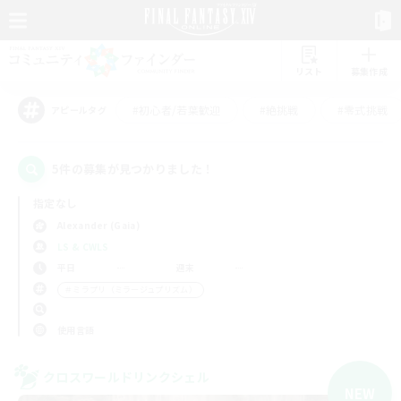
リスト
募集作成
#初心者/若葉歓迎
#絶挑戦
#零式挑戦
アピールタグ
5件の募集が見つかりました！
指定なし
Alexander (Gaia)
LS & CWLS
平日
週末
＃ミラプリ（ミラージュプリズム）
使用言語
クロスワールドリンクシェル
NEW