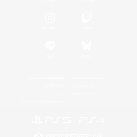
/
X
News
YouTube
Instagram
Twitch
LINE
Bluesky
レーティング制度について
プライバシーポリシー
著作権について
サポートセンター
ライセンス
ルール＆ポリシー
利用者情報の外部送信について