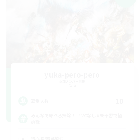
yuka-pero-pero
追加メンバー募集
Gaia
10
募集人数
みんなで床ぺろ掃除！ ＃VCなし #未予習で極
挑戦
初心者/若葉歓迎