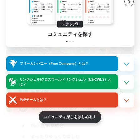
ステップ1
コミュニティを探す
Fresh!
フリーカンパニー（Free Company）とは？
追加メンバー募集
Gaia
リンクシェル/クロスワールドリンクシェル（LS/CWLS）と
は？
5
募集人数
PvPチームとは？
過去を遊ぶ。8.0も遊ぶ。VC無し
コミュニティ探しをはじめる！
初心者/若葉歓迎
まったりゆっくり楽しむ