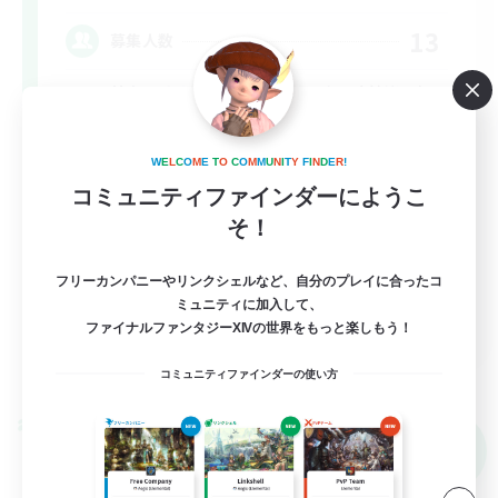
13
募集人数
基本VCなし！戦闘苦手ギミック不安歓迎！極
と零式
W
E
L
C
O
M
E
T
O
C
O
M
M
U
N
I
T
Y
F
I
N
D
E
R
!
立ち上げメンバー募集
コミュニティファインダーにようこ
極挑戦
そ！
零式挑戦
フリーカンパニーやリンクシェルなど、自分のプレイに合ったコ
社会人中心
ミュニティに加入して、
JA
ファイナルファンタジーXIVの世界をもっと楽しもう！
詳細を見る
コミュニティファインダーの使い方
募集期間: 2026/09/07 まで
クロスワールドリンクシェル
NEW