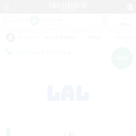
リスト
募集作成
#初心者/若葉歓迎
#絶挑戦
#立ち上げメ
アピールタグ
クロスワールドリンクシェル
NEW
LAL