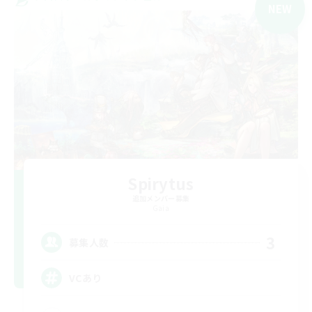
NEW
Spirytus
追加メンバー募集
Gaia
3
募集人数
VCあり