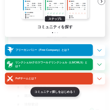
ステップ1
コミュニティを探す
Hang Loose
追加メンバー募集
Gaia
44
フリーカンパニー（Free Company）とは？
募集人数
リンクシェル/クロスワールドリンクシェル（LS/CWLS）と
光のお父さん
は？
復帰者歓迎
PvPチームとは？
初心者/若葉歓迎
コミュニティ探しをはじめる！
雑談
体験歓迎
JA