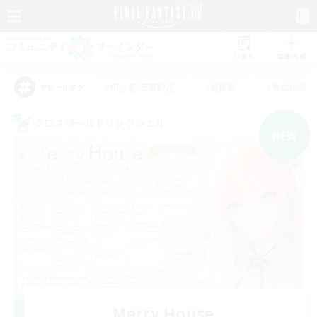
リスト
募集作成
#初心者/若葉歓迎
#絶挑戦
#零式挑戦
アピールタグ
クロスワールドリンクシェル
NEW
Merry House