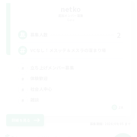
netko
追加メンバー募集
Gaia
2
募集人数
VCなし！メスッテ＆メスラの溜まり場
立ち上げメンバー募集
体験歓迎
社会人中心
雑談
JA
詳細を見る
募集期間: 2026/09/05 まで