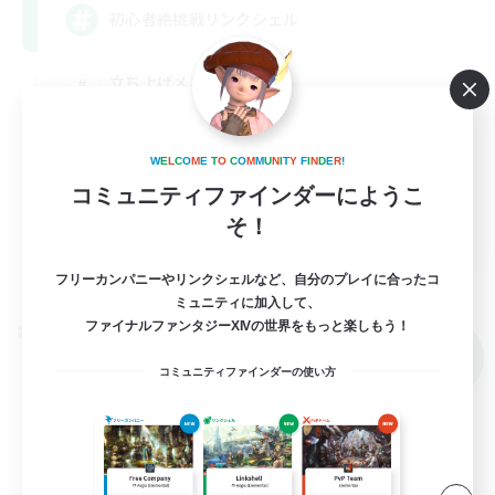
初心者絶挑戦リンクシェル
立ち上げメンバー募集
復帰者歓迎
絶挑戦
W
E
L
C
O
M
E
T
O
C
O
M
M
U
N
I
T
Y
F
I
N
D
E
R
!
コミュニティファインダーにようこ
零式挑戦
そ！
JA
詳細を見る
フリーカンパニーやリンクシェルなど、自分のプレイに合ったコ
募集期間: 2026/09/05 まで
ミュニティに加入して、
ファイナルファンタジーXIVの世界をもっと楽しもう！
クロスワールドリンクシェル
NEW
コミュニティファインダーの使い方