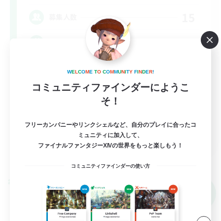
15
募集人数
初心者、復帰者同士でVCでワイワイ！
初心者/若葉歓迎
W
E
L
C
O
M
E
T
O
C
O
M
M
U
N
I
T
Y
F
I
N
D
E
R
!
コミュニティファインダーにようこ
復帰者歓迎
そ！
雑談
なんでも楽しむ
フリーカンパニーやリンクシェルなど、自分のプレイに合ったコ
JA
ミュニティに加入して、
ファイナルファンタジーXIVの世界をもっと楽しもう！
詳細を見る
募集期間: 2026/09/08 まで
コミュニティファインダーの使い方
クロスワールドリンクシェル
NEW