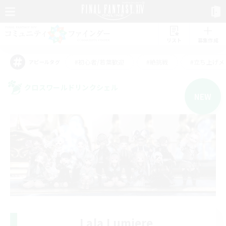
リスト
募集作成
#初心者/若葉歓迎
#絶挑戦
#立ち上げメ
アピールタグ
クロスワールドリンクシェル
NEW
Lala Lumiere