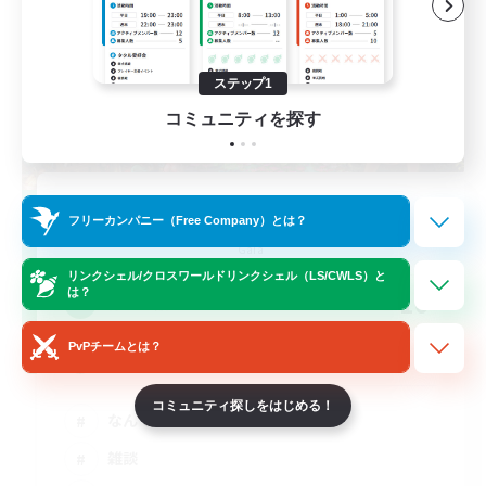
ステップ1
コミュニティを探す
GamerWoL
フリーカンパニー（Free Company）とは？
追加メンバー募集
Gaia
リンクシェル/クロスワールドリンクシェル（LS/CWLS）と
は？
10
募集人数
PvPチームとは？
別ゲー率99%(DC不問)
コミュニティ探しをはじめる！
なんでも楽しむ
雑談