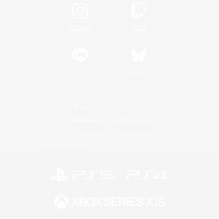
Instagram
Twitch
LINE
Bluesky
レーティング制度について
プライバシーポリシー
著作権について
サポートセンター
ライセンス
ルール＆ポリシー
利用者情報の外部送信について