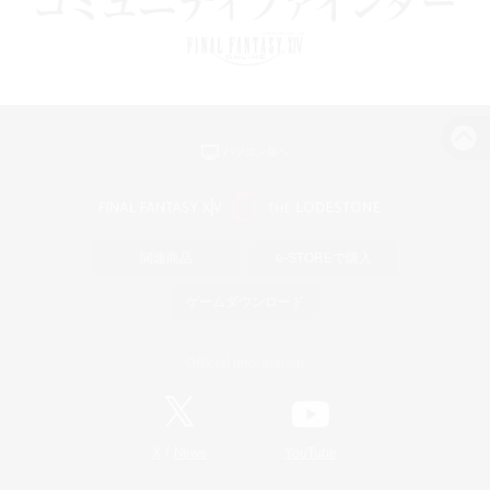
パソコン版へ
関連商品
e-STOREで購入
ゲームダウンロード
Official Information
/
X
News
YouTube