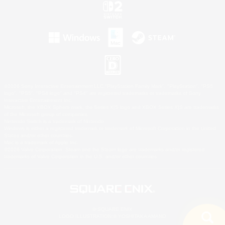
©2026 Sony Interactive Entertainment LLC."PlayStation Family Mark", "PlayStation", "PS5
logo", "PS5", "PS4 logo" and "PS4" are registered trademarks or trademarks of Sony
Interactive Entertainment Inc.
Microsoft, the XBOX Sphere mark, the Series X|S logo and XBOX Series X|S are trademarks
of the Microsoft group of companies.
Nintendo Switch is a trademark of Nintendo.
Windows is either a registered trademark or trademark of Microsoft Corporation in the United
States and/or other countries.
Mac is a trademark of Apple Inc.
©2026 Valve Corporation. Steam and the Steam logo are trademarks and/or registered
trademarks of Valve Corporation in the U.S. and/or other countries.
© SQUARE ENIX
LOGO ILLUSTRATION:© YOSHITAKA AMANO