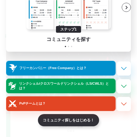
JA
詳細を見る
募集期間: 2026/08/26 まで
ステップ1
クロスワールドリンクシェル
コミュニティを探す
フリーカンパニー（Free Company）とは？
リンクシェル/クロスワールドリンクシェル（LS/CWLS）と
は？
PvPチームとは？
Largo
コミュニティ探しをはじめる！
追加メンバー募集
Gaia