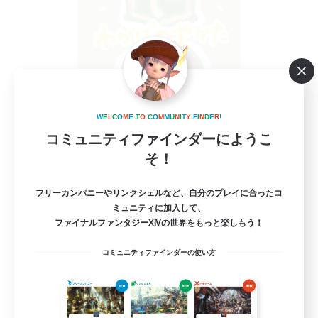
WakabaNoYakata
W
E
L
C
O
M
E
T
O
C
O
M
M
U
N
I
T
Y
F
I
N
D
E
R
!
追加メンバー募集
Gaia
コミュニティファインダーにようこ
そ！
10
募集人数
フリーカンパニーやリンクシェルなど、自分のプレイに合ったコ
Discord
ミュニティに加入して、
ファイナルファンタジーXIVの世界をもっと楽しもう！
初心者/若葉歓迎
コミュニティファインダーの使い方
雑談
まったりゆっくり楽しむ
プレイヤー主催イベント