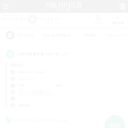
リスト
募集作成
#初心者/若葉歓迎
#絶挑戦
#立ち上げメ
アピールタグ
14件の募集が見つかりました！
指定なし
Alexander (Gaia)
LS & CWLS
平日
週末
＃プレイヤー主催イベント
使用言語
クロスワールドリンクシェル
NEW