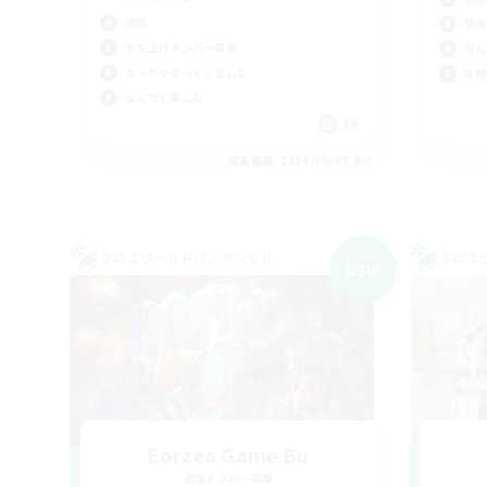
雑談
復帰
立ち上げメンバー募集
なん
まったりゆっくり楽しむ
体験
なんでも楽しむ
JA
募集期間: 2026/09/07 まで
クロスワールドリンクシェル
クロス
NEW
Eorzea Game Bu
追加メンバー募集