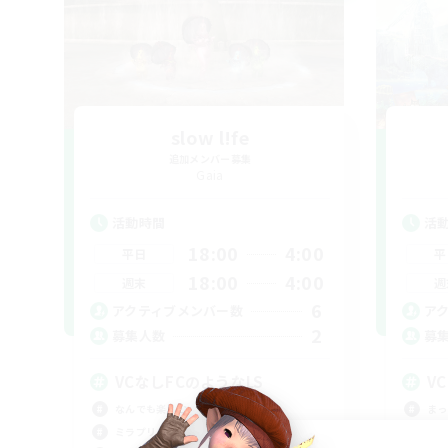
slow l!fe
追加メンバー募集
Gaia
活動時間
活
18:00
4:00
平日
平
18:00
4:00
週末
週
6
アクティブメンバー数
ア
2
募集人数
募
VCなしFCのようなLS
V
なんでも楽しむ
まっ
ミラプリ（ミラージュプリズム）
なん