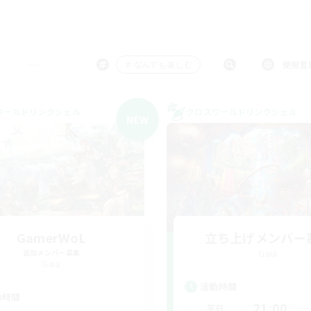
＃なんでも楽しむ
使用言
ワールドリンクシェル
クロスワールドリンクシェル
NEW
GamerWoL
立ち上げメンバー
追加メンバー募集
Gaia
Gaia
活動時間
動時間
21:00
平日