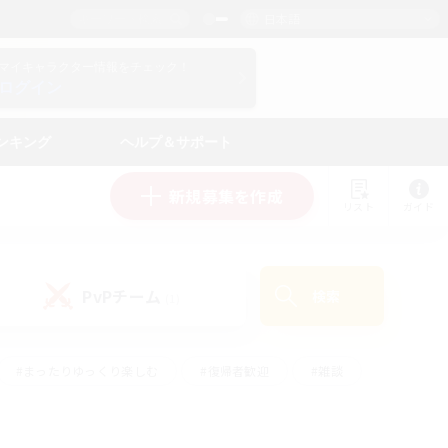
日本語
マイキャラクター情報をチェック！
ログイン
ンキング
ヘルプ＆サポート
新規募集を作成
リスト
ガイド
PvPチーム
検索
(1)
#まったりゆっくり楽しむ
#復帰者歓迎
#雑談
心
#演奏
#トレジャーハント
#ハウジング
）
#プレイヤー主催イベント