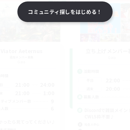
NEW
コミュニティ探しをはじめる！
Viator Aeternus
立ち上げメンバー
追加メンバー募集
Gaia
Gaia
活動時間
動時間
22:00
平日
21:00
24:00
日
20:00
週末
21:00
1:00
末
募集人数
9
クティブメンバー数
6
集人数
Discordで雑談メイン
CWLS枠不要♪
かったら見てってください♪
社会人中心
者/若葉歓迎