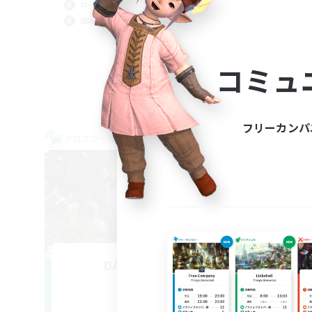
ロールプレイ
雑談
雑談
体験
JA
コミュ
募集期間: 2026/09/07 まで
フリーカンパ
クロスワールドリンクシェル
クロス
NEW
DAB of FRUIT
追加メンバー募集
Gaia