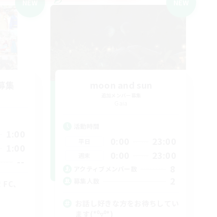
NEW
NEW
募集
moon and sun
追加メンバー募集
Gaia
活動時間
1:00
0:00
23:00
平日
1:00
0:00
23:00
週末
--
8
アクティブメンバー数
2
募集人数
！FC、
お話し好きな方をお待ちしてい
ます(*⁰▿⁰*)