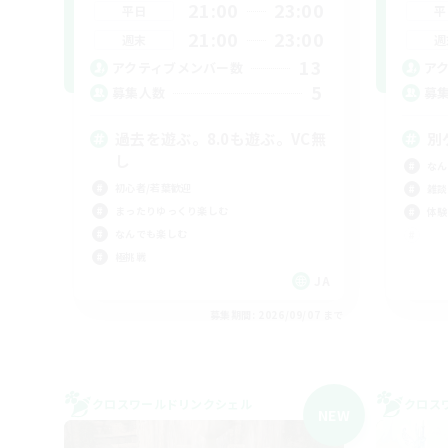
21:00
23:00
平日
平
21:00
23:00
週末
週
13
アクティブメンバー数
ア
5
募集人数
募
過去を遊ぶ。8.0も遊ぶ。VC無
別
し
なん
初心者/若葉歓迎
雑談
まったりゆっくり楽しむ
体験
なんでも楽しむ
極挑戦
JA
募集期間: 2026/09/07 まで
クロスワールドリンクシェル
クロス
NEW