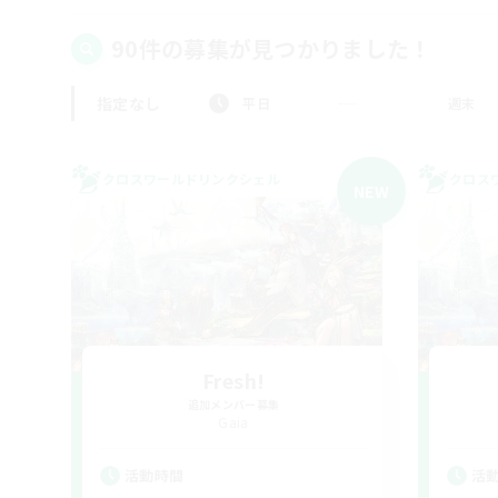
90件の募集が見つかりました！
指定なし
平日
週末
クロスワールドリンクシェル
クロス
NEW
Fresh!
追加メンバー募集
Gaia
活動時間
活