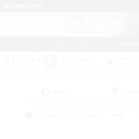
ニュース
FFXIVを
DATA CENTER
Gaia
ALL
フリー
(114)
アピールタグ
#初心者/若葉歓迎
#絶挑戦
#なんでも楽しむ
#学生中心
#モブハント
#レベリング
#クリア目指し