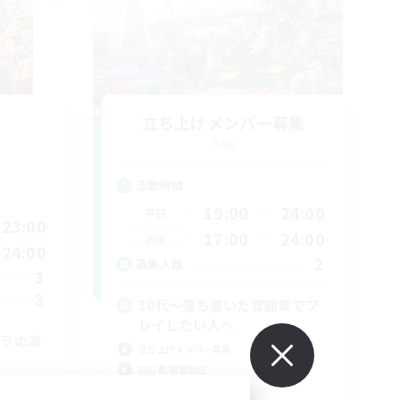
立ち上げメンバー募集
Gaia
活動時間
19:00
24:00
平日
23:00
17:00
24:00
週末
24:00
2
募集人数
3
3
30代～落ち着いた雰囲気でプ
レイしたい人へ
スラの溜
立ち上げメンバー募集
初心者/若葉歓迎
復帰者歓迎