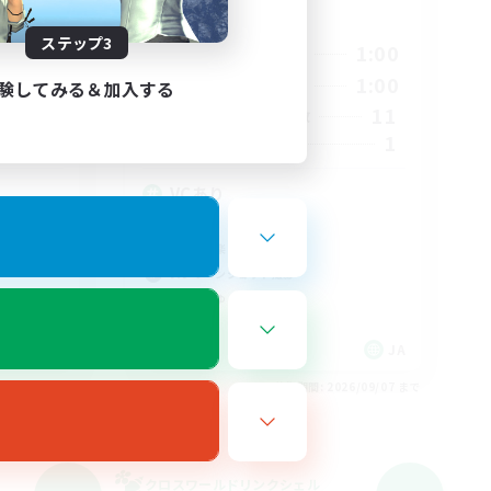
活動時間
ステップ3
1:00
21:00
1:00
平日
1:00
21:00
1:00
週末
験してみる＆加入する
7
11
アクティブメンバー数
4
1
募集人数
VCあり
雑談
なんでも楽しむ
スクリーンショット撮影
まったりゆっくり楽しむ
JA
JA
26/09/07 まで
募集期間: 2026/09/07 まで
クロスワールドリンクシェル