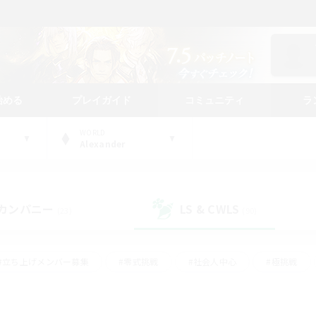
始める
プレイガイド
コミュニティ
ラ
WORLD
Alexander
カンパニー
LS & CWLS
(23)
(90)
#立ち上げメンバー募集
#零式挑戦
#社会人中心
#極挑戦
#体験歓迎
#ロールプレイ
#ギャザラー中心
#クラフター中
て頑張る
#スクリーンショット撮影
#ミラプリ（ミラージュプリズム