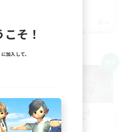
なんでも楽しむ
JA
JA
うこそ！
26/09/07 まで
募集期間: 2026/09/07 まで
ィに加入して、
クロスワールドリンクシェル
NEW
NEW
SwagSquad
追加メンバー募集
Gaia