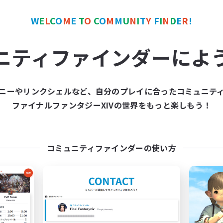
なんでも楽しむ
立ち上げメンバー募集
歓迎
W
E
L
C
O
M
E
T
O
C
O
M
M
U
N
I
T
Y
F
I
N
D
E
R
!
社会人中心
JA
ニティファインダーによ
募集期間: 2026/09/07 まで
募集期間: 20
ニーやリンクシェルなど、自分のプレイに合ったコミュニテ
ワールドリンクシェル
クロスワールドリンクシェル
ファイナルファンタジーXIVの世界をもっと楽しもう！
NEW
コミュニティファインダーの使い方
yuka-pero-pero
LAL
追加メンバー募集
追加メンバー募集
Gaia
Gaia