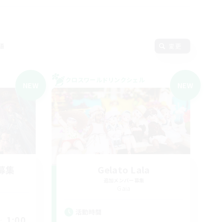
語
変更
クロスワールドリンクシェル
NEW
NEW
募集
Gelato Lala
追加メンバー募集
Gaia
活動時間
1:00