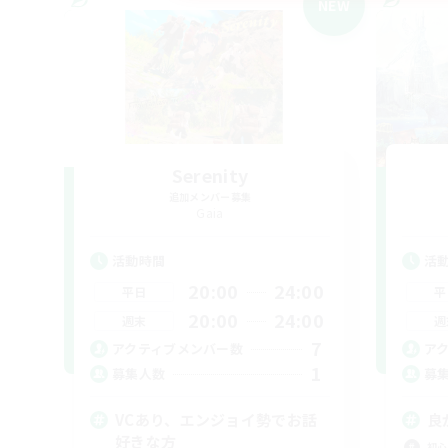
NEW
Serenity
追加メンバー募集
Gaia
活動時間
活
20:00
24:00
平日
平
20:00
24:00
週末
週
7
アクティブメンバー数
ア
1
募集人数
募
VCあり、エンジョイ勢でお話
良
好きな方
初心