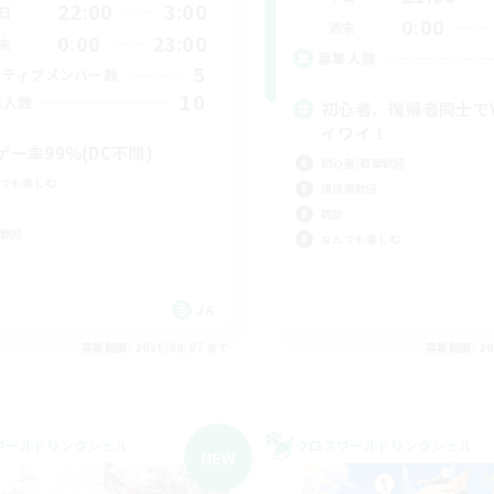
22:00
3:00
日
0:00
週末
0:00
23:00
末
募集人数
5
クティブメンバー数
10
集人数
初心者、復帰者同士で
イワイ！
ゲー率99%(DC不問)
初心者/若葉歓迎
でも楽しむ
復帰者歓迎
雑談
歓迎
なんでも楽しむ
JA
募集期間: 2026/09/07 まで
募集期間: 20
ワールドリンクシェル
クロスワールドリンクシェル
NEW