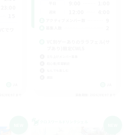
9:00
1:00
平日
23:00
12:00
4:00
週末
15
9
アクティブメンバー数
2
募集人数
VCでワ
VC別ゲーありのララフェル(サ
ブあり)限定CWLS
立ち上げメンバー募集
初心者/若葉歓迎
なんでも楽しむ
雑談
JA
JA
26/09/07 まで
募集期間: 2026/09/07 まで
クロスワールドリンクシェル
NEW
NEW