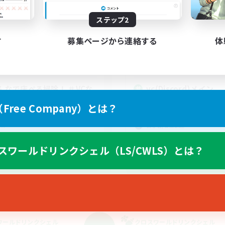
動時間
活動時間
ステップ2
17:00
2:00
21:00
日
平日
12:00
2:00
20:00
末
週末
す
募集ページから連絡する
体
10
クティブメンバー数
アクティブメンバー数
10
集人数
募集人数
んなで床ぺろ掃除！ ＃VCな
vc(Discord)メイン
 #未予習で極挑戦
雑談
ree Company）とは？
者/若葉歓迎
なんでも楽しむ
戦
初心者/若葉歓迎
ア目指して頑張る
復帰者歓迎
スワールドリンクシェル（LS/CWLS）とは？
でも楽しむ
JA
募集期間: 2026/09/07 まで
募集期間: 20
ワールドリンクシェル
クロスワールドリンクシェル