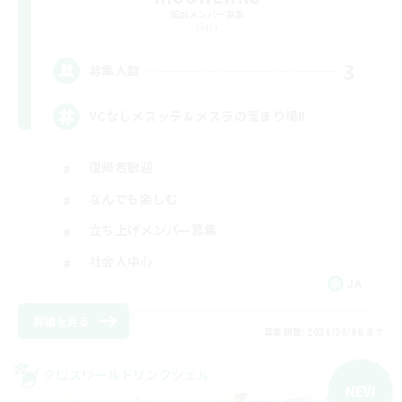
追加メンバー募集
Gaia
3
募集人数
VCなしメスッテ＆メスラの溜まり場!!
復帰者歓迎
なんでも楽しむ
立ち上げメンバー募集
社会人中心
JA
詳細を見る
募集期間: 2026/09/06 まで
クロスワールドリンクシェル
NEW