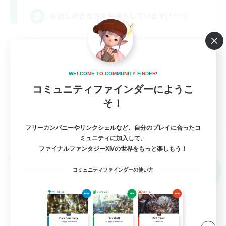
お話し好きな方をお待ちしています(*^^*)
まったりゆっくり楽しむ
雑談
W
E
L
C
O
M
E
T
O
C
O
M
M
U
N
I
T
Y
F
I
N
D
E
R
!
体験歓迎
コミュニティファインダーにようこ
なんでも楽しむ
そ！
JA
フリーカンパニーやリンクシェルなど、自分のプレイに合ったコ
詳細を見る
募集期間: 2026/09/06 まで
ミュニティに加入して、
ファイナルファンタジーXIVの世界をもっと楽しもう！
クロスワールドリンクシェル
NEW
コミュニティファインダーの使い方