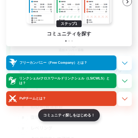
ステップ1
コミュニティを探す
Delight
追加メンバー募集
Gaia
フリーカンパニー（Free Company）とは？
99
募集人数
リンクシェル/クロスワールドリンクシェル（LS/CWLS）と
エウレカ・ボズヤ・アイルみんなで遊びましょ
は？
ー！
PvPチームとは？
初心者/若葉歓迎
コミュニティ探しをはじめる！
復帰者歓迎
レベリング