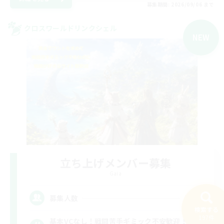
募集期間: 2026/09/06 まで
クロスワールドリンクシェル
NEW
立ち上げメンバー募集
Gaia
14
募集人数
検索する
197件
基本VCなし！戦闘苦手ギミック不安歓迎！極