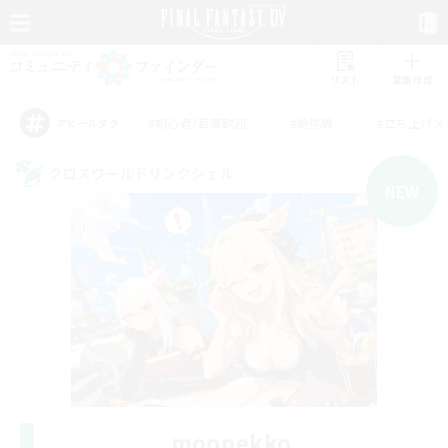
リスト
募集作成
#初心者/若葉歓迎
#絶挑戦
#立ち上げメ
アピールタグ
クロスワールドリンクシェル
NEW
moonekko