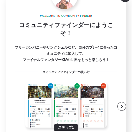
hotaru
W
E
L
C
O
M
E
T
O
C
O
M
M
U
N
I
T
Y
F
I
N
D
E
R
!
追加メンバー募集
Gaia
コミュニティファインダーにようこ
そ！
10
募集人数
フリーカンパニーやリンクシェルなど、自分のプレイに合ったコ
冒険者ギルド、作りました。
ミュニティに加入して、
ファイナルファンタジーXIVの世界をもっと楽しもう！
まったりゆっくり楽しむ
コミュニティファインダーの使い方
ロールプレイ
クラフター中心
雑談
JA
詳細を見る
募集期間: 2026/09/01 まで
ステップ1