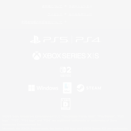
著作権について
サポートセンター
ライセンス
ルール＆ポリシー
利用者情報の外部送信について
©2026 Sony Interactive Entertainment LLC."PlayStation Family Mark", "PlayStation", "PS5
logo", "PS5", "PS4 logo" and "PS4" are registered trademarks or trademarks of Sony
Interactive Entertainment Inc.
Microsoft, the XBOX Sphere mark, the Series X|S logo and XBOX Series X|S are trademarks