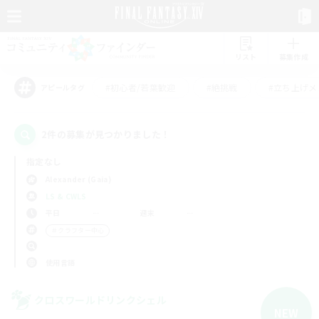
リスト
募集作成
#初心者/若葉歓迎
#絶挑戦
#立ち上げメ
アピールタグ
2件の募集が見つかりました！
指定なし
Alexander (Gaia)
LS & CWLS
平日
週末
＃クラフター中心
使用言語
クロスワールドリンクシェル
NEW