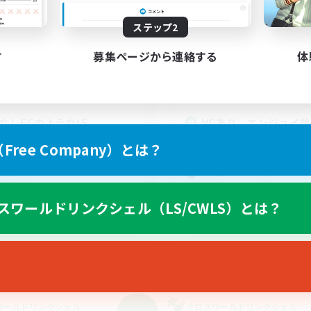
動時間
活動時間
ステップ2
18:00
4:00
20:00
日
平日
18:00
4:00
20:00
末
週末
す
募集ページから連絡する
体
6
クティブメンバー数
アクティブメンバー数
2
集人数
募集人数
CなしFCのようなLS
VCあり、エンジョイ
好きな方
でも楽しむ
ree Company）とは？
雑談
プリ（ミラージュプリズム）
立ち上げメンバー募集
ルプレイ
まったりゆっくり楽しむ
スワールドリンクシェル（LS/CWLS）とは？
なんでも楽しむ
JA
募集期間: 2026/09/04 まで
募集期間: 20
ワールドリンクシェル
クロスワールドリンクシェル