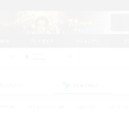
始める
プレイガイド
コミュニティ
ラ
WORLD
Ultima
カンパニー
LS & CWLS
(12)
(78)
#零式挑戦
#立ち上げメンバー募集
#社会人中心
#まったり
レイ
#クラフター中心
#体験歓迎
#ギャザラー中心
#
#スクリーンショット撮影
#ハウジング
#演奏
#クリア目指