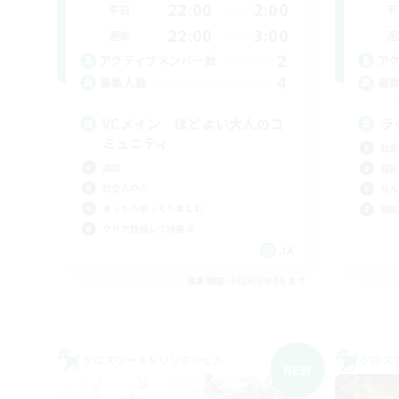
22:00
2:00
平日
平
22:00
3:00
週末
週
2
アクティブメンバー数
ア
4
募集人数
募
VCメイン ほどよい大人のコ
ラ
ミュニティ
社会
雑談
雑談
社会人中心
なん
まったりゆっくり楽しむ
極挑
クリア目指して頑張る
JA
募集期間: 2026/09/05 まで
クロスワールドリンクシェル
クロス
NEW