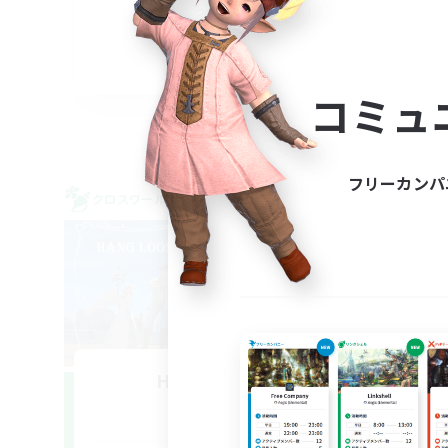
なん
スク
雑談
JA
コミュ
募集期間: 2026/09/04 まで
フリーカンパ
クロスワールドリンクシェル
クロス
NEW
Hang Loose
追加メンバー募集
Gaia