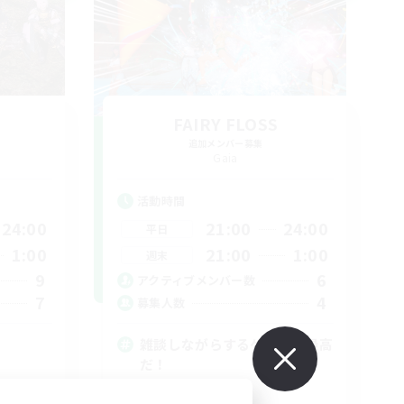
FAIRY FLOSS
追加メンバー募集
Gaia
活動時間
24:00
21:00
24:00
平日
1:00
21:00
1:00
週末
9
6
アクティブメンバー数
7
4
募集人数
雑談しながらするゲームが最高
だ！
初心者/若葉歓迎