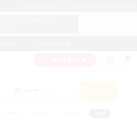
日本語
マイキャラクター情報をチェック！
ログイン
ンキング
ヘルプ＆サポート
新規募集を作成
リスト
ガイド
PvPチーム
検索
(0)
ゆっくり楽しむ
#極挑戦
#復帰者歓迎
#雑談
学生中心
#トレジャーハント
#レベリング
して頑張る
#プレイヤー主催イベント