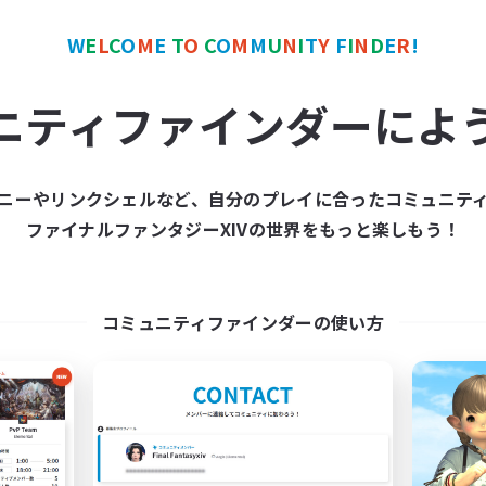
でも楽しむ
まったりゆっくり楽しむ
リーンショット撮影
なんでも楽しむ
W
E
L
C
O
M
E
T
O
C
O
M
M
U
N
I
T
Y
F
I
N
D
E
R
!
JA
ニティファインダーによ
募集期間: 2026/09/04 まで
募集期間: 20
ニーやリンクシェルなど、自分のプレイに合ったコミュニテ
ワールドリンクシェル
クロスワールドリンクシェル
ファイナルファンタジーXIVの世界をもっと楽しもう！
NEW
コミュニティファインダーの使い方
slow l!fe
Serenity
追加メンバー募集
追加メンバー募集
Gaia
Gaia