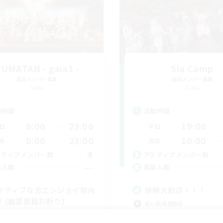
UMATAN - gaia1 -
Sia Camp
追加メンバー募集
追加メンバー募集
Gaia
Gaia
動時間
活動時間
0:00
23:00
19:00
日
平日
0:00
23:00
10:00
末
週末
4
クティブメンバー数
アクティブメンバー数
--
集人数
募集人数
クティブな方エンジョイ勢向
体験大歓迎！！！
！(幽霊部員お断り)
初心者/若葉歓迎
たりゆっくり楽しむ
雑談