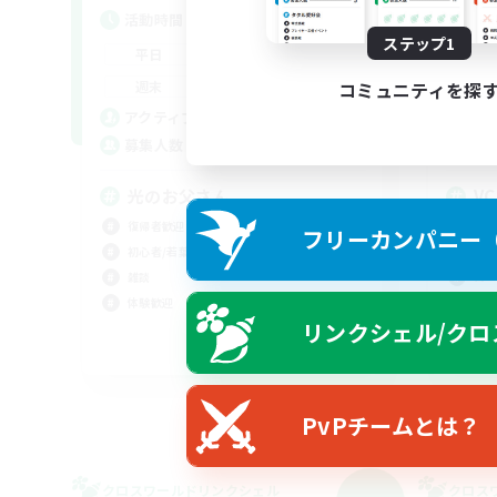
活動時間
活
ステップ1
9:00
24:00
平日
平
9:00
24:00
週末
週
コミュニティを探
20
アクティブメンバー数
ア
44
募集人数
募
光のお父さん
V
復帰者歓迎
なん
フリーカンパニー（F
初心者/若葉歓迎
ミラ
雑談
ロー
体験歓迎
雑談
リンクシェル/クロ
JA
募集期間: 2026/09/04 まで
PvPチームとは？
クロスワールドリンクシェル
クロス