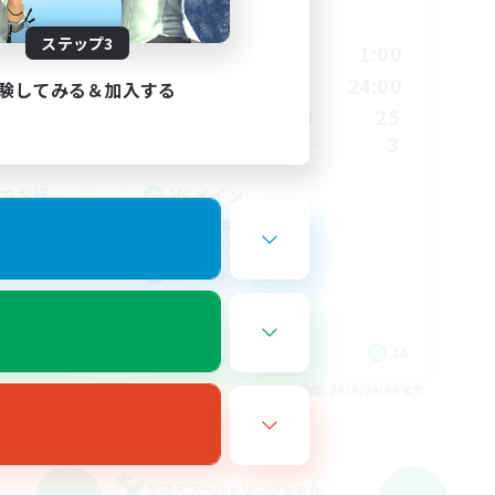
活動時間
ステップ3
24:00
21:00
1:00
平日
24:00
15:00
24:00
週末
験してみる＆加入する
7
25
アクティブメンバー数
1
3
募集人数
勢でお話
VCメイン
初心者/若葉歓迎
体験歓迎
まったりゆっくり楽しむ
雑談
JA
JA
26/09/04 まで
募集期間: 2026/09/04 まで
クロスワールドリンクシェル