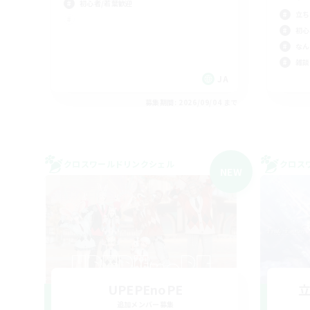
初心者/若葉歓迎
立ち
初心
なん
雑談
JA
募集期間: 2026/09/04 まで
クロスワールドリンクシェル
クロス
NEW
UPEPEnoPE
追加メンバー募集