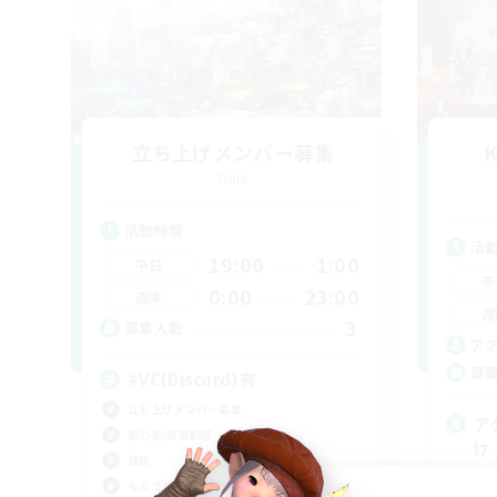
立ち上げメンバー募集
K
Gaia
活動時間
活
19:00
1:00
平日
平
0:00
23:00
週末
週
3
募集人数
ア
募
#VC(Discord)有
立ち上げメンバー募集
ア
初心者/若葉歓迎
け
雑談
まっ
なんでも楽しむ