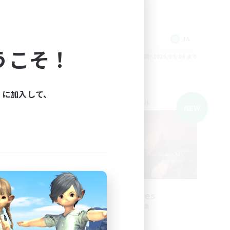
社会人中心
まったりゆっくり楽しむ
雑談
JA
JA
うこそ！
26/09/04 まで
募集期間: 2026/09/04 まで
ィに加入して、
クロスワールドリンクシェル
NEW
NEW
NewLeaves
追加メンバー募集
Gaia