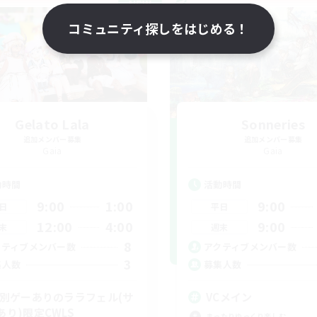
NEW
コミュニティ探しをはじめる！
Gelato Lala
Sonneries
追加メンバー募集
追加メンバー募集
Gaia
Gaia
動時間
活動時間
9:00
1:00
9:00
日
平日
12:00
4:00
9:00
末
週末
8
クティブメンバー数
アクティブメンバー数
3
集人数
募集人数
C別ゲーありのララフェル(サ
VCメイン
あり)限定CWLS
まったりゆっくり楽しむ