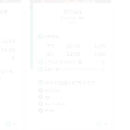
募集
87Cafe
追加メンバー募集
Gaia
活動時間
23:00
21:00
1:00
平日
24:00
20:00
1:00
週末
4
4
アクティブメンバー数
2
募集人数
どちらも
集
ライト勢向けVC有りのLS
社会人中心
雑談
なんでも楽しむ
極挑戦
JA
JA