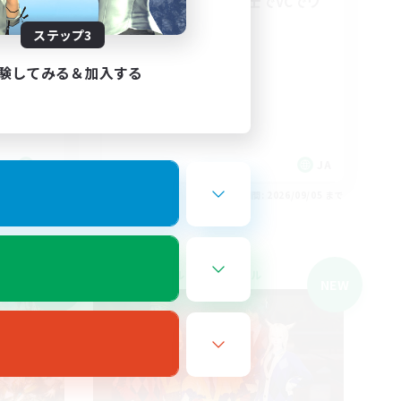
初心者、復帰者同士でVCでワ
イワイ！
ステップ3
勢でお話
初心者/若葉歓迎
復帰者歓迎
験してみる＆加入する
雑談
なんでも楽しむ
JA
JA
26/09/05 まで
募集期間: 2026/09/05 まで
クロスワールドリンクシェル
NEW
NEW