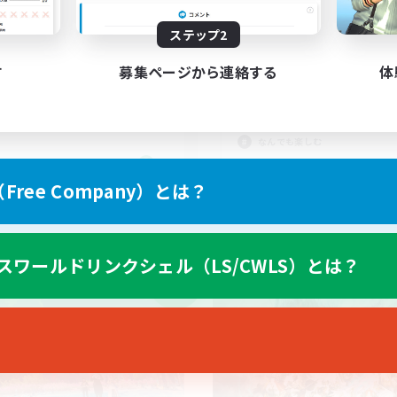
ステップ2
談しながらするゲームが最高
VCあり、エンジョイ
！
好きな方
す
募集ページから連絡する
体
者/若葉歓迎
雑談
人中心
立ち上げメンバー募集
たりゆっくり楽しむ
まったりゆっくり楽しむ
なんでも楽しむ
JA
ree Company）とは？
募集期間: 2026/09/05 まで
募集期間: 20
スワールドリンクシェル（LS/CWLS）とは？
ワールドリンクシェル
クロスワールドリンクシェル
NEW