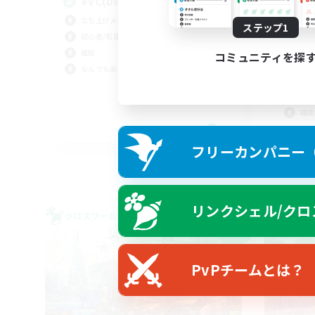
#VC(Discord)有
立ち上げメンバー募集
ステップ1
雑
初心者/若葉歓迎
だ
雑談
コミュニティを探
初心
なんでも楽しむ
社会
まっ
雑談
JA
フリーカンパニー（F
募集期間: 2026/09/05 まで
リンクシェル/クロ
クロスワールドリンクシェル
クロス
NEW
PvPチームとは？