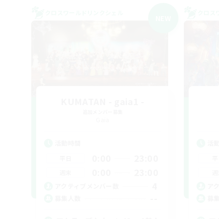
クロスワールドリンクシェル
クロス
NEW
KUMATAN - gaia1 -
追加メンバー募集
Gaia
活動時間
活
0:00
23:00
平日
平
0:00
23:00
週末
週
4
アクティブメンバー数
ア
--
募集人数
募