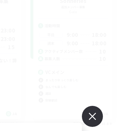
募集
Sonneries
追加メンバー募集
Gaia
活動時間
23:00
9:00
18:00
平日
23:00
9:00
18:00
週末
15
10
アクティブメンバー数
10
募集人数
ない！諦
VCメイン
まったりゆっくり楽しむ
なんでも楽しむ
雑談
体験歓迎
JA
JA
26/09/05 まで
募集期間: 2026/09/05 まで