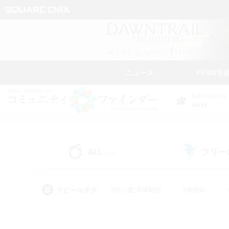
ニュース
FFXIVを
DATA CENTER
Gaia
ALL
フリー
(246)
アピールタグ
#初心者/若葉歓迎
#絶挑戦
#モブハント
#なんでも楽しむ
#ロールプ
#ミラプリ（ミラージュプリズム）