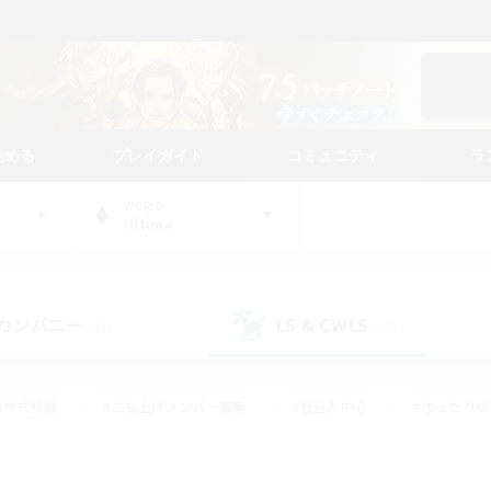
始める
プレイガイド
コミュニティ
ラ
WORLD
Ultima
カンパニー
LS & CWLS
(44)
(201)
#零式挑戦
#立ち上げメンバー募集
#社会人中心
#まったり
レイ
#クラフター中心
#体験歓迎
#ギャザラー中心
#
#スクリーンショット撮影
#ハウジング
#演奏
#クリア目指