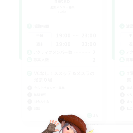
netko
追加メンバー募集
Gaia
活動時間
活
19:00
23:00
平日
平
19:00
23:00
週末
週
2
アクティブメンバー数
ア
2
募集人数
募
VCなし！メスッテ＆メスラの
#
溜まり場
集
立ち上げメンバー募集
零式
体験歓迎
クリ
社会人中心
まっ
雑談
社会
JA
募集期間: 2026/09/05 まで