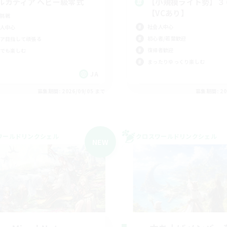
ルカディア ヘビー級零式
【小規模ライト勢】３
【VCあり】
挑戦
社会人中心
人中心
初心者/若葉歓迎
ア目指して頑張る
復帰者歓迎
でも楽しむ
まったりゆっくり楽しむ
JA
募集期間: 2026/09/05 まで
募集期間: 20
ワールドリンクシェル
クロスワールドリンクシェル
NEW