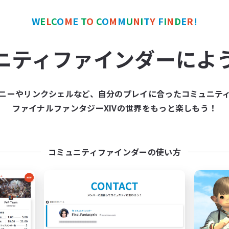
W
E
L
C
O
M
E
T
O
C
O
M
M
U
N
I
T
Y
F
I
N
D
E
R
!
ワールドリンクシェル
クロスワールドリンクシェル
NEW
ニティファインダーによ
ニーやリンクシェルなど、自分のプレイに合ったコミュニテ
ファイナルファンタジーXIVの世界をもっと楽しもう！
FAIRY FLOSS
Serenity
追加メンバー募集
追加メンバー募集
Gaia
Gaia
コミュニティファインダーの使い方
動時間
活動時間
21:00
24:00
20:00
日
平日
21:00
1:00
20:00
末
週末
6
クティブメンバー数
アクティブメンバー数
4
集人数
募集人数