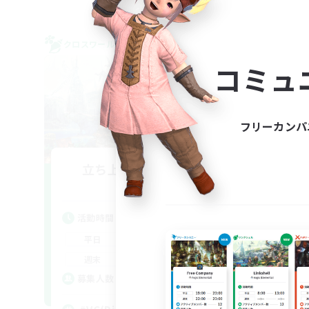
クロスワールドリンクシェル
クロス
NEW
コミュ
フリーカンパ
立ち上げメンバー募集
Gaia
活動時間
活
19:00
1:00
平日
平
0:00
23:00
週末
週
3
募集人数
ア
募