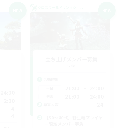
クロスワールドリンクシェル
NEW
NEW
立ち上げメンバー募集
Gaia
活動時間
21:00
24:00
平日
24:00
21:00
24:00
週末
2:00
24
募集人数
4
4
【30〜40代】新生編プレイヤ
ー限定メンバー募集