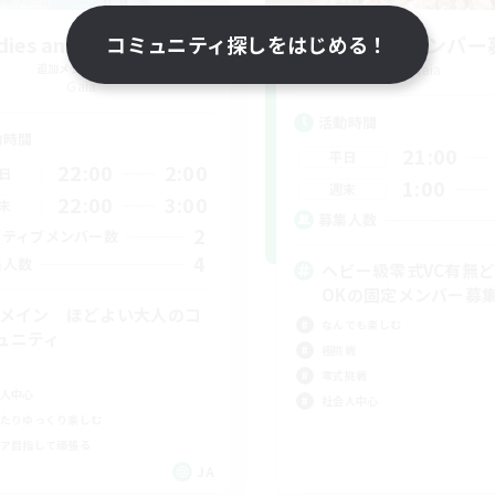
dies and Gentlemen
コミュニティ探しをはじめる！
立ち上げメンバー
追加メンバー募集
Gaia
Gaia
活動時間
動時間
21:00
平日
22:00
2:00
日
1:00
週末
22:00
3:00
末
募集人数
2
クティブメンバー数
4
集人数
ヘビー級零式VC有無
OKの固定メンバー募
Cメイン ほどよい大人のコ
なんでも楽しむ
ュニティ
極挑戦
零式挑戦
人中心
社会人中心
たりゆっくり楽しむ
ア目指して頑張る
JA