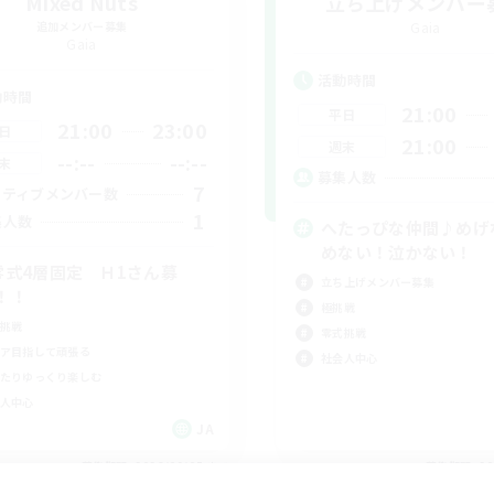
Mixed Nuts
立ち上げメンバー
追加メンバー募集
Gaia
Gaia
活動時間
動時間
21:00
平日
21:00
23:00
日
21:00
週末
--:--
--:--
末
募集人数
7
クティブメンバー数
1
集人数
へたっぴな仲間♪めげ
めない！泣かない！
零式4層固定 Ｈ1さん募
立ち上げメンバー募集
！！
極挑戦
挑戦
零式挑戦
ア目指して頑張る
社会人中心
たりゆっくり楽しむ
人中心
JA
募集期間: 2026/09/05 まで
募集期間: 20