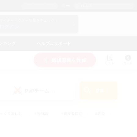
日本語
マイキャラクター情報をチェック！
ログイン
ンキング
ヘルプ＆サポート
新規募集を作成
リスト
ガイド
PvPチーム
検索
(1)
ゆっくり楽しむ
#極挑戦
#復帰者歓迎
#雑談
学生中心
#トレジャーハント
#レベリング
して頑張る
#プレイヤー主催イベント