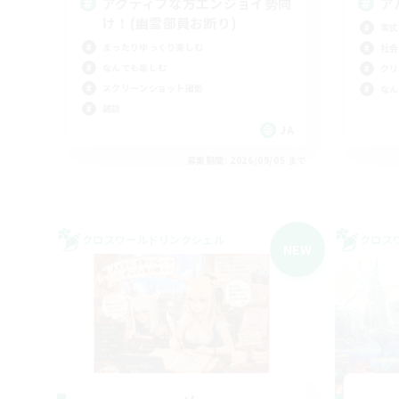
アクティブな方エンジョイ勢向
ア
け！(幽霊部員お断り)
零式
まったりゆっくり楽しむ
社会
なんでも楽しむ
クリ
スクリーンショット撮影
なん
雑談
JA
募集期間: 2026/09/05 まで
クロスワールドリンクシェル
クロス
NEW