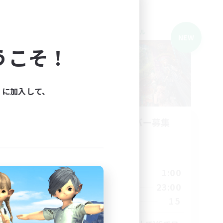
クロスワールドリンクシェル
NEW
NEW
うこそ！
ィに加入して、
立ち上げメンバー募集
Gaia
活動時間
21:00
1:00
平日
24:00
0:00
23:00
週末
24:00
15
募集人数
7
1