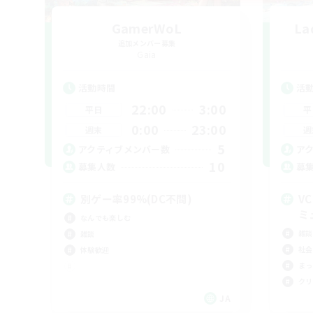
GamerWoL
La
追加メンバー募集
Gaia
活動時間
活
22:00
3:00
平日
平
0:00
23:00
週末
週
5
アクティブメンバー数
ア
10
募集人数
募
別ゲー率99%(DC不問)
V
ミ
なんでも楽しむ
雑談
雑談
社会
体験歓迎
まっ
クリ
JA