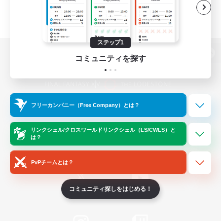
ステップ1
コミュニティを探す
パソコン版へ
フリーカンパニー（Free Company）とは？
関連商品
e-STOREで購入
ゲームダウンロード
リンクシェル/クロスワールドリンクシェル（LS/CWLS）と
は？
Official Information
PvPチームとは？
コミュニティ探しをはじめる！
/
X
News
YouTube