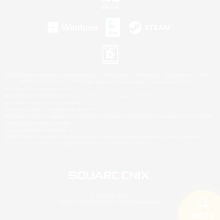
©2026 Sony Interactive Entertainment LLC."PlayStation Family Mark", "PlayStation", "PS5
logo", "PS5", "PS4 logo" and "PS4" are registered trademarks or trademarks of Sony
Interactive Entertainment Inc.
Microsoft, the XBOX Sphere mark, the Series X|S logo and XBOX Series X|S are trademarks
of the Microsoft group of companies.
Nintendo Switch is a trademark of Nintendo.
Windows is either a registered trademark or trademark of Microsoft Corporation in the United
States and/or other countries.
Mac is a trademark of Apple Inc.
©2026 Valve Corporation. Steam and the Steam logo are trademarks and/or registered
trademarks of Valve Corporation in the U.S. and/or other countries.
© SQUARE ENIX
LOGO ILLUSTRATION:© YOSHITAKA AMANO
検索する