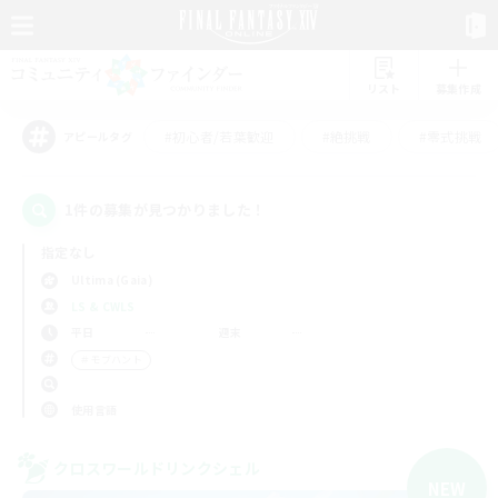
リスト
募集作成
#初心者/若葉歓迎
#絶挑戦
#零式挑戦
アピールタグ
1件の募集が見つかりました！
指定なし
Ultima (Gaia)
LS & CWLS
平日
週末
＃モブハント
使用言語
クロスワールドリンクシェル
NEW