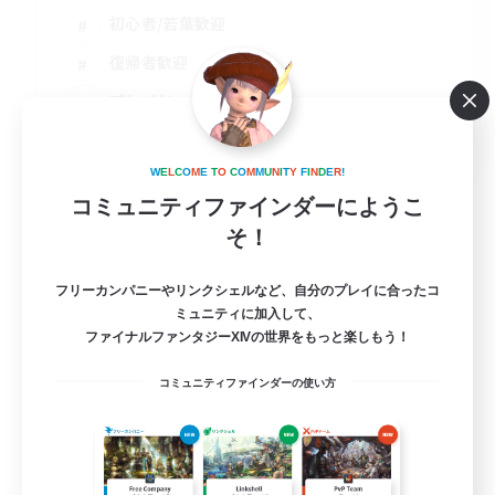
初心者/若葉歓迎
復帰者歓迎
プレイヤー主催イベント
JA
詳細を見る
W
E
L
C
O
M
E
T
O
C
O
M
M
U
N
I
T
Y
F
I
N
D
E
R
!
募集期間: 2026/08/31 まで
コミュニティファインダーにようこ
そ！
フリーカンパニーやリンクシェルなど、自分のプレイに合ったコ
ミュニティに加入して、
ファイナルファンタジーXIVの世界をもっと楽しもう！
コミュニティファインダーの使い方