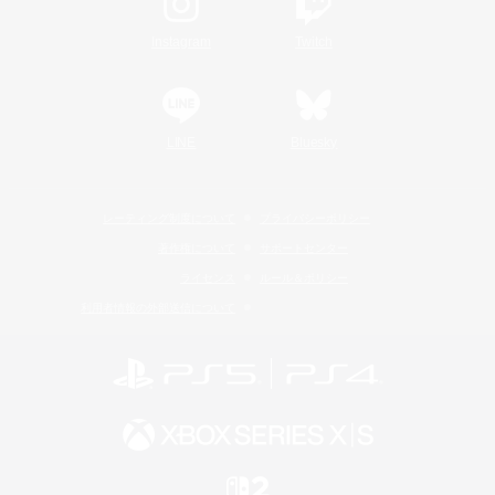
Instagram
Twitch
LINE
Bluesky
レーティング制度について
プライバシーポリシー
著作権について
サポートセンター
ライセンス
ルール＆ポリシー
利用者情報の外部送信について