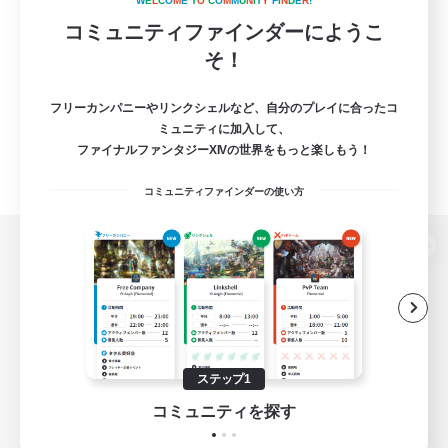
W
E
L
C
O
M
E
T
O
C
O
M
M
U
N
I
T
Y
F
I
N
D
E
R
!
コミュニティファインダーにようこ
そ！
フリーカンパニーやリンクシェルなど、自分のプレイに合ったコ
ミュニティに加入して、
ファイナルファンタジーXIVの世界をもっと楽しもう！
コミュニティファインダーの使い方
パソコン版へ
関連商品
e-STOREで購入
ステップ1
ゲームダウンロード
コミュニティを探す