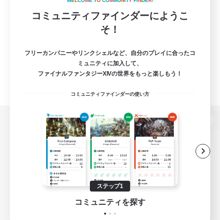
W
E
L
C
O
M
E
T
O
C
O
M
M
U
N
I
T
Y
F
I
N
D
E
R
!
コミュニティファインダーにようこ
そ！
フリーカンパニーやリンクシェルなど、自分のプレイに合ったコ
ミュニティに加入して、
ファイナルファンタジーXIVの世界をもっと楽しもう！
コミュニティファインダーの使い方
パソコン版へ
関連商品
e-STOREで購入
ステップ1
ゲームダウンロード
コミュニティを探す