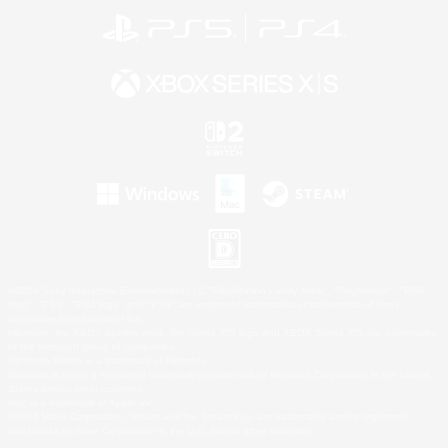
©2026 Sony Interactive Entertainment LLC."PlayStation Family Mark", "PlayStation", "PS5
logo", "PS5", "PS4 logo" and "PS4" are registered trademarks or trademarks of Sony
Interactive Entertainment Inc.
Microsoft, the XBOX Sphere mark, the Series X|S logo and XBOX Series X|S are trademarks
of the Microsoft group of companies.
Nintendo Switch is a trademark of Nintendo.
Windows is either a registered trademark or trademark of Microsoft Corporation in the United
States and/or other countries.
Mac is a trademark of Apple Inc.
©2026 Valve Corporation. Steam and the Steam logo are trademarks and/or registered
trademarks of Valve Corporation in the U.S. and/or other countries.