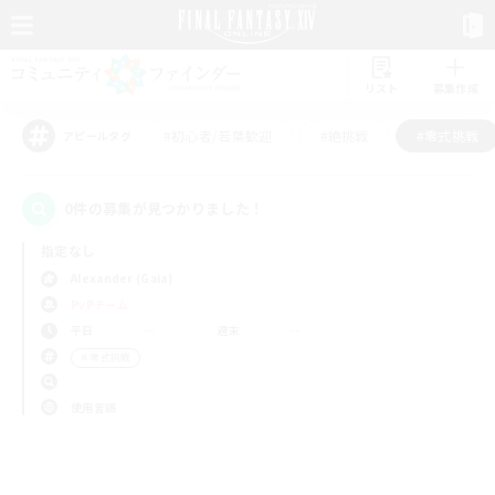
リスト
募集作成
#初心者/若葉歓迎
#絶挑戦
#零式挑戦
アピールタグ
0件の募集が見つかりました！
指定なし
Alexander (Gaia)
PvPチーム
平日
週末
＃零式挑戦
使用言語