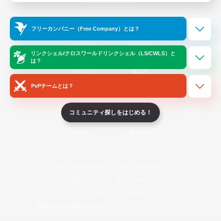
Official Information
フリーカンパニー（Free Company）とは？
/
X
News
YouTube
リンクシェル/クロスワールドリンクシェル（LS/CWLS）と
は？
PvPチームとは？
Instagram
Twitch
コミュニティ探しをはじめる！
LINE
Bluesky
レーティング制度について
プライバシーポリシー
著作権について
サポートセンター
ライセンス
ルール＆ポリシー
利用者情報の外部送信について