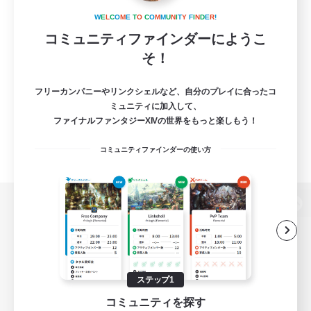
W
E
L
C
O
M
E
T
O
C
O
M
M
U
N
I
T
Y
F
I
N
D
E
R
!
コミュニティファインダーにようこ
そ！
フリーカンパニーやリンクシェルなど、自分のプレイに合ったコ
ミュニティに加入して、
ファイナルファンタジーXIVの世界をもっと楽しもう！
コミュニティファインダーの使い方
パソコン版へ
関連商品
e-STOREで購入
ステップ1
コミュニティを探す
ゲームダウンロード