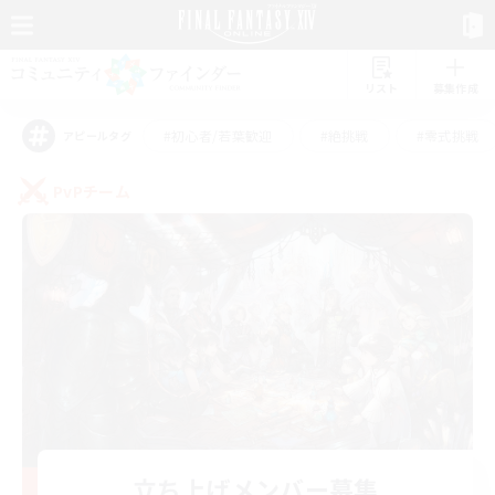
リスト
募集作成
#初心者/若葉歓迎
#絶挑戦
#零式挑戦
アピールタグ
PvPチーム
立ち上げメンバー募集