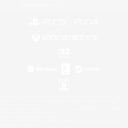
利用者情報の外部送信について
©2026 Sony Interactive Entertainment LLC."PlayStation Family Mark", "PlayStation", "PS5
logo", "PS5", "PS4 logo" and "PS4" are registered trademarks or trademarks of Sony
Interactive Entertainment Inc.
Microsoft, the XBOX Sphere mark, the Series X|S logo and XBOX Series X|S are trademarks
of the Microsoft group of companies.
Nintendo Switch is a trademark of Nintendo.
Windows is either a registered trademark or trademark of Microsoft Corporation in the United
States and/or other countries.