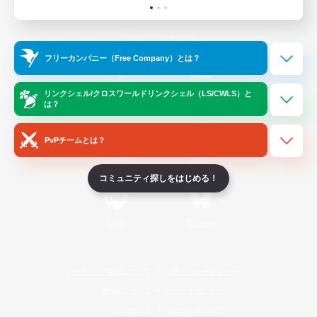
Official Information
フリーカンパニー（Free Company）とは？
/
X
News
YouTube
リンクシェル/クロスワールドリンクシェル（LS/CWLS）と
は？
PvPチームとは？
Instagram
Twitch
コミュニティ探しをはじめる！
LINE
Bluesky
レーティング制度について
プライバシーポリシー
著作権について
サポートセンター
ライセンス
ルール＆ポリシー