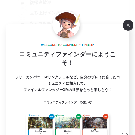
復帰者歓迎
立ち上げメンバー募集
なんでも楽しむ
JA
詳細を見る
W
E
L
C
O
M
E
T
O
C
O
M
M
U
N
I
T
Y
F
I
N
D
E
R
!
募集期間: 2026/09/02 まで
コミュニティファインダーにようこ
そ！
フリーカンパニーやリンクシェルなど、自分のプレイに合ったコ
ミュニティに加入して、
ファイナルファンタジーXIVの世界をもっと楽しもう！
コミュニティファインダーの使い方