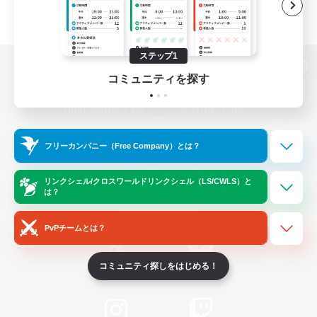
ステップ1
パソコン版へ
コミュニティを探す
関連商品
e-STOREで購入
フリーカンパニー（Free Company）とは？
ゲームダウンロード
リンクシェル/クロスワールドリンクシェル（LS/CWLS）と
は？
Official Information
PvPチームとは？
コミュニティ探しをはじめる！
/
X
News
YouTube