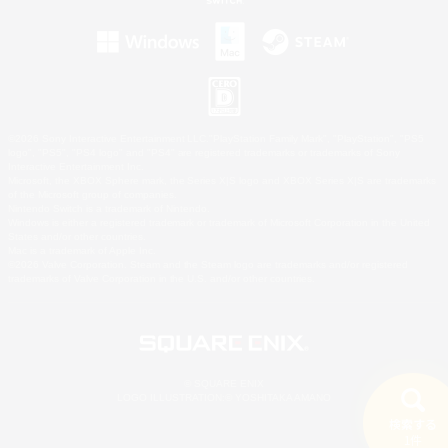
©2026 Sony Interactive Entertainment LLC."PlayStation Family Mark", "PlayStation", "PS5
logo", "PS5", "PS4 logo" and "PS4" are registered trademarks or trademarks of Sony
Interactive Entertainment Inc.
Microsoft, the XBOX Sphere mark, the Series X|S logo and XBOX Series X|S are trademarks
of the Microsoft group of companies.
Nintendo Switch is a trademark of Nintendo.
Windows is either a registered trademark or trademark of Microsoft Corporation in the United
States and/or other countries.
Mac is a trademark of Apple Inc.
©2026 Valve Corporation. Steam and the Steam logo are trademarks and/or registered
trademarks of Valve Corporation in the U.S. and/or other countries.
© SQUARE ENIX
LOGO ILLUSTRATION:© YOSHITAKA AMANO
検索する
1件