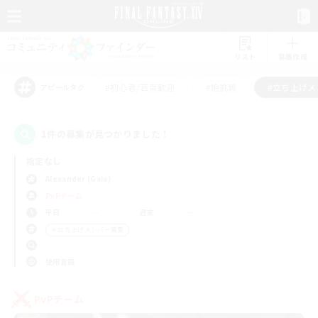
リスト
募集作成
#初心者/若葉歓迎
#絶挑戦
#立ち上げメ
アピールタグ
1件の募集が見つかりました！
指定なし
Alexander (Gaia)
PvPチーム
平日
週末
＃立ち上げメンバー募集
使用言語
PvPチーム