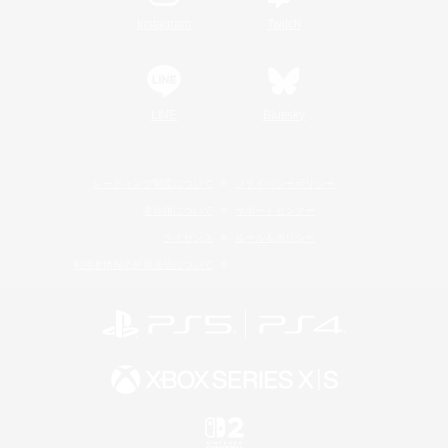
Instagram
Twitch
LINE
Bluesky
レーティング制度について
プライバシーポリシー
著作権について
サポートセンター
ライセンス
ルール＆ポリシー
利用者情報の外部送信について