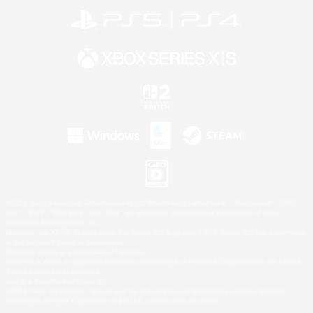
©2026 Sony Interactive Entertainment LLC."PlayStation Family Mark", "PlayStation", "PS5
logo", "PS5", "PS4 logo" and "PS4" are registered trademarks or trademarks of Sony
Interactive Entertainment Inc.
Microsoft, the XBOX Sphere mark, the Series X|S logo and XBOX Series X|S are trademarks
of the Microsoft group of companies.
Nintendo Switch is a trademark of Nintendo.
Windows is either a registered trademark or trademark of Microsoft Corporation in the United
States and/or other countries.
Mac is a trademark of Apple Inc.
©2026 Valve Corporation. Steam and the Steam logo are trademarks and/or registered
trademarks of Valve Corporation in the U.S. and/or other countries.