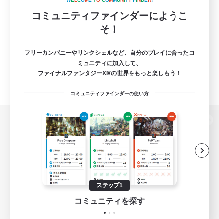
W
E
L
C
O
M
E
T
O
C
O
M
M
U
N
I
T
Y
F
I
N
D
E
R
!
コミュニティファインダーにようこ
そ！
フリーカンパニーやリンクシェルなど、自分のプレイに合ったコ
ミュニティに加入して、
ファイナルファンタジーXIVの世界をもっと楽しもう！
コミュニティファインダーの使い方
パソコン版へ
関連商品
e-STOREで購入
ステップ1
ゲームダウンロード
コミュニティを探す