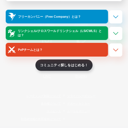
Official Information
フリーカンパニー（Free Company）とは？
/
X
News
YouTube
リンクシェル/クロスワールドリンクシェル（LS/CWLS）と
は？
PvPチームとは？
Instagram
Twitch
コミュニティ探しをはじめる！
LINE
Bluesky
レーティング制度について
プライバシーポリシー
著作権について
サポートセンター
ライセンス
ルール＆ポリシー
利用者情報の外部送信について