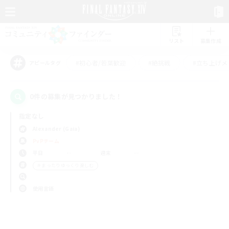
リスト
募集作成
#初心者/若葉歓迎
#絶挑戦
#立ち上げメ
アピールタグ
0件の募集が見つかりました！
指定なし
Alexander (Gaia)
PvPチーム
平日
週末
＃まったりゆっくり楽しむ
使用言語