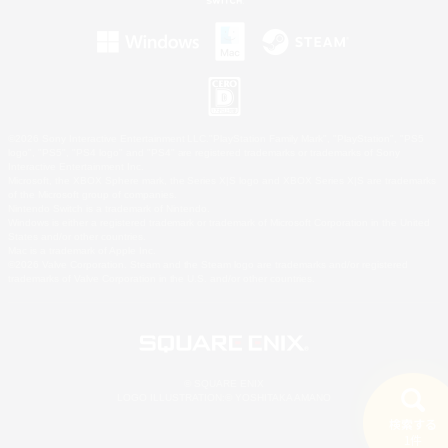
©2026 Sony Interactive Entertainment LLC."PlayStation Family Mark", "PlayStation", "PS5
logo", "PS5", "PS4 logo" and "PS4" are registered trademarks or trademarks of Sony
Interactive Entertainment Inc.
Microsoft, the XBOX Sphere mark, the Series X|S logo and XBOX Series X|S are trademarks
of the Microsoft group of companies.
Nintendo Switch is a trademark of Nintendo.
Windows is either a registered trademark or trademark of Microsoft Corporation in the United
States and/or other countries.
Mac is a trademark of Apple Inc.
©2026 Valve Corporation. Steam and the Steam logo are trademarks and/or registered
trademarks of Valve Corporation in the U.S. and/or other countries.
© SQUARE ENIX
LOGO ILLUSTRATION:© YOSHITAKA AMANO
検索する
1件