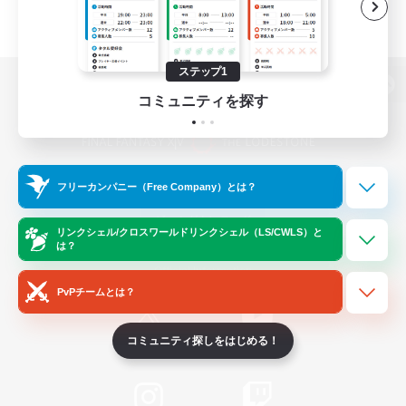
ステップ1
パソコン版へ
コミュニティを探す
関連商品
e-STOREで購入
フリーカンパニー（Free Company）とは？
ゲームダウンロード
リンクシェル/クロスワールドリンクシェル（LS/CWLS）と
は？
Official Information
PvPチームとは？
コミュニティ探しをはじめる！
/
X
News
YouTube