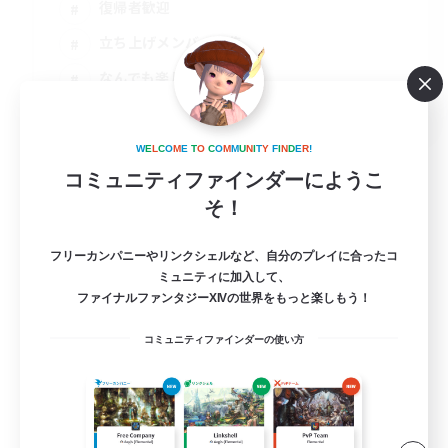
復帰者歓迎
立ち上げメンバー募集
なんでも楽しむ
JA
詳細を見る
W
E
L
C
O
M
E
T
O
C
O
M
M
U
N
I
T
Y
F
I
N
D
E
R
!
募集期間: 2026/09/02 まで
コミュニティファインダーにようこ
そ！
フリーカンパニーやリンクシェルなど、自分のプレイに合ったコ
ミュニティに加入して、
ファイナルファンタジーXIVの世界をもっと楽しもう！
コミュニティファインダーの使い方