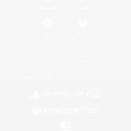
Instagram
Twitch
LINE
Bluesky
レーティング制度について
プライバシーポリシー
著作権について
サポートセンター
ライセンス
ルール＆ポリシー
利用者情報の外部送信について