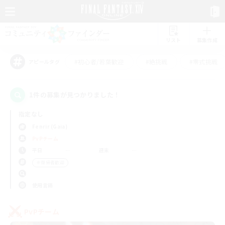
リスト
募集作成
#初心者/若葉歓迎
#絶挑戦
#零式挑戦
アピールタグ
1件の募集が見つかりました！
指定なし
Fenrir (Gaia)
PvPチーム
平日
週末
＃復帰者歓迎
使用言語
PvPチーム