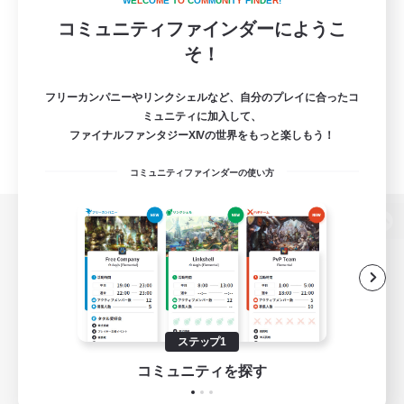
W
E
L
C
O
M
E
T
O
C
O
M
M
U
N
I
T
Y
F
I
N
D
E
R
!
コミュニティファインダーにようこ
そ！
フリーカンパニーやリンクシェルなど、自分のプレイに合ったコ
ミュニティに加入して、
ファイナルファンタジーXIVの世界をもっと楽しもう！
コミュニティファインダーの使い方
パソコン版へ
関連商品
e-STOREで購入
ステップ1
ゲームダウンロード
コミュニティを探す